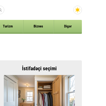
Turizm
Biznes
Digər
İstifadəçi seçimi