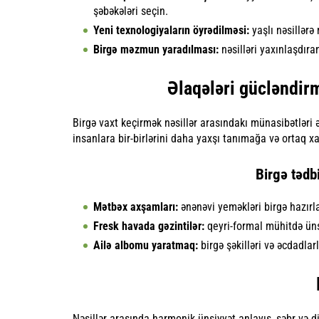
şəbəkələri seçin.
Yeni texnologiyaların öyrədilməsi:
yaşlı nəsillərə
Birgə məzmun yaradılması:
nəsilləri yaxınlaşdıran
Əlaqələri gücləndirm
Birgə vaxt keçirmək nəsillər arasındakı münasibətləri ə
insanlara bir-birlərini daha yaxşı tanımağa və ortaq x
Birgə tədb
Mətbəx axşamları:
ənənəvi yeməkləri birgə hazırla
Fresk havada gəzintilər:
qeyri-formal mühitdə üns
Ailə albomu yaratmaq:
birgə şəkilləri və əcdadlar
Nəsillər arasında harmonik ünsiyyət anlayış, səbr və 