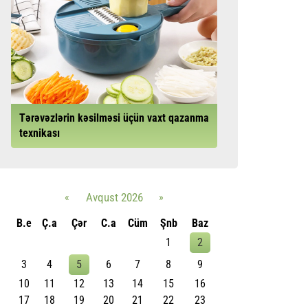
Tərəvəzlərin kəsilməsi üçün vaxt qazanma
texnikası
«
Avqust 2026
»
B.e
Ç.a
Çər
C.a
Cüm
Şnb
Baz
1
2
3
4
5
6
7
8
9
10
11
12
13
14
15
16
17
18
19
20
21
22
23