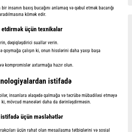
 bir insanın baxış bucağını anlamaq və qəbul etmək bacarığı
yaradılmasına kömək edir.
 etdirmək üçün texnikalar
in, dəqiqləşdirici suallar verin.
ə qoymağa çalışın ki, onun hisslərini daha yaxşı başa
ə və kompromislər axtarmağa hazır olun.
nologiyalardan istifadə
bilər, insanlara əlaqədə qalmağa və təcrübə mübadiləsi etməyə
ir ki, mövcud maneələri daha da dərinləşdirməsin.
istifadə üçün məsləhətlər
rakçıları üçün rahat olan mesajlaşma tətbiqlərini və sosial