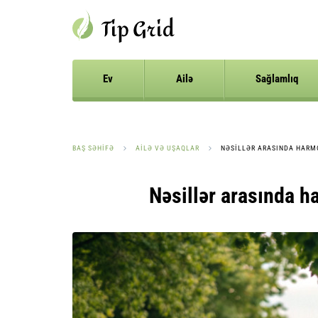
Ev
Ailə
Sağlamlıq
BAŞ SƏHIFƏ
AILƏ VƏ UŞAQLAR
NƏSILLƏR ARASINDA HARMO
Nəsillər arasında ha