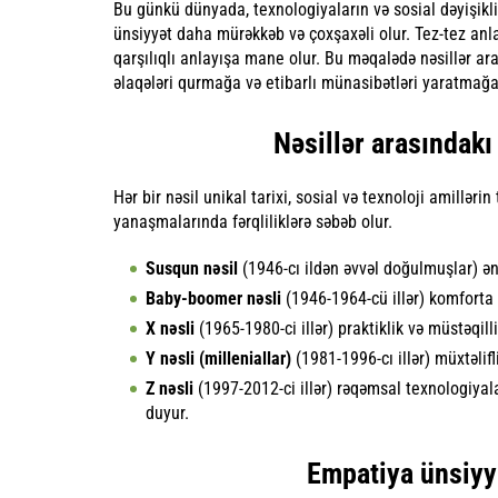
Bu günkü dünyada, texnologiyaların və sosial dəyişiklik
ünsiyyət daha mürəkkəb və çoxşaxəli olur. Tez-tez anl
qarşılıqlı anlayışa mane olur. Bu məqalədə nəsillər ar
əlaqələri qurmağa və etibarlı münasibətləri yaratmağ
Nəsillər arasındakı
Hər bir nəsil unikal tarixi, sosial və texnoloji amilləri
yanaşmalarında fərqliliklərə səbəb olur.
Susqun nəsil
(1946-cı ildən əvvəl doğulmuşlar) ənə
Baby-boomer nəsli
(1946-1964-cü illər) komforta v
X nəsli
(1965-1980-ci illər) praktiklik və müstəqillik
Y nəsli (milleniallar)
(1981-1996-cı illər) müxtəlifli
Z nəsli
(1997-2012-ci illər) rəqəmsal texnologiyal
duyur.
Empatiya ünsiyyə