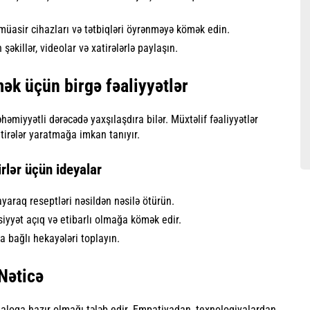
 müasir cihazları və tətbiqləri öyrənməyə kömək edin.
 şəkillər, videolar və xatirələrlə paylaşın.
ək üçün birgə fəaliyyətlər
həmiyyətli dərəcədə yaxşılaşdıra bilər. Müxtəlif fəaliyyətlər
atirələr yaratmağa imkan tanıyır.
irlər üçün ideyalar
yaraq reseptləri nəsildən nəsilə ötürün.
iyyət açıq və etibarlı olmağa kömək edir.
la bağlı hekayələri toplayın.
Nəticə
dialoqa hazır olmağı tələb edir. Empatiyadan, texnologiyalardan