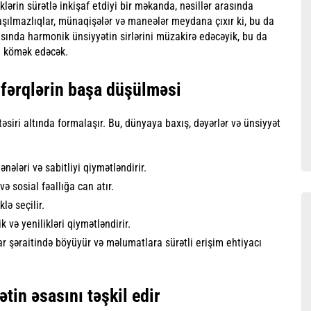
lərin sürətlə inkişaf etdiyi bir məkanda, nəsillər arasında
aşılmazlıqlar, münaqişələr və maneələr meydana çıxır ki, bu da
asında harmonik ünsiyyətin sirlərini müzakirə edəcəyik, bu da
a kömək edəcək.
 fərqlərin başa düşülməsi
n təsiri altında formalaşır. Bu, dünyaya baxış, dəyərlər və ünsiyyət
nələri və sabitliyi qiymətləndirir.
ə sosial fəallığa can atır.
lə seçilir.
k və yenilikləri qiymətləndirir.
ar şəraitində böyüyür və məlumatlara sürətli erişim ehtiyacı
tin əsasını təşkil edir