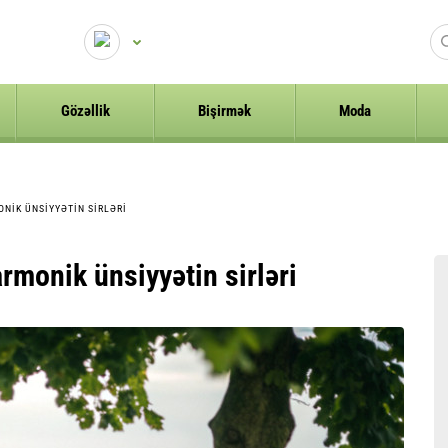
Gözəllik
Bişirmək
Moda
NIK ÜNSIYYƏTIN SIRLƏRI
rmonik ünsiyyətin sirləri