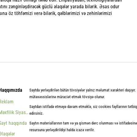
yatını zənginləşdirəcək güclü əlaqələr yarada bilərik. Əsas odur
ına öz töhfəmizi verə bilərik, qəlblərimizi və zehinlərimizi
Haqqımızda
Saytda yerləşdirilən bütün tövsiyələr yalnız məlumat xarakteri daşıyır
mütəxəssislərinə müraciət etmək tövsiyə olunur.
Reklam
Saytdan istifadə etməyə davam etməklə, siz cookies fayllarının tətbiqi
Məxfilik Siyasəti
edirsiniz.
Sayt haqqında
Saytın materiallarının tam və ya qismən dərc olunması və istifadəsinə 
resursuna yerləşdirildiyi halda icazə verilir.
Əlaqələr