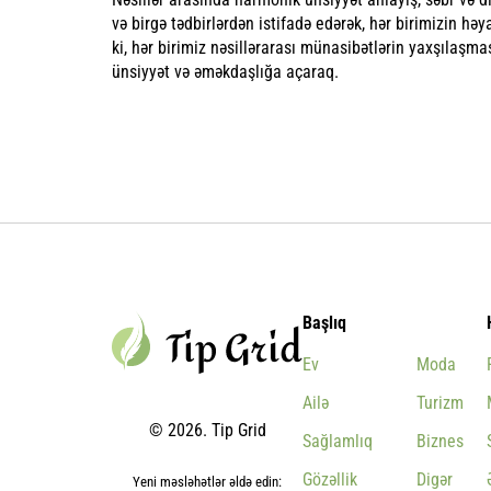
və birgə tədbirlərdən istifadə edərək, hər birimizin hə
ki, hər birimiz nəsillərarası münasibətlərin yaxşılaşmas
ünsiyyət və əməkdaşlığa açaraq.
Başlıq
Ev
Moda
Ailə
Turizm
© 2026. Tip Grid
Sağlamlıq
Biznes
Gözəllik
Digər
Yeni məsləhətlər əldə edin: