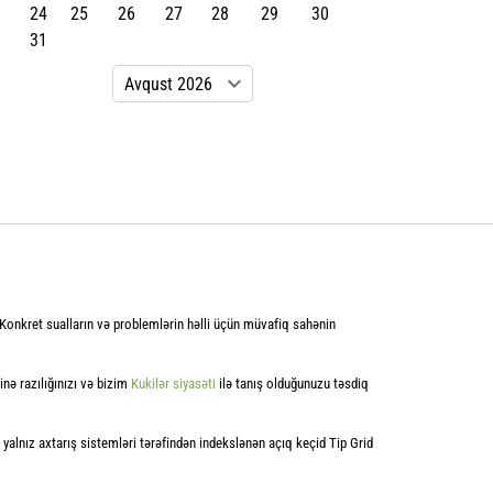
24
25
26
27
28
29
30
31
. Konkret sualların və problemlərin həlli üçün müvafiq sahənin
nə razılığınızı və bizim
Kukilər siyasəti
ilə tanış olduğunuzu təsdiq
yalnız axtarış sistemləri tərəfindən indekslənən açıq keçid Tip Grid