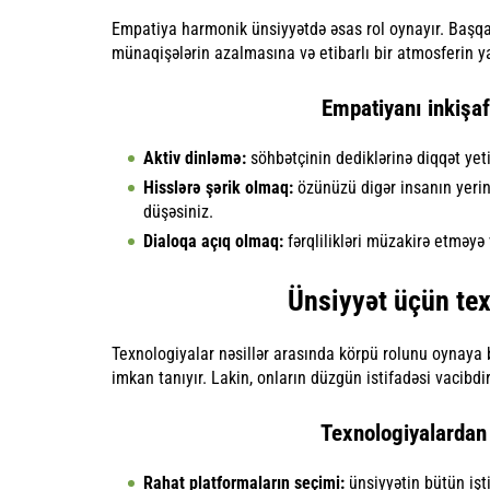
Empatiya harmonik ünsiyyətdə əsas rol oynayır. Başqa
münaqişələrin azalmasına və etibarlı bir atmosferin 
Empatiyanı inkişaf
Aktiv dinləmə:
söhbətçinin dediklərinə diqqət yetir
Hisslərə şərik olmaq:
özünüzü digər insanın yerin
düşəsiniz.
Dialoqa açıq olmaq:
fərqlilikləri müzakirə etməy
Ünsiyyət üçün tex
Texnologiyalar nəsillər arasında körpü rolunu oynaya 
imkan tanıyır. Lakin, onların düzgün istifadəsi vacibd
Texnologiyalardan 
Rahat platformaların seçimi:
ünsiyyətin bütün işti