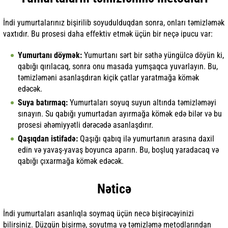
İndi yumurtalarınız bişirilib soyudulduqdan sonra, onları təmizləmək
vaxtıdır. Bu prosesi daha effektiv etmək üçün bir neçə ipucu var:
Yumurtanı döymək:
Yumurtanı sərt bir səthə yüngülcə döyün ki,
qabığı qırılacaq, sonra onu masada yumşaqca yuvarlayın. Bu,
təmizləməni asanlaşdıran kiçik çatlar yaratmağa kömək
edəcək.
Suya batırmaq:
Yumurtaları soyuq suyun altında təmizləməyi
sınayın. Su qabığı yumurtadan ayırmağa kömək edə bilər və bu
prosesi əhəmiyyətli dərəcədə asanlaşdırır.
Qaşıqdan istifadə:
Qaşığı qabıq ilə yumurtanın arasına daxil
edin və yavaş-yavaş boyunca aparın. Bu, boşluq yaradacaq və
qabığı çıxarmağa kömək edəcək.
Nəticə
İndi yumurtaları asanlıqla soymaq üçün necə bişirəcəyinizi
bilirsiniz. Düzgün bişirmə, soyutma və təmizləmə metodlarından