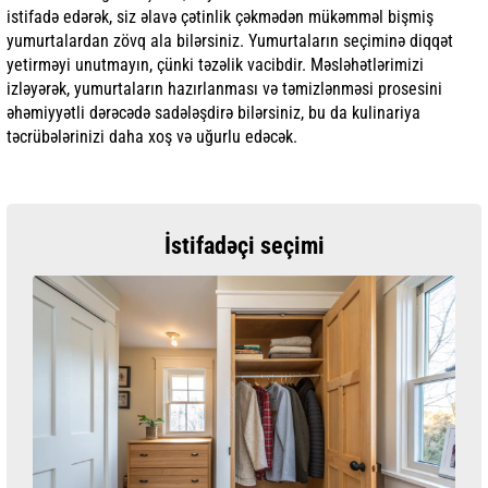
istifadə edərək, siz əlavə çətinlik çəkmədən mükəmməl bişmiş
yumurtalardan zövq ala bilərsiniz. Yumurtaların seçiminə diqqət
yetirməyi unutmayın, çünki təzəlik vacibdir. Məsləhətlərimizi
izləyərək, yumurtaların hazırlanması və təmizlənməsi prosesini
əhəmiyyətli dərəcədə sadələşdirə bilərsiniz, bu da kulinariya
təcrübələrinizi daha xoş və uğurlu edəcək.
İstifadəçi seçimi