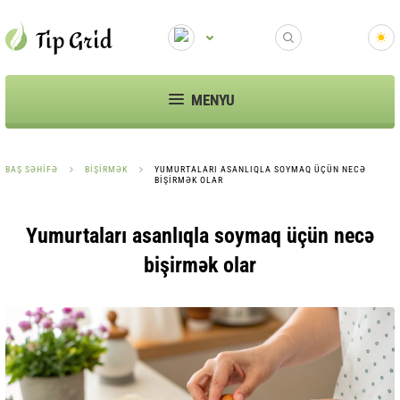
MENYU
BAŞ SƏHIFƏ
BIŞIRMƏK
YUMURTALARI ASANLIQLA SOYMAQ ÜÇÜN NECƏ
BIŞIRMƏK OLAR
Yumurtaları asanlıqla soymaq üçün necə
bişirmək olar