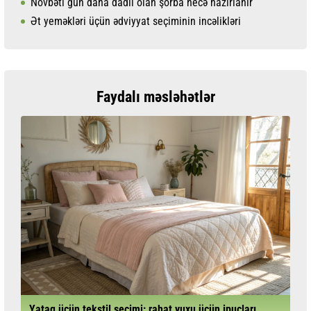
Növbəti gün daha dadlı olan şorba necə hazırlanır
Ət yeməkləri üçün ədviyyat seçiminin incəlikləri
Faydalı məsləhətlər
Yataq üçün tekstil seçimi: rahat yuxu üçün ipuçları