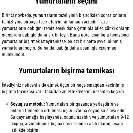
Yumurtaların seçimi
Birinci növbədə, yumurtaların təzəliyinin bişirdikdən sonra onların
təmizliyinə birbaşa təsir etdiyini anlamaq vacibdir. Təzə
yumurtaların qabığını təmizləmək daha çətin ola bilər, çünki onların
membranı qabıqla daha sıx birləşir. Buna görə, asanlıqla təmizlənən
yumurtalar bişirmək istəyirsinizsə, ən azı bir həftə əvvəl alınmış
yumurtaları seçin. Bu halda, qabığı daha asanlıqla çıxarmaq
mümkündür.
Yumurtaların bişirmə texnikası
İstədiyiniz nəticəni əldə etmək üçün bir neçə sınaqdan keçirilmiş
bişirmə texnikası var. Onlardan ən effektivlərini nəzərdən keçirək:
Soyuq su metodu:
Yumurtaları bir qazanda yerləşdirin və
onların tamamilə örtülməsi üçün üzərinə soyuq su əlavə edin.
Su qaynamağa başlayanda, odunu azaldın və yumurtaları 9-12
dəqiqə, arzuladığınız bişmə dərəcəsindən asılı olaraq, aşağı
istilikdə bişirin.