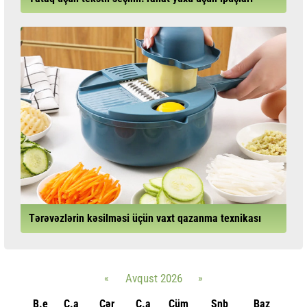
Tərəvəzlərin kəsilməsi üçün vaxt qazanma texnikası
«
Avqust 2026
»
B.e
Ç.a
Çər
C.a
Cüm
Şnb
Baz