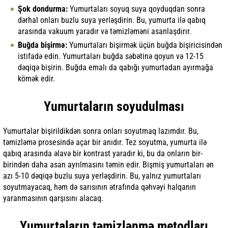
Şok dondurma:
Yumurtaları soyuq suya qoyduqdan sonra
dərhal onları buzlu suya yerləşdirin. Bu, yumurta ilə qabıq
arasında vakuum yaradır və təmizləməni asanlaşdırır.
Buğda bişirmə:
Yumurtaları bişirmək üçün buğda bişiricisindən
istifadə edin. Yumurtaları buğda səbətinə qoyun və 12-15
dəqiqə bişirin. Buğda emalı da qabığı yumurtadan ayırmağa
kömək edir.
Yumurtaların soyudulması
Yumurtalar bişirildikdən sonra onları soyutmaq lazımdır. Bu,
təmizləmə prosesində açar bir anıdır. Tez soyutma, yumurta ilə
qabıq arasında əlavə bir kontrast yaradır ki, bu da onların bir-
birindən daha asan ayrılmasını təmin edir. Bişmiş yumurtaları ən
azı 5-10 dəqiqə buzlu suya yerləşdirin. Bu, yalnız yumurtaları
soyutmayacaq, həm də sarısının ətrafında qəhvəyi halqanın
yaranmasının qarşısını alacaq.
Yumurtaların təmizlənmə metodları