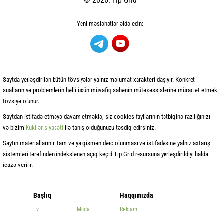
© 2026. Tip Grid
Yeni məsləhətlər əldə edin:
Saytda yerləşdirilən bütün tövsiyələr yalnız məlumat xarakteri daşıyır. Konkret
sualların və problemlərin həlli üçün müvafiq sahənin mütəxəssislərinə müraciət etmək
tövsiyə olunur.
Saytdan istifadə etməyə davam etməklə, siz cookies fayllarının tətbiqinə razılığınızı
və bizim
Kukilər siyasəti
ilə tanış olduğunuzu təsdiq edirsiniz.
Saytın materiallarının tam və ya qismən dərc olunması və istifadəsinə yalnız axtarış
sistemləri tərəfindən indekslənən açıq keçid Tip Grid resursuna yerləşdirildiyi halda
icazə verilir.
Başlıq
Haqqımızda
Ev
Moda
Reklam