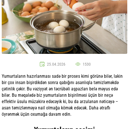
25.04.2026
1530
Yumurtaların hazırlanması sadə bir proses kimi görünə bilər, lakin
bir çox insan bişirdikdən sonra qabığını asanlıqla təmizləməkdə
çətinlik çəkir. Bu vəziyyət ən təcrübəli aşpazları belə məyus edə
bilər. Bu məqalədə biz yumurtaların bişirilməsi üçün bir neçə
effektiv üsulu müzakirə edəcəyik ki, bu da arzulanan nəticəyə –
asan təmizlənməyə nail olmağa kömək edəcək. Daha ətraflı
öyrənmək üçün oxumağa davam edin.