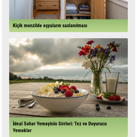
Kiçik mənzildə əşyaların saxlanılması
İdeal Səhər Yeməyinin Sirrləri: Tez və Doyurucu
Yeməklər