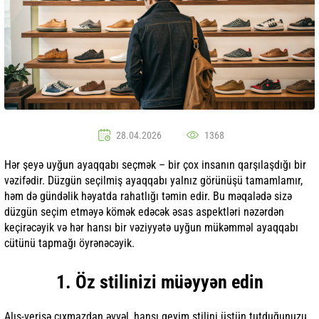
28.04.2026
1368
Hər şeyə uyğun ayaqqabı seçmək – bir çox insanın qarşılaşdığı bir
vəzifədir. Düzgün seçilmiş ayaqqabı yalnız görünüşü tamamlamır,
həm də gündəlik həyatda rahatlığı təmin edir. Bu məqalədə sizə
düzgün seçim etməyə kömək edəcək əsas aspektləri nəzərdən
keçirəcəyik və hər hansı bir vəziyyətə uyğun mükəmməl ayaqqabı
cütünü tapmağı öyrənəcəyik.
1. Öz stilinizi müəyyən edin
Alış-verişə çıxmazdan əvvəl, hansı geyim stilini üstün tutduğunuzu