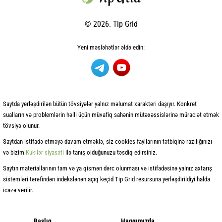
© 2026. Tip Grid
Yeni məsləhətlər əldə edin:
Saytda yerləşdirilən bütün tövsiyələr yalnız məlumat xarakteri daşıyır. Konkret
sualların və problemlərin həlli üçün müvafiq sahənin mütəxəssislərinə müraciət etmək
tövsiyə olunur.
Saytdan istifadə etməyə davam etməklə, siz cookies fayllarının tətbiqinə razılığınızı
və bizim
Kukilər siyasəti
ilə tanış olduğunuzu təsdiq edirsiniz.
Saytın materiallarının tam və ya qismən dərc olunması və istifadəsinə yalnız axtarış
sistemləri tərəfindən indekslənən açıq keçid Tip Grid resursuna yerləşdirildiyi halda
icazə verilir.
Başlıq
Haqqımızda