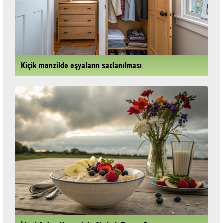
Kiçik mənzildə əşyaların saxlanılması