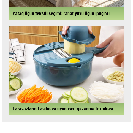
Yataq üçün tekstil seçimi: rahat yuxu üçün ipuçları
Tərəvəzlərin kəsilməsi üçün vaxt qazanma texnikası