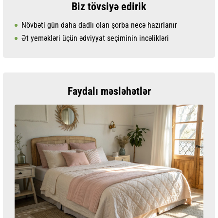
Biz tövsiyə edirik
Növbəti gün daha dadlı olan şorba necə hazırlanır
Ət yeməkləri üçün ədviyyat seçiminin incəlikləri
Faydalı məsləhətlər