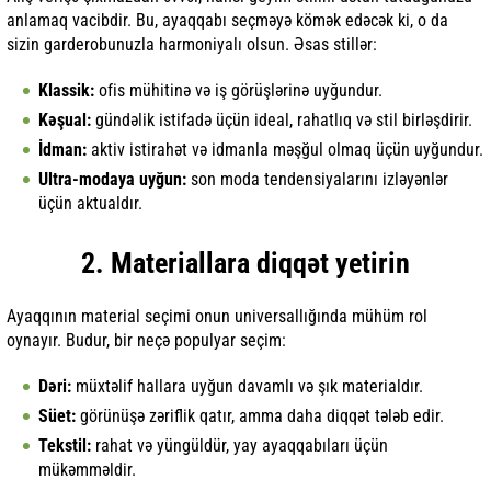
anlamaq vacibdir. Bu, ayaqqabı seçməyə kömək edəcək ki, o da
sizin garderobunuzla harmoniyalı olsun. Əsas stillər:
Klassik:
ofis mühitinə və iş görüşlərinə uyğundur.
Kəşual:
gündəlik istifadə üçün ideal, rahatlıq və stil birləşdirir.
İdman:
aktiv istirahət və idmanla məşğul olmaq üçün uyğundur.
Ultra-modaya uyğun:
son moda tendensiyalarını izləyənlər
üçün aktualdır.
2. Materiallara diqqət yetirin
Ayaqqının material seçimi onun universallığında mühüm rol
oynayır. Budur, bir neçə populyar seçim:
Dəri:
müxtəlif hallara uyğun davamlı və şık materialdır.
Süet:
görünüşə zəriflik qatır, amma daha diqqət tələb edir.
Tekstil:
rahat və yüngüldür, yay ayaqqabıları üçün
mükəmməldir.