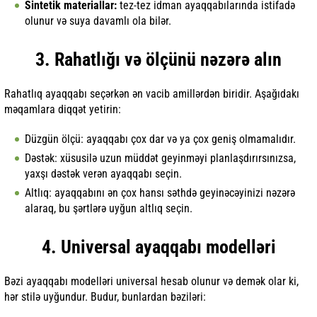
Sintetik materiallar:
tez-tez idman ayaqqabılarında istifadə
olunur və suya davamlı ola bilər.
3. Rahatlığı və ölçünü nəzərə alın
Rahatlıq ayaqqabı seçərkən ən vacib amillərdən biridir. Aşağıdakı
məqamlara diqqət yetirin:
Düzgün ölçü: ayaqqabı çox dar və ya çox geniş olmamalıdır.
Dəstək: xüsusilə uzun müddət geyinməyi planlaşdırırsınızsa,
yaxşı dəstək verən ayaqqabı seçin.
Altlıq: ayaqqabını ən çox hansı səthdə geyinəcəyinizi nəzərə
alaraq, bu şərtlərə uyğun altlıq seçin.
4. Universal ayaqqabı modelləri
Bəzi ayaqqabı modelləri universal hesab olunur və demək olar ki,
hər stilə uyğundur. Budur, bunlardan bəziləri: