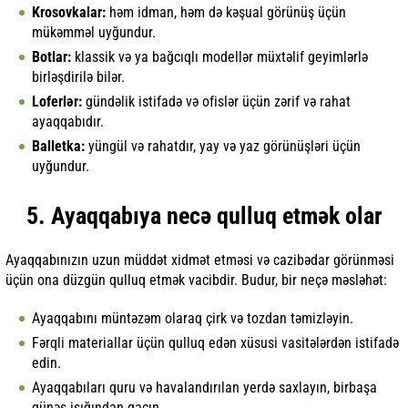
Krosovkalar:
həm idman, həm də kəşual görünüş üçün
mükəmməl uyğundur.
Botlar:
klassik və ya bağcıqlı modellər müxtəlif geyimlərlə
birləşdirilə bilər.
Loferlər:
gündəlik istifadə və ofislər üçün zərif və rahat
ayaqqabıdır.
Balletka:
yüngül və rahatdır, yay və yaz görünüşləri üçün
uyğundur.
5. Ayaqqabıya necə qulluq etmək olar
Ayaqqabınızın uzun müddət xidmət etməsi və cazibədar görünməsi
üçün ona düzgün qulluq etmək vacibdir. Budur, bir neçə məsləhət:
Ayaqqabını müntəzəm olaraq çirk və tozdan təmizləyin.
Fərqli materiallar üçün qulluq edən xüsusi vasitələrdən istifadə
edin.
Ayaqqabıları quru və havalandırılan yerdə saxlayın, birbaşa
günəş işığından qaçın.