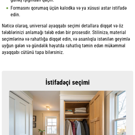
Formasını qorumaq üçün kalodka və ya xüsusi astar istifadə
edin.
Nəticə olaraq, universal ayaqqabı seçimi detallara diqqət və öz
tələblərinizi anlamağı tələb edən bir prosesdir. Stilinizə, material
seçimlərinə və rahatlığa diqqət edin, və asanlıqla istənilən geyimlə
uyğun gələn və gündəlik həyatda rahatlıq təmin edən mükəmməl
ayaqqabı cütünü tapa bilərsiniz.
İstifadəçi seçimi