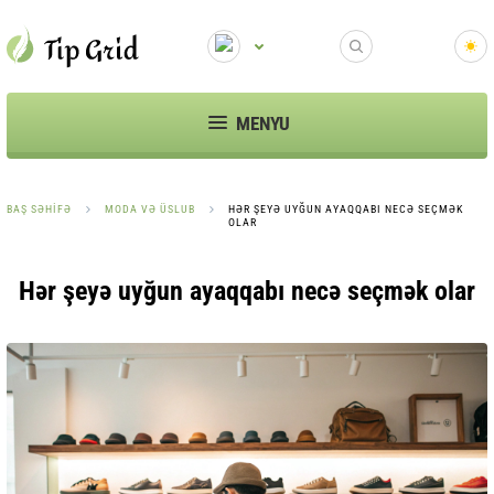
MENYU
BAŞ SƏHIFƏ
MODA VƏ ÜSLUB
HƏR ŞEYƏ UYĞUN AYAQQABI NECƏ SEÇMƏK
OLAR
Hər şeyə uyğun ayaqqabı necə seçmək olar