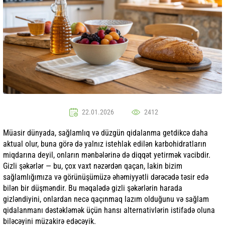
22.01.2026
2412
Müasir dünyada, sağlamlıq və düzgün qidalanma getdikcə daha
aktual olur, buna görə də yalnız istehlak edilən karbohidratların
miqdarına deyil, onların mənbələrinə də diqqət yetirmək vacibdir.
Gizli şəkərlər — bu, çox vaxt nəzərdən qaçan, lakin bizim
sağlamlığımıza və görünüşümüzə əhəmiyyətli dərəcədə təsir edə
bilən bir düşməndir. Bu məqalədə gizli şəkərlərin harada
gizləndiyini, onlardan necə qaçınmaq lazım olduğunu və sağlam
qidalanmanı dəstəkləmək üçün hansı alternativlərin istifadə oluna
biləcəyini müzakirə edəcəyik.