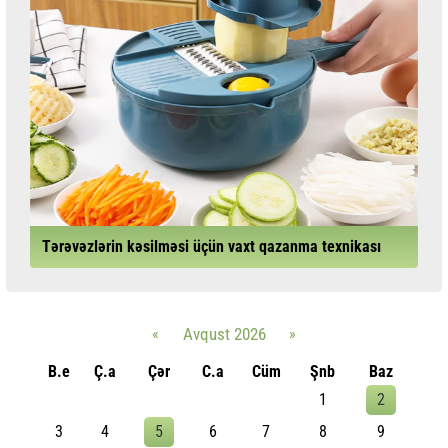
Tərəvəzlərin kəsilməsi üçün vaxt qazanma texnikası
«
Avqust 2026
»
B.e
Ç.a
Çər
C.a
Cüm
Şnb
Baz
1
2
3
4
5
6
7
8
9