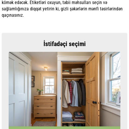
kömək edəcək. Etiketləri oxuyun, təbii məhsulları seçin və
sağlamlığınıza diqqət yetirin ki, gizli şəkərlərin mənfi təsirlərindən
qaçınasınız.
İstifadəçi seçimi