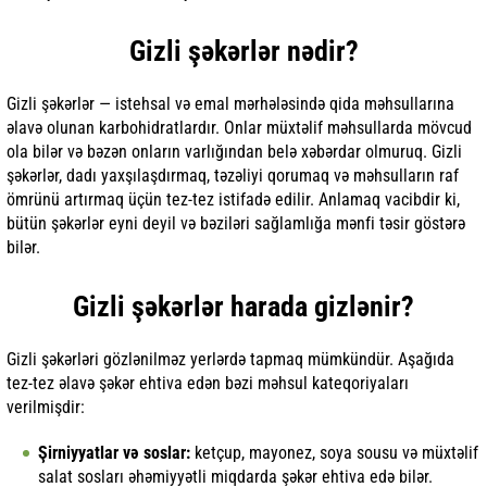
Gizli şəkərlər nədir?
Gizli şəkərlər — istehsal və emal mərhələsində qida məhsullarına
əlavə olunan karbohidratlardır. Onlar müxtəlif məhsullarda mövcud
ola bilər və bəzən onların varlığından belə xəbərdar olmuruq. Gizli
şəkərlər, dadı yaxşılaşdırmaq, təzəliyi qorumaq və məhsulların raf
ömrünü artırmaq üçün tez-tez istifadə edilir. Anlamaq vacibdir ki,
bütün şəkərlər eyni deyil və bəziləri sağlamlığa mənfi təsir göstərə
bilər.
Gizli şəkərlər harada gizlənir?
Gizli şəkərləri gözlənilməz yerlərdə tapmaq mümkündür. Aşağıda
tez-tez əlavə şəkər ehtiva edən bəzi məhsul kateqoriyaları
verilmişdir:
Şirniyyatlar və soslar:
ketçup, mayonez, soya sousu və müxtəlif
salat sosları əhəmiyyətli miqdarda şəkər ehtiva edə bilər.