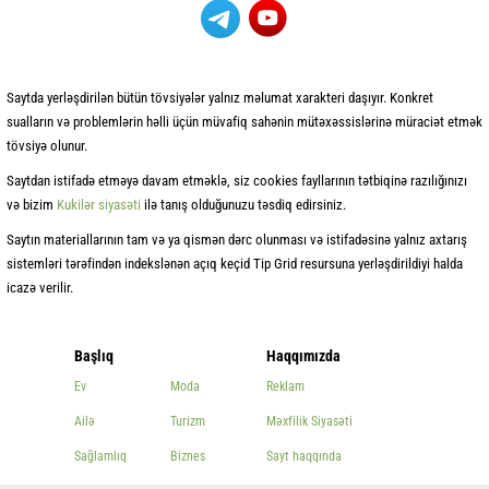
Saytda yerləşdirilən bütün tövsiyələr yalnız məlumat xarakteri daşıyır. Konkret
sualların və problemlərin həlli üçün müvafiq sahənin mütəxəssislərinə müraciət etmək
tövsiyə olunur.
Saytdan istifadə etməyə davam etməklə, siz cookies fayllarının tətbiqinə razılığınızı
və bizim
Kukilər siyasəti
ilə tanış olduğunuzu təsdiq edirsiniz.
Saytın materiallarının tam və ya qismən dərc olunması və istifadəsinə yalnız axtarış
sistemləri tərəfindən indekslənən açıq keçid Tip Grid resursuna yerləşdirildiyi halda
icazə verilir.
Başlıq
Haqqımızda
Ev
Moda
Reklam
Ailə
Turizm
Məxfilik Siyasəti
Sağlamlıq
Biznes
Sayt haqqında