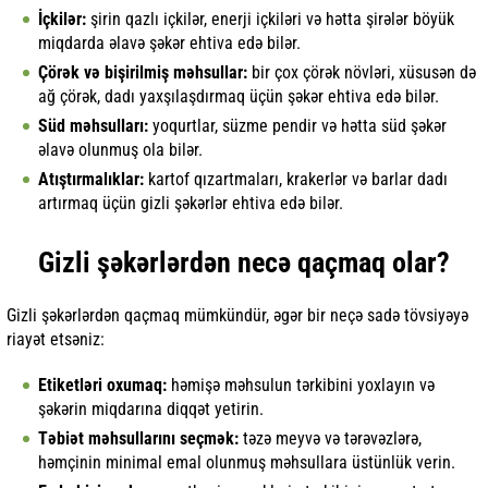
İçkilər:
şirin qazlı içkilər, enerji içkiləri və hətta şirələr böyük
miqdarda əlavə şəkər ehtiva edə bilər.
Çörək və bişirilmiş məhsullar:
bir çox çörək növləri, xüsusən də
ağ çörək, dadı yaxşılaşdırmaq üçün şəkər ehtiva edə bilər.
Süd məhsulları:
yoqurtlar, süzme pendir və hətta süd şəkər
əlavə olunmuş ola bilər.
Atıştırmalıklar:
kartof qızartmaları, krakerlər və barlar dadı
artırmaq üçün gizli şəkərlər ehtiva edə bilər.
Gizli şəkərlərdən necə qaçmaq olar?
Gizli şəkərlərdən qaçmaq mümkündür, əgər bir neçə sadə tövsiyəyə
riayət etsəniz:
Etiketləri oxumaq:
həmişə məhsulun tərkibini yoxlayın və
şəkərin miqdarına diqqət yetirin.
Təbiət məhsullarını seçmək:
təzə meyvə və tərəvəzlərə,
həmçinin minimal emal olunmuş məhsullara üstünlük verin.