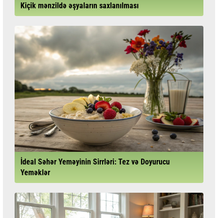
Kiçik mənzildə əşyaların saxlanılması
İdeal Səhər Yeməyinin Sirrləri: Tez və Doyurucu
Yeməklər