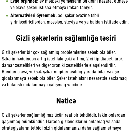
Evdə bişirmək:
ev mətbəxi yeməklərin tərkibini nəzarət etməyə
və əlavə şəkəri istisna etməyə imkan tanıyır.
Alternativləri öyrənmək:
adi şəkər əvəzinə təbii
şirinləşdiricilərdən, məsələn, steviya və ya baldan istifadə edin.
Gizli şəkərlərin sağlamlığa təsiri
Gizli şəkərlər bir çox sağlamlıq problemlərinə səbəb ola bilər.
Şəkərin həddindən artıq istehlakı çəki artımı, 2-ci tip diabet, ürək-
damar xəstəlikləri və digər xroniki xəstəliklərlə əlaqələndirilir.
Bundan əlavə, yüksək şəkər miqdarı asılılıq yarada bilər və aşır
qidalanmaya səbəb ola bilər. Şəkər istehlakını nəzarətdə saxlamaq
və balanslı qidalanmaya çalışmaq vacibdir.
Nəticə
Gizli şəkərlər sağlamlığımız üçün real bir təhdiddir, lakin onlardan
qaçınmaq mümkündür. Harada gizləndiklərini anlamaq və sadə
strategiyaların tətbiqi sizin qidalanmanızı daha sağlam etməyə