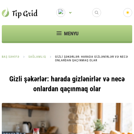
MENYU
BAŞ SƏHIFƏ
SAĞLAMLIQ
GIZLI ŞƏKƏRLƏR: HARADA GIZLƏNIRLƏR VƏ NECƏ
ONLARDAN QAÇINMAQ OLAR
Gizli şəkərlər: harada gizlənirlər və necə
onlardan qaçınmaq olar