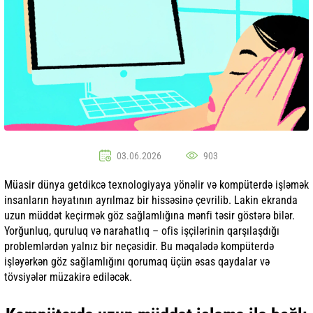
03.06.2026
903
Müasir dünya getdikcə texnologiyaya yönəlir və kompüterdə işləmək
insanların həyatının ayrılmaz bir hissəsinə çevrilib. Lakin ekranda
uzun müddət keçirmək göz sağlamlığına mənfi təsir göstərə bilər.
Yorğunluq, quruluq və narahatlıq – ofis işçilərinin qarşılaşdığı
problemlərdən yalnız bir neçəsidir. Bu məqalədə kompüterdə
işləyərkən göz sağlamlığını qorumaq üçün əsas qaydalar və
tövsiyələr müzakirə ediləcək.