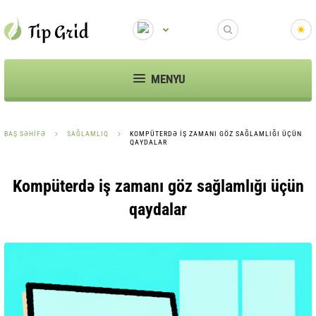
MENYU
BAŞ SƏHIFƏ
SAĞLAMLIQ
KOMPÜTERDƏ IŞ ZAMANI GÖZ SAĞLAMLIĞI ÜÇÜN
QAYDALAR
Kompüterdə iş zamanı göz sağlamlığı üçün
qaydalar