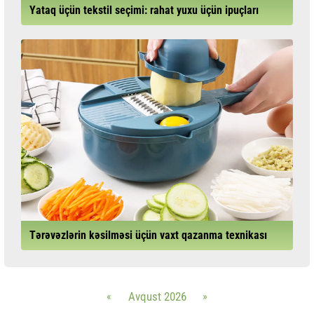
Yataq üçün tekstil seçimi: rahat yuxu üçün ipuçları
Tərəvəzlərin kəsilməsi üçün vaxt qazanma texnikası
«
Avqust 2026
»