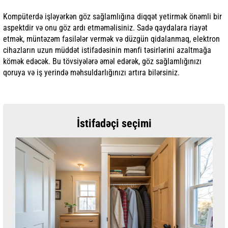
Kompüterdə işləyərkən göz sağlamlığına diqqət yetirmək önəmli bir
aspektdir və onu göz ardı etməməlisiniz. Sadə qaydalara riayət
etmək, müntəzəm fasilələr vermək və düzgün qidalanmaq, elektron
cihazların uzun müddət istifadəsinin mənfi təsirlərini azaltmağa
kömək edəcək. Bu tövsiyələrə əməl edərək, göz sağlamlığınızı
qoruya və iş yerində məhsuldarlığınızı artıra bilərsiniz.
İstifadəçi seçimi