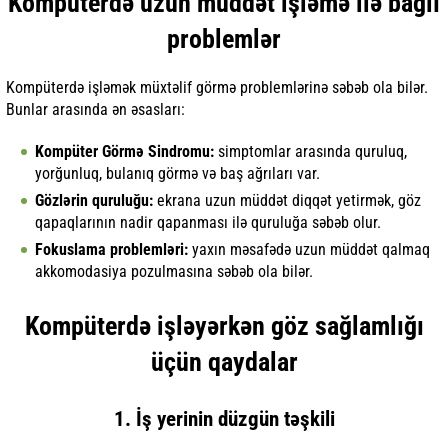
Kompüterdə uzun müddət işləmə ilə bağlı
problemlər
Kompüterdə işləmək müxtəlif görmə problemlərinə səbəb ola bilər.
Bunlar arasında ən əsasları:
Kompüter Görmə Sindromu:
simptomlar arasında quruluq,
yorğunluq, bulanıq görmə və baş ağrıları var.
Gözlərin quruluğu:
ekrana uzun müddət diqqət yetirmək, göz
qapaqlarının nadir qapanması ilə quruluğa səbəb olur.
Fokuslama problemləri:
yaxın məsafədə uzun müddət qalmaq
akkomodasiya pozulmasına səbəb ola bilər.
Kompüterdə işləyərkən göz sağlamlığı
üçün qaydalar
1. İş yerinin düzgün təşkili