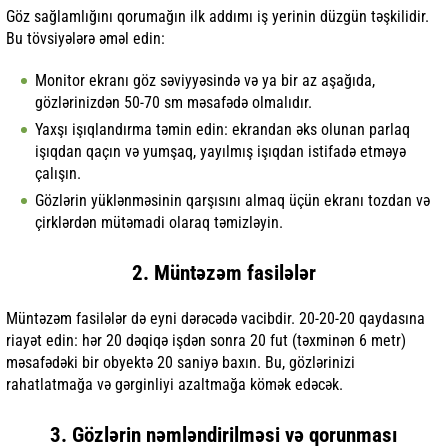
Göz sağlamlığını qorumağın ilk addımı iş yerinin düzgün təşkilidir.
Bu tövsiyələrə əməl edin:
Monitor ekranı göz səviyyəsində və ya bir az aşağıda,
gözlərinizdən 50-70 sm məsafədə olmalıdır.
Yaxşı işıqlandırma təmin edin: ekrandan əks olunan parlaq
işıqdan qaçın və yumşaq, yayılmış işıqdan istifadə etməyə
çalışın.
Gözlərin yüklənməsinin qarşısını almaq üçün ekranı tozdan və
çirklərdən mütəmadi olaraq təmizləyin.
2. Müntəzəm fasilələr
Müntəzəm fasilələr də eyni dərəcədə vacibdir. 20-20-20 qaydasına
riayət edin: hər 20 dəqiqə işdən sonra 20 fut (təxminən 6 metr)
məsafədəki bir obyektə 20 saniyə baxın. Bu, gözlərinizi
rahatlatmağa və gərginliyi azaltmağa kömək edəcək.
3. Gözlərin nəmləndirilməsi və qorunması