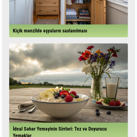
Kiçik mənzildə əşyaların saxlanılması
İdeal Səhər Yeməyinin Sirrləri: Tez və Doyurucu
Yeməklər