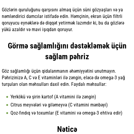
Gözlərin quruluğunu qarşısını almaq üçün süni gözyaşları və ya
nəmləndirici damcılar istifadə edin. Həmçinin, ekran üçün filtrli
qoruyucu eynəklərə də diqqət yetirmək lazımdır ki, bu da gözlərə
yükü azaldır və mavi işıqdan qoruyur.
Görmə sağlamlığını dəstəkləmək üçün
sağlam pəhriz
Göz sağlamlığı üçün qidalanmanın əhəmiyyətini unutmayın.
Pəhrizinizə A, C və E vitaminləri ilə zəngin, eləcə də omega-3 yağ
turşuları olan məhsulları daxil edin. Faydalı məhsullar:
Yerkökü və şirin kartof (A vitamini ilə zəngin)
Citrus meyvələri və giləmeyvə (C vitamini mənbəyi)
Qoz-fındıq və toxumlar (E vitamini və omega-3 ehtiva edir)
Nəticə