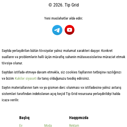
© 2026. Tip Grid
Yeni məsləhətlər əldə edin:
Saytda yerləşdirilən bütün tövsiyələr yalnız məlumat xarakteri daşıyır. Konkret
sualların və problemlərin həlli üçün müvafiq sahənin mütəxəssislərinə müraciət etmək
tövsiyə olunur.
Saytdan istifadə etməyə davam etməklə, siz cookies fayllarının tətbiqinə razılığınızı
və bizim
Kukilər siyasəti
ilə tanış olduğunuzu təsdiq edirsiniz.
Saytın materiallarının tam və ya qismən dərc olunması və istifadəsinə yalnız axtarış
sistemləri tərəfindən indekslənən açıq keçid Tip Grid resursuna yerləşdirildiyi halda
icazə verilir.
Başlıq
Haqqımızda
Ev
Moda
Reklam