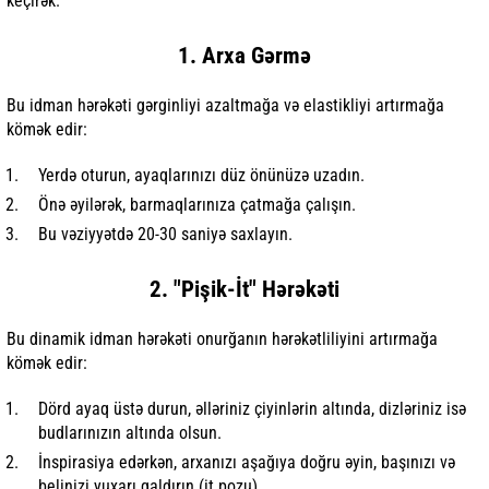
keçirək.
1. Arxa Gərmə
Bu idman hərəkəti gərginliyi azaltmağa və elastikliyi artırmağa
kömək edir:
Yerdə oturun, ayaqlarınızı düz önünüzə uzadın.
Önə əyilərək, barmaqlarınıza çatmağa çalışın.
Bu vəziyyətdə 20-30 saniyə saxlayın.
2. "Pişik-İt" Hərəkəti
Bu dinamik idman hərəkəti onurğanın hərəkətliliyini artırmağa
kömək edir:
Dörd ayaq üstə durun, əlləriniz çiyinlərin altında, dizləriniz isə
budlarınızın altında olsun.
İnspirasiya edərkən, arxanızı aşağıya doğru əyin, başınızı və
belinizi yuxarı qaldırın (it pozu).