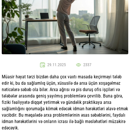
29.11.2025
2337
Müasir həyat tərzi bizdən daha çox vaxtı masada keçirməyi tələb
edir ki, bu da sağlamlıq üçün, xüsusilə də arxa üçün xoşagəlməz
nəticələrə səbəb ola bilər. Arxa ağrısı və pis duruş ofis işçiləri və
tələbələr arasında geniş yayılmış problemlərə çevrilib. Buna görə,
fiziki fəaliyyətə diqqət yetirmək və gündəlik praktikaya arxa
sağlamlığını qorumağa kömək edəcək idman hərəkətləri əlavə etmək
vacibdir. Bu məqalədə arxa problemlərinin əsas səbəblərini, faydalı
idman hərəkətlərini və onların icrası ilə bağlı məsləhətləri müzakirə
edəcəyik.