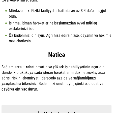
tövsiyələrə riayət edin:
Müntəzəmlik. Fiziki fəaliyyətlə həftədə ən az 3-4 dəfə məşğul
olun.
İsınma. İdman hərəkətlərinə başlamazdan əvvəl mütləq
əzələlərinizi isidin.
Öz bədəninizi dinləyin. Ağrı hiss edirsinizsə, dayanın və həkimlə
məsləhətləşin.
Nəticə
Sağlam arxa – rahat həyatın və yüksək iş qabiliyyətinin açarıdır.
Gündəlik praktikaya sadə idman hərəkətlərini daxil etməklə, arxa
ağrısı riskini əhəmiyyətli dərəcədə azalda və sağlamlığınızı
yaxşılaşdıra bilərsiniz. Bədəninizi unutmayın, çünki o, diqqət və
qayğıya ehtiyac duyur.