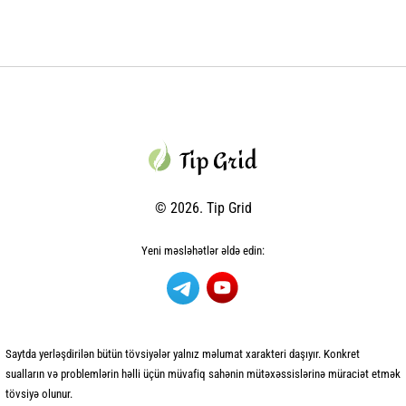
© 2026. Tip Grid
Yeni məsləhətlər əldə edin:
Saytda yerləşdirilən bütün tövsiyələr yalnız məlumat xarakteri daşıyır. Konkret
sualların və problemlərin həlli üçün müvafiq sahənin mütəxəssislərinə müraciət etmək
tövsiyə olunur.