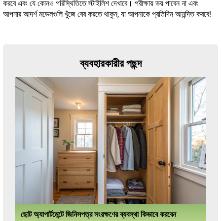
করবে এবং যে কোনও পরিস্থিতিতে স্টাইলিশ দেখাবে। পরীক্ষায় ভয় পাবেন না এবং
আপনার আদর্শ মডেলগুলি খুঁজে বের করতে থাকুন, যা আপনাকে প্রতিদিন আনন্দিত করবে!
ব্যবহারকারীর পছন্দ
ছোট অ্যাপার্টমেন্টে জিনিসপত্র সংরক্ষণের ব্যবস্থা কিভাবে করবেন