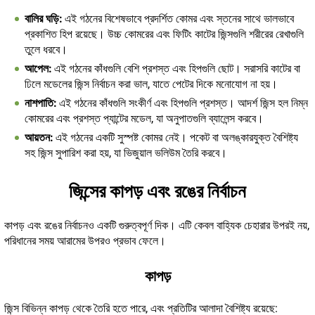
বালির ঘড়ি:
এই গঠনের বিশেষভাবে প্রদর্শিত কোমর এবং স্তনের সাথে ভালভাবে
প্রকাশিত হিপ রয়েছে। উচ্চ কোমরের এবং ফিটিং কাটের জিন্সগুলি শরীরের রেখাগুলি
তুলে ধরবে।
আপেল:
এই গঠনের কাঁধগুলি বেশি প্রশস্ত এবং হিপগুলি ছোট। সরাসরি কাটের বা
ঢিলে মডেলের জিন্স নির্বাচন করা ভাল, যাতে পেটের দিকে মনোযোগ না হয়।
নাশপাতি:
এই গঠনের কাঁধগুলি সংকীর্ণ এবং হিপগুলি প্রশস্ত। আদর্শ জিন্স হল নিম্ন
কোমরের এবং প্রশস্ত প্যান্টের মডেল, যা অনুপাতগুলি ব্যালেন্স করবে।
আয়তন:
এই গঠনের একটি সুস্পষ্ট কোমর নেই। পকেট বা অলঙ্কারযুক্ত বৈশিষ্ট্য
সহ জিন্স সুপারিশ করা হয়, যা ভিজুয়াল ভলিউম তৈরি করবে।
জিন্সের কাপড় এবং রঙের নির্বাচন
কাপড় এবং রঙের নির্বাচনও একটি গুরুত্বপূর্ণ দিক। এটি কেবল বাহ্যিক চেহারার উপরই নয়,
পরিধানের সময় আরামের উপরও প্রভাব ফেলে।
কাপড়
জিন্স বিভিন্ন কাপড় থেকে তৈরি হতে পারে, এবং প্রতিটির আলাদা বৈশিষ্ট্য রয়েছে: