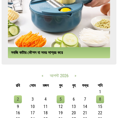
সবজি কাটার কৌশল যা সময় সাশ্রয় করে
«
আগস্ট 2026
»
রবি
সোম
মঙ্গল
বুধ
বৃহ
শুক্র
শনি
1
2
3
4
5
6
7
8
9
10
11
12
13
14
15
16
17
18
19
20
21
22