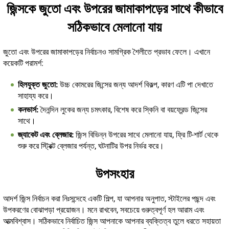
জিন্সকে জুতো এবং উপরের জামাকাপড়ের সাথে কীভাবে
সঠিকভাবে মেলানো যায়
জুতো এবং উপরের জামাকাপড়ের নির্বাচনও সামগ্রিক শৈলীতে প্রভাব ফেলে। এখানে
কয়েকটি পরামর্শ:
হিলযুক্ত জুতো:
উচ্চ কোমরের জিন্সের জন্য আদর্শ বিকল্প, কারণ এটি পা দেখাতে
সাহায্য করে।
কনভার্স:
দৈনন্দিন লুকের জন্য চমৎকার, বিশেষ করে স্কিনি বা বয়ফ্রেন্ড জিন্সের
সাথে।
জ্যাকেট এবং ব্লেজার:
জিন্স বিভিন্ন উপরের সাথে মেলানো যায়, ফ্রি টি-শার্ট থেকে
শুরু করে স্ট্রিক্ট ব্লেজার পর্যন্ত, ঘটনাটির উপর নির্ভর করে।
উপসংহার
আদর্শ জিন্স নির্বাচন করা নিঃসন্দেহে একটি শিল্প, যা আপনার অনুপাত, স্টাইলের পছন্দ এবং
উপকরণের বোঝাপড়া প্রয়োজন। মনে রাখবেন, সবচেয়ে গুরুত্বপূর্ণ হল আরাম এবং
আত্মবিশ্বাস। সঠিকভাবে নির্বাচিত জিন্স আপনাকে আপনার ব্যক্তিত্ব তুলে ধরতে সহায়তা