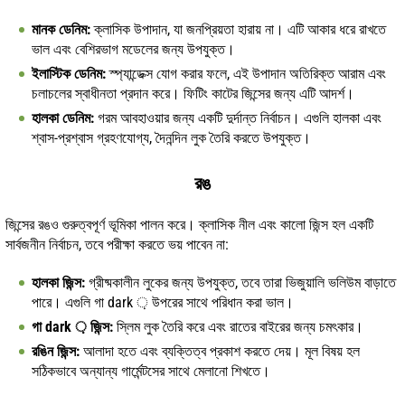
মানক ডেনিম:
ক্লাসিক উপাদান, যা জনপ্রিয়তা হারায় না। এটি আকার ধরে রাখতে
ভাল এবং বেশিরভাগ মডেলের জন্য উপযুক্ত।
ইলাস্টিক ডেনিম:
স্প্যান্ডেক্স যোগ করার ফলে, এই উপাদান অতিরিক্ত আরাম এবং
চলাচলের স্বাধীনতা প্রদান করে। ফিটিং কাটের জিন্সের জন্য এটি আদর্শ।
হালকা ডেনিম:
গরম আবহাওয়ার জন্য একটি দুর্দান্ত নির্বাচন। এগুলি হালকা এবং
শ্বাস-প্রশ্বাস গ্রহণযোগ্য, দৈনন্দিন লুক তৈরি করতে উপযুক্ত।
রঙ
জিন্সের রঙও গুরুত্বপূর্ণ ভূমিকা পালন করে। ক্লাসিক নীল এবং কালো জিন্স হল একটি
সার্বজনীন নির্বাচন, তবে পরীক্ষা করতে ভয় পাবেন না:
হালকা জিন্স:
গ্রীষ্মকালীন লুকের জন্য উপযুক্ত, তবে তারা ভিজুয়ালি ভলিউম বাড়াতে
পারে। এগুলি গা dark ় উপরের সাথে পরিধান করা ভাল।
গা dark ় জিন্স:
স্লিম লুক তৈরি করে এবং রাতের বাইরের জন্য চমৎকার।
রঙিন জিন্স:
আলাদা হতে এবং ব্যক্তিত্ব প্রকাশ করতে দেয়। মূল বিষয় হল
সঠিকভাবে অন্যান্য গার্মেন্টসের সাথে মেলানো শিখতে।