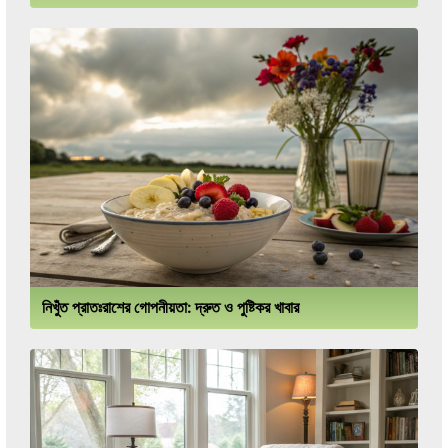
নিখুঁত প্রাতঃরাশের গোপনীয়তা: দ্রুত ও পুষ্টিকর খাবার