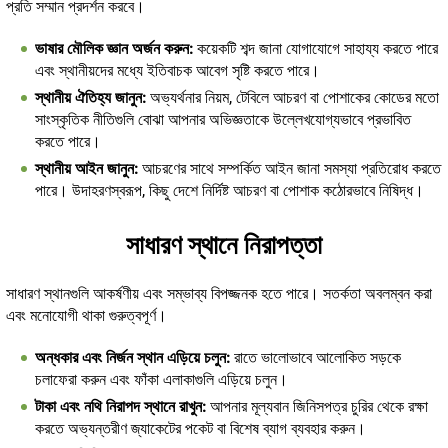
প্রতি সম্মান প্রদর্শন করবে।
ভাষার মৌলিক জ্ঞান অর্জন করুন:
কয়েকটি শব্দ জানা যোগাযোগে সাহায্য করতে পারে
এবং স্থানীয়দের মধ্যে ইতিবাচক আবেগ সৃষ্টি করতে পারে।
স্থানীয় ঐতিহ্য জানুন:
অভ্যর্থনার নিয়ম, টেবিলে আচরণ বা পোশাকের কোডের মতো
সাংস্কৃতিক নীতিগুলি বোঝা আপনার অভিজ্ঞতাকে উল্লেখযোগ্যভাবে প্রভাবিত
করতে পারে।
স্থানীয় আইন জানুন:
আচরণের সাথে সম্পর্কিত আইন জানা সমস্যা প্রতিরোধ করতে
পারে। উদাহরণস্বরূপ, কিছু দেশে নির্দিষ্ট আচরণ বা পোশাক কঠোরভাবে নিষিদ্ধ।
সাধারণ স্থানে নিরাপত্তা
সাধারণ স্থানগুলি আকর্ষণীয় এবং সম্ভাব্য বিপজ্জনক হতে পারে। সতর্কতা অবলম্বন করা
এবং মনোযোগী থাকা গুরুত্বপূর্ণ।
অন্ধকার এবং নির্জন স্থান এড়িয়ে চলুন:
রাতে ভালোভাবে আলোকিত সড়কে
চলাফেরা করুন এবং ফাঁকা এলাকাগুলি এড়িয়ে চলুন।
টাকা এবং নথি নিরাপদ স্থানে রাখুন:
আপনার মূল্যবান জিনিসপত্র চুরির থেকে রক্ষা
করতে অভ্যন্তরীণ জ্যাকেটের পকেট বা বিশেষ ব্যাগ ব্যবহার করুন।