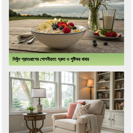
নিখুঁত প্রাতঃরাশের গোপনীয়তা: দ্রুত ও পুষ্টিকর খাবার