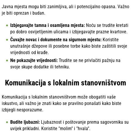
Javna mjesta mogu biti zanimljiva, ali i potencijalno opasna. Važno
je biti oprezan i budan.
Izbjegavajte tamna i osamljena mjesta:
Noću se trudite kretati
po dobro osvijetljenim ulicama i izbjegavajte prazne kvartove.
Čuvajte novac i dokumente na sigurnom mjestu:
Koristite
unutrašnje džepove ili posebne torbe kako biste zaštitili svoje
vrijednosti od krađe.
Ne pokazujte vrijednosti:
Trudite se ne privlačiti pažnju na
svoje skupe dodatke ili tehniku.
Komunikacija s lokalnim stanovništvom
Komunikacija s lokalnim stanovništvom može obogatiti vaše
iskustvo, ali važno je znati kako se pravilno ponašati kako biste
izbjegli nesporazume.
Budite ljubazni:
Ljubaznost i poštovanje prema sagovorniku su
uvijek prikladni. Koristite "molim" i "hvala".