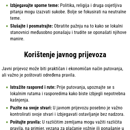
Izbjegavajte sporne teme:
Politika, religija i druga osjetljiva
pitanja mogu izazvati sukobe. Bolje se fokusirati na neutralne
teme.
Slušajte i posmatrajte:
Obratite pažnju na to kako se lokalni
stanovnici međusobno ponašaju i trudite se oponašati njihove
manire.
Korištenje javnog prijevoza
Javni prijevoz može biti praktičan i ekonomičan način putovanja,
ali važno je poštovati određena pravila.
Istražite raspored i rute:
Prije putovanja, upoznajte se s
lokalnim rutama i rasporedima kako biste izbjegli nepotrebna
kašnjenja.
Pazite na svoje stvari:
U javnom prijevozu posebno je važno
kontrolirati svoje stvari i izbjegavati ostavljanje bez nadzora.
Poštujte pravila:
U različitim zemljama mogu važiti različita
pravila, na primjer, vezana za plaćanje vožnje ili ponašanje u