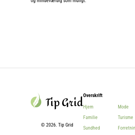
og mindeværdig som muligt.
Overskrift
Hjem
Mode
Familie
Turisme
© 2026. Tip Grid
Sundhed
Forretni