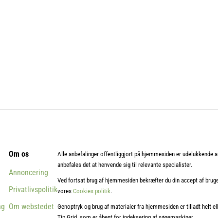
Om os
Alle anbefalinger offentliggjort på hjemmesiden er udelukkende a
anbefales det at henvende sig til relevante specialister.
Annoncering
Ved fortsat brug af hjemmesiden bekræfter du din accept af brugen
Privatlivspolitik
vores
Cookies politik
.
ng
Om webstedet
Genoptryk og brug af materialer fra hjemmesiden er tilladt helt ell
Tip Grid, som er åbent for indeksering af søgemaskiner.