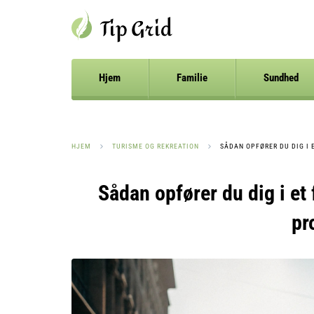
Hjem
Familie
Sundhed
HJEM
TURISME OG REKREATION
SÅDAN OPFØRER DU DIG I
Sådan opfører du dig i e
pr