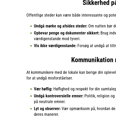
Sikkerhed på
Offentlige steder kan være både interessante og poten
Undgå mørke og afsides steder:
Om natten bør d
Opbevar penge og dokumenter sikkert:
Brug indv
værdigenstande mod tyveri.
Vis ikke værdigenstande:
Forsøg at undgå at tilt
Kommunikation 
At kommunikere med de lokale kan berige din oplevels
for at undgå misforståelser.
Vær høflig:
Høflighed og respekt for din samtalepa
Undgå kontroversielle emner:
Politik, religion o
på neutrale emner.
Lyt og observer:
Vær opmærksom på, hvordan de l
deres manerer.