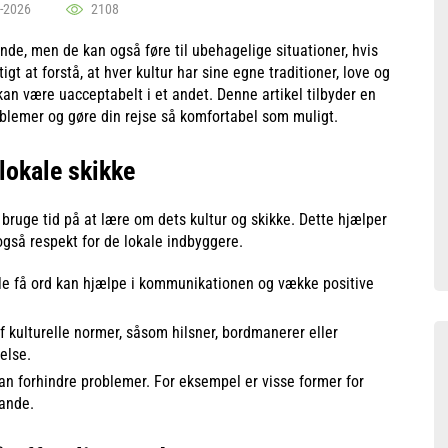
-2026
2108
de, men de kan også føre til ubehagelige situationer, hvis
igt at forstå, at hver kultur har sine egne traditioner, love og
kan være uacceptabelt i et andet. Denne artikel tilbyder en
blemer og gøre din rejse så komfortabel som muligt.
lokale skikke
t bruge tid på at lære om dets kultur og skikke. Dette hjælper
også respekt for de lokale indbyggere.
le få ord kan hjælpe i kommunikationen og vække positive
f kulturelle normer, såsom hilsner, bordmanerer eller
else.
n forhindre problemer. For eksempel er visse former for
lande.