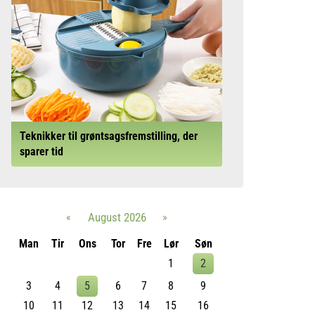
Teknikker til grøntsagsfremstilling, der
sparer tid
«
August 2026
»
Man
Tir
Ons
Tor
Fre
Lør
Søn
1
2
3
4
5
6
7
8
9
10
11
12
13
14
15
16