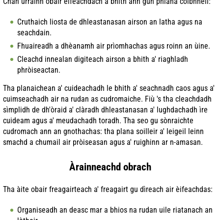
Chan urrainn obair èifeachdach a bhith ann gun phlana coibhneil:
Cruthaich liosta de dhleastanasan airson an latha agus na
seachdain.
Fhuaireadh a dhèanamh air prìomhachas agus roinn an ùine.
Cleachd innealan digiteach airson a bhith a' riaghladh
phròiseactan.
Tha planaichean a' cuideachadh le bhith a' seachnadh caos agus a'
cuimseachadh air na rudan as cudromaiche. Fiù 's tha cleachdadh
sìmplidh de dh'òraid a' clàradh dhleastanasan a' lughdachadh ìre
cuideam agus a' meudachadh toradh. Tha seo gu sònraichte
cudromach ann an gnothachas: tha plana soilleir a' leigeil leinn
smachd a chumail air pròiseasan agus a' ruighinn ar n-amasan.
Àrainneachd obrach
Tha àite obair freagairteach a' freagairt gu dìreach air èifeachdas:
Organiseadh an deasc mar a bhios na rudan uile riatanach an