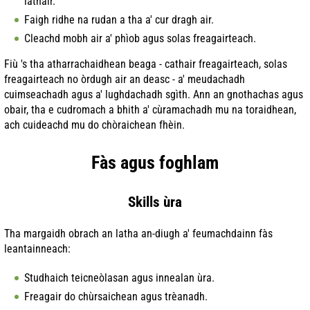
làthair.
Faigh ridhe na rudan a tha a' cur dragh air.
Cleachd mobh air a' phìob agus solas freagairteach.
Fiù 's tha atharrachaidhean beaga - cathair freagairteach, solas
freagairteach no òrdugh air an deasc - a' meudachadh
cuimseachadh agus a' lughdachadh sgìth. Ann an gnothachas agus
obair, tha e cudromach a bhith a' cùramachadh mu na toraidhean,
ach cuideachd mu do chòraichean fhèin.
Fàs agus foghlam
Skills ùra
Tha margaidh obrach an latha an-diugh a' feumachdainn fàs
leantainneach:
Studhaich teicneòlasan agus innealan ùra.
Freagair do chùrsaichean agus trèanadh.