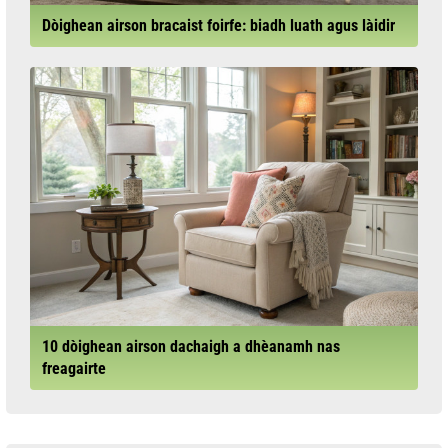
Dòighean airson bracaist foirfe: biadh luath agus làidir
10 dòighean airson dachaigh a dhèanamh nas
freagairte