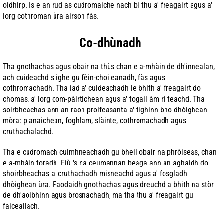
oidhirp. Is e an rud as cudromaiche nach bi thu a' freagairt agus a'
lorg cothroman ùra airson fàs.
Co-dhùnadh
Tha gnothachas agus obair na thùs chan e a-mhàin de dh'innealan,
ach cuideachd slighe gu fèin-choileanadh, fàs agus
cothromachadh. Tha iad a' cuideachadh le bhith a' freagairt do
chomas, a' lorg com-pàirtichean agus a' togail àm ri teachd. Tha
soirbheachas ann an raon proifeasanta a' tighinn bho dhòighean
mòra: planaichean, foghlam, slàinte, cothromachadh agus
cruthachalachd.
Tha e cudromach cuimhneachadh gu bheil obair na phròiseas, chan
e a-mhàin toradh. Fiù 's na ceumannan beaga ann an aghaidh do
shoirbheachas a' cruthachadh misneachd agus a' fosgladh
dhòighean ùra. Faodaidh gnothachas agus dreuchd a bhith na stòr
de dh'aoibhinn agus brosnachadh, ma tha thu a' freagairt gu
faiceallach.