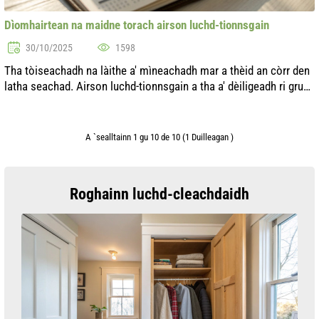
Dìomhairtean na maidne torach airson luchd-tionnsgain
30/10/2025
1598
Tha tòiseachadh na làithe a' mìneachadh mar a thèid an còrr den
latha seachad. Airson luchd-tionnsgain a tha a' dèiligeadh ri grunn
dhleastanasan agus dùbhlain, tha cruthachadh mhadainn torach
na phài...
A `sealltainn 1 gu 10 de 10 (1 Duilleagan )
Roghainn luchd-cleachdaidh