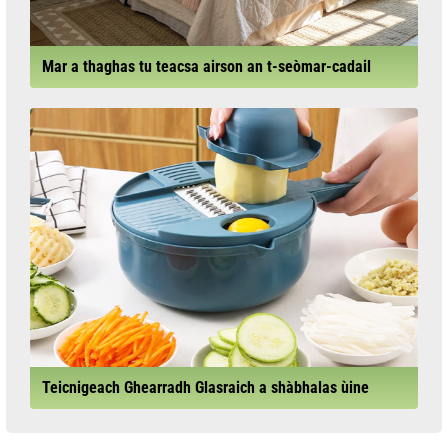
Mar a thaghas tu teacsa airson an t-seòmar-cadail
Teicnigeach Ghearradh Glasraich a shàbhalas ùine