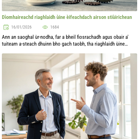
Dìomhaireachd riaghlaidh ùine èifeachdach airson stiùirichean
16/01/2026
1684
Ann an saoghal ùr-nodha, far a bheil fiosrachadh agus obair a'
tuiteam a-steach dhuinn bho gach taobh, tha riaghlaidh ùine
èifeachdach gu sònraichte cudromach do stiùirichean. Tha an
comas riaghlaidh ...