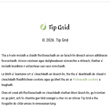
© 2026. Tip Grid
Tha a h-uile moladh a chaidh fhoillseachadh air an làrach-lìn dìreach airson adhbharan
fiosrachaidh. Airson ceistean agus duilgheadasan sònraichte a rèiteach, thathar a’
moladh bruidhinn ri eòlaichean san raon iomchaidh.
Le bhith a’ leantainn ort a’ cleachdadh an làraich-lìn, tha thu a’ dearbhadh do chead ri
cleachdadh fhaidhlichean cookies agus gu bheil thu air ar
Poileasaidh cookies
a
leughadh.
Chan eil cead ath-fhoillseachadh no cleachdadh stuthan bhon làrach-lìn, gu h-iomlan
no gu pàirt, ach fo chumha gun tèid ceangal a chur ris an stòras Tip Grid a tha
fosgailte do chlàr-amais le einnseanan-luirg.