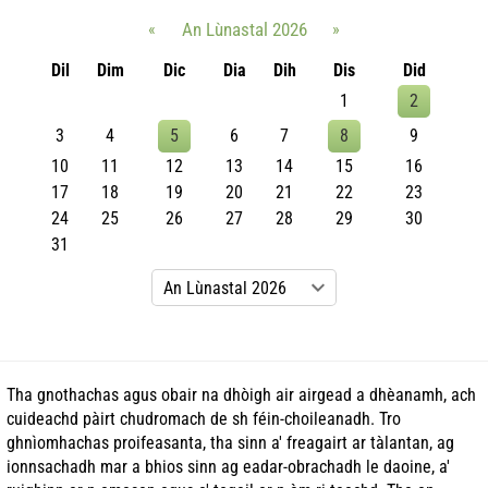
«
An Lùnastal 2026
»
Dil
Dim
Dic
Dia
Dih
Dis
Did
1
2
3
4
5
6
7
8
9
10
11
12
13
14
15
16
17
18
19
20
21
22
23
24
25
26
27
28
29
30
31
Tha gnothachas agus obair na dhòigh air airgead a dhèanamh, ach
cuideachd pàirt chudromach de sh féin-choileanadh. Tro
ghnìomhachas proifeasanta, tha sinn a' freagairt ar tàlantan, ag
ionnsachadh mar a bhios sinn ag eadar-obrachadh le daoine, a'