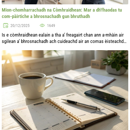
Mion-chomharrachadh na Còmhraidhean: Mar a dh'fhaodas tu
com-pàirtiche a bhrosnachadh gun bhruthadh
20/12/2025
1649
Is e còmhraidhean ealain a tha a’ freagairt chan ann a-mhàin air
sgilean a’ bhrosnachadh ach cuideachd air an comas èisteachd
agus thuigsinn a’ chom-pàirtiche. Ann an saoghal an latha an-
diugh, far a ...