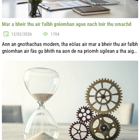
Mar a bheir thu air falbh gnìomhan agus nach toir thu smachd
12/02/2026
1704
Ann an gnothachas modern, tha eòlas air mar a bheir thu air falbh
gnìomhan air fàs gu bhith na aon de na prìomh sgilean a tha aig
stiùiriche soirbheachail. Tha toirt air falbh a' leigeil le bhith a' r...