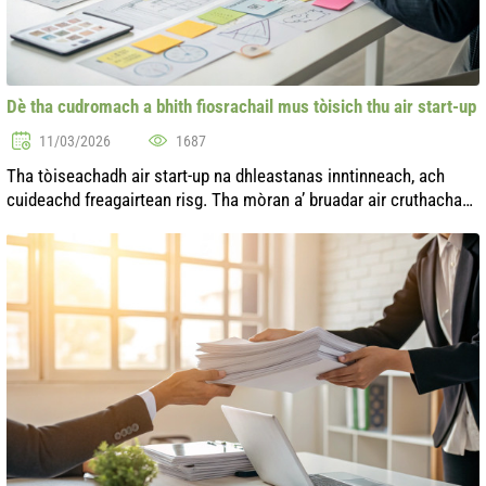
Dè tha cudromach a bhith fiosrachail mus tòisich thu air start-up
11/03/2026
1687
Tha tòiseachadh air start-up na dhleastanas inntinneach, ach
cuideachd freagairtean risg. Tha mòran a’ bruadar air cruthachadh
gnìomhachas fhèin, ach chan eil a h-uile duine a’ tuigsinn gu bheil
feum ...