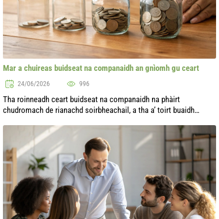
Mar a chuireas buidseat na companaidh an gnìomh gu ceart
24/06/2026
996
Tha roinneadh ceart buidseat na companaidh na phàirt
chudromach de rianachd soirbheachail, a tha a’ toirt buaidh
dhìreach air seasmhachd fhìnanail agus fàs a’ ghnìomhachais.
Ann an suidheachaidhean fa...