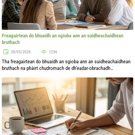
Freagairtean do bhuaidh an sgioba ann an suidheachaidhean
bruthach
28/05/2026
1236
Tha freagairtean do bhuaidh an sgioba ann an suidheachaidhean
bruthach na phàirt chudromach de dh’eadar-obrachadh
gnìomhachais. Faodaidh suidheachaidhean bruthach èirigh air
sgàth grunn adhbharan: bho...