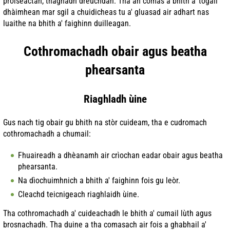
pròiseactan, thaghadh dreuchdan. Tha an comas a bhith a' togail
dhàimhean mar sgil a chuidicheas tu a' gluasad air adhart nas
luaithe na bhith a' faighinn duilleagan.
Cothromachadh obair agus beatha
phearsanta
Riaghladh ùine
Gus nach tig obair gu bhith na stòr cuideam, tha e cudromach
cothromachadh a chumail:
Fhuaireadh a dhèanamh air crìochan eadar obair agus beatha
phearsanta.
Na dìochuimhnich a bhith a' faighinn fois gu leòr.
Cleachd teicnigeach riaghlaidh ùine.
Tha cothromachadh a' cuideachadh le bhith a' cumail lùth agus
brosnachadh. Tha duine a tha comasach air fois a ghabhail a'