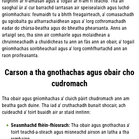
ruighinn ar n-amasan agus a' togail ar n-àm ri teachd. Tha an
saoghal ùr a' cur barrachd iarrtasan air speisealaich agus luchd-
gnìomhachais: feumaidh tu a bhith freagairteach, a' comasachadh
gu sgiobalta gu atharrachaidhean agus a' lorg cothromachadh
eadar do chùrsa-beatha agus do bheatha phearsanta. Anns an
artaigil seo, tha sinn air comhairle agus molaidhean a
chruinneachadh a chuidicheas tu ann an fàs ann an obair, a' togail
gnìomhachas soirbheachail agus a' lorg comhfhurtachd ann an
raon proifeasanta.
Carson a tha gnothachas agus obair cho
cudromach
Tha obair agus gnìomhachas a' cluich pàirt chudromach ann am
beatha gach duine. Tha iad a' cruthachadh bunait shocair, ach
cuideachd a' toirt buaidh air ar staid inntinn:
Seasmhachd fhèin-fhiosrach:
Tha obair agus gnothachas a'
toirt teachd-a-steach agus misneachd airson an latha a tha
romhainn.