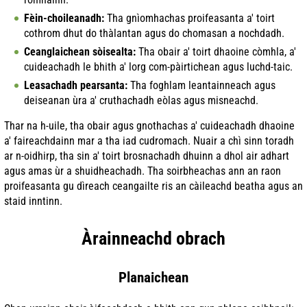
Fèin-choileanadh:
Tha gnìomhachas proifeasanta a' toirt
cothrom dhut do thàlantan agus do chomasan a nochdadh.
Ceanglaichean sòisealta:
Tha obair a' toirt dhaoine còmhla, a'
cuideachadh le bhith a' lorg com-pàirtichean agus luchd-taic.
Leasachadh pearsanta:
Tha foghlam leantainneach agus
deiseanan ùra a' cruthachadh eòlas agus misneachd.
Thar na h-uile, tha obair agus gnothachas a' cuideachadh dhaoine
a' faireachdainn mar a tha iad cudromach. Nuair a chì sinn toradh
ar n-oidhirp, tha sin a' toirt brosnachadh dhuinn a dhol air adhart
agus amas ùr a shuidheachadh. Tha soirbheachas ann an raon
proifeasanta gu dìreach ceangailte ris an càileachd beatha agus an
staid inntinn.
Àrainneachd obrach
Planaichean