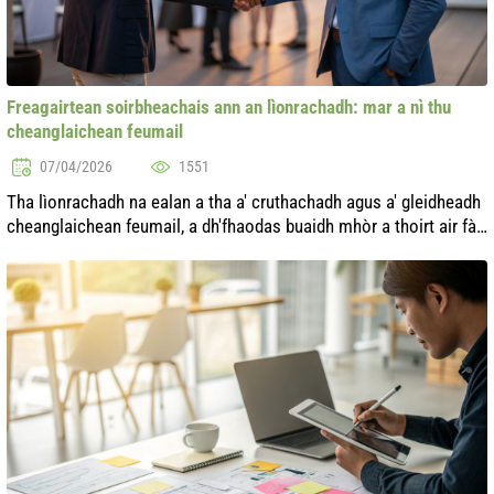
Freagairtean soirbheachais ann an lìonrachadh: mar a nì thu
cheanglaichean feumail
07/04/2026
1551
Tha lìonrachadh na ealan a tha a' cruthachadh agus a' gleidheadh
cheanglaichean feumail, a dh'fhaodas buaidh mhòr a thoirt air fàs
na càradh agus leasachadh pearsanta. Anns an t-saoghal an-
diugh, far ...