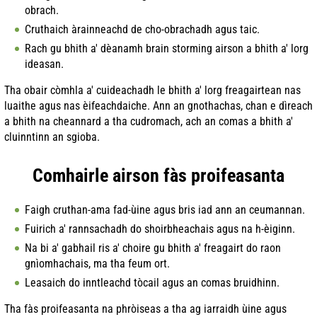
obrach.
Cruthaich àrainneachd de cho-obrachadh agus taic.
Rach gu bhith a' dèanamh brain storming airson a bhith a' lorg
ideasan.
Tha obair còmhla a' cuideachadh le bhith a' lorg freagairtean nas
luaithe agus nas èifeachdaiche. Ann an gnothachas, chan e dìreach
a bhith na cheannard a tha cudromach, ach an comas a bhith a'
cluinntinn an sgioba.
Comhairle airson fàs proifeasanta
Faigh cruthan-ama fad-ùine agus bris iad ann an ceumannan.
Fuirich a' rannsachadh do shoirbheachais agus na h-èiginn.
Na bi a' gabhail ris a' choire gu bhith a' freagairt do raon
gnìomhachais, ma tha feum ort.
Leasaich do inntleachd tòcail agus an comas bruidhinn.
Tha fàs proifeasanta na phròiseas a tha ag iarraidh ùine agus