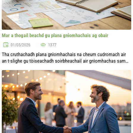
Mar a thogail beachd gu plana gnìomhachais ag obair
01/05/2026
1377
Tha cruthachadh plana gnìomhachais na cheum cudromach air
an t-slighe gu tòiseachadh soirbheachail air gnìomhachas sam
bith. Tha plana gnìomhachais a tha air a dhìon gu ceart a’
cuideachadh le bhith a...