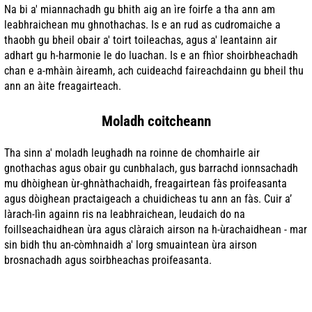
Na bi a' miannachadh gu bhith aig an ìre foirfe a tha ann am
leabhraichean mu ghnothachas. Is e an rud as cudromaiche a
thaobh gu bheil obair a' toirt toileachas, agus a' leantainn air
adhart gu h-harmonie le do luachan. Is e an fhìor shoirbheachadh
chan e a-mhàin àireamh, ach cuideachd faireachdainn gu bheil thu
ann an àite freagairteach.
Moladh coitcheann
Tha sinn a' moladh leughadh na roinne de chomhairle air
gnothachas agus obair gu cunbhalach, gus barrachd ionnsachadh
mu dhòighean ùr-ghnàthachaidh, freagairtean fàs proifeasanta
agus dòighean practaigeach a chuidicheas tu ann an fàs. Cuir a’
làrach-lìn againn ris na leabhraichean, leudaich do na
foillseachaidhean ùra agus clàraich airson na h-ùrachaidhean - mar
sin bidh thu an-còmhnaidh a' lorg smuaintean ùra airson
brosnachadh agus soirbheachas proifeasanta.