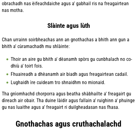
obrachadh nas èifeachdaiche agus a' gabhail ris na freagairtean
nas motha.
Slàinte agus lùth
Chan urrainn soirbheachas ann an gnothachas a bhith ann gun a
bhith a' cùramachadh mu shlàinte:
Thoir an aire gu bhith a' dèanamh spòrs gu cunbhalach no co-
dhiù a' toirt fois.
Fhuaireadh a dhèanamh air biadh agus freagairtean cadail.
Lughaidh ìre cuideam tro shnaidhm no mionaid.
Tha gnìomhachd chorporra agus beatha shàbhailte a' freagairt gu
dìreach air obair. Tha duine làidir agus fallain a' ruighinn a' phuinge
gu nas luaithe agus a' freagairt ri duilgheadasan nas fhasa.
Gnothachas agus cruthachalachd