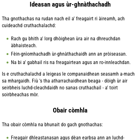
Ideasan agus ùr-ghnàthachadh
Tha gnothachas na rudan nach eil a' freagairt ri àireamh, ach
cuideachd cruthachalachd:
Rach gu bhith a' lorg dhòighean ùra air na dhreuchdan
àbhaisteach.
Fèin-gnìomhachadh ùr-ghnàthachaidh ann an pròiseasan.
Na bi a' gabhail ris na freagairtean agus an ro-innleachdan.
Is e cruthachalachd a leigeas le companaidhean seasamh a-mach
sa mhargaidh. Fiù 's tha atharrachaidhean beaga - dòigh ùr air
seirbheis luchd-cleachdaidh no sanas cruthachail - a' toirt
soirbheachas mòr.
Obair còmhla
Tha obair còmhla na bhunait do gach gnothachas:
Freagair dhleastanasan agus dèan earbsa ann an luchd-