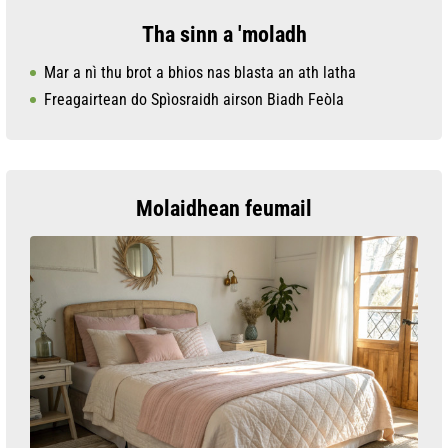
Tha sinn a 'moladh
Mar a nì thu brot a bhios nas blasta an ath latha
Freagairtean do Spìosraidh airson Biadh Feòla
Molaidhean feumail