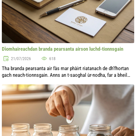
Dìomhaireachdan branda pearsanta airson luchd-tionnsgain
21/07/2026
618
Tha branda pearsanta air fàs mar phàirt riatanach de dh’fhortan
gach neach-tionnsgain. Anns an t-saoghal ùr-nodha, far a bheil
farpais a’ fàs gach latha, tha cruthachadh ìomhaigh agus cliù
sònraichte ...