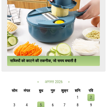
सब्जियों को काटने की तकनीक, जो समय बचाती है
«
अगस्त 2026
»
सोम
मंगल
बुध
गुरु
शुक्र
शनि
रवि
1
2
3
4
5
6
7
8
9