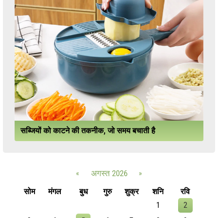
सब्जियों को काटने की तकनीक, जो समय बचाती है
«
अगस्त 2026
»
सोम
मंगल
बुध
गुरु
शुक्र
शनि
रवि
1
2