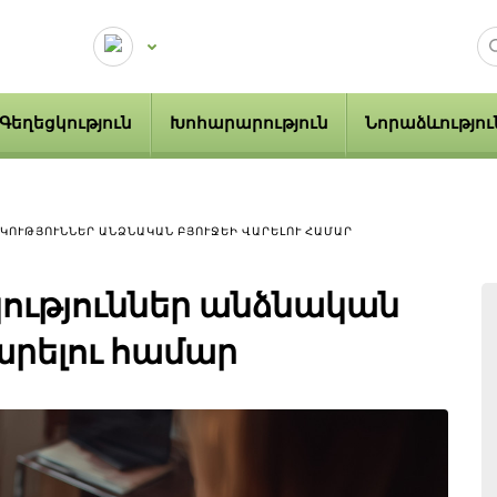
Գեղեցկություն
Խոհարարություն
Նորաձևությու
ԿՈՒԹՅՈՒՆՆԵՐ ԱՆՁՆԱԿԱՆ ԲՅՈՒՋԵԻ ՎԱՐԵԼՈՒ ՀԱՄԱՐ
ություններ անձնական
վարելու համար