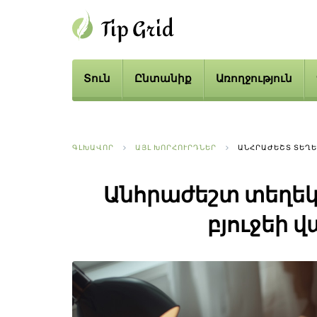
Տուն
Ընտանիք
Առողջություն
ԳԼԽԱՎՈՐ
ԱՅԼ ԽՈՐՀՈՒՐԴՆԵՐ
ԱՆՀՐԱԺԵՇՏ ՏԵՂԵ
Անհրաժեշտ տեղեկ
բյուջեի 