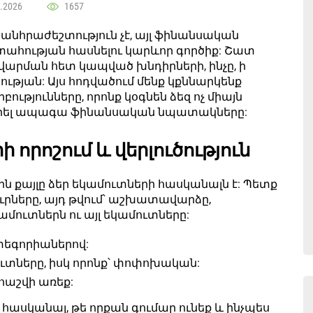
.2026
1657
անհրաժեշտություն չէ, այլ ֆինանսական
տահության հասնելու կարևոր գործիք: Շատ
արման հետ կապված խնդիրների, ինչը, ի
ության: Այս հոդվածում մենք կքննարկենք
ությունները, որոնք կօգնեն ձեզ ոչ միայն
վորել ապագա ֆինանսական նպատակները:
որոշում և վերլուծություն
ին քայլը ձեր եկամուտների հասկանալն է: Պետք
ուրները, այդ թվում՝ աշխատավարձը,
ամուտներն ու այլ եկամուտները:
տեգորիաներով:
ուտները, իսկ որոնք՝ փոփոխական:
հաշվի առեք:
զ հասկանալ, թե որքան գումար ունեք և ինչպես