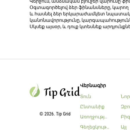
Վերջում, անձնական բյուջեի վարումը 
Օգտագործելով ձեր ֆինանսները, կարող
և հասնել ձեր երկարաժամկետ նպատակնե
կանոնավորությունը, կարգապահությունն
Սկսեք այսօր, և դուք կտեսնեք արդյունքն
Վերնագիր
Տուն
Նոր
Ընտանիք
Զբո
© 2026. Tip Grid
Առողջություն
Բիզ
Գեղեցկություն
Այլ