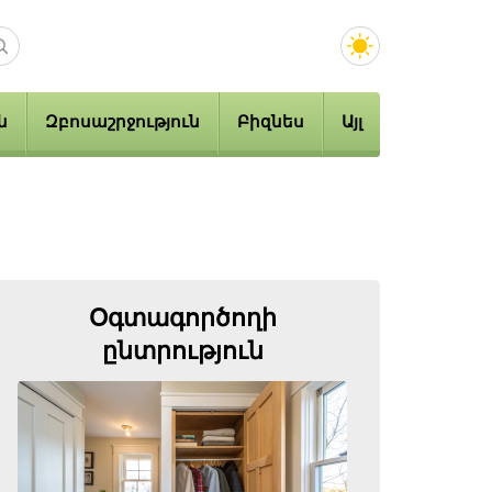
ն
Զբոսաշրջություն
Բիզնես
Այլ
Օգտագործողի
ընտրություն