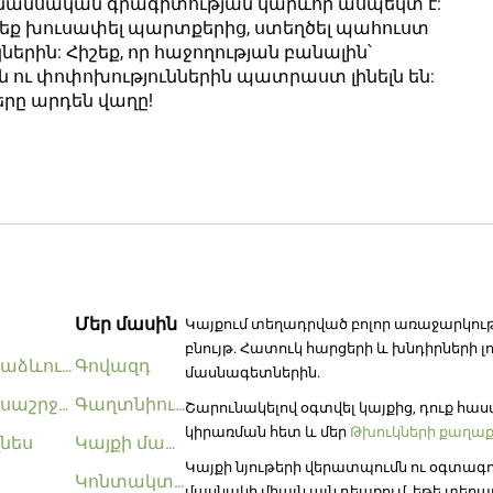
ֆինանսական գրագիտության կարևոր ասպեկտ է:
 եք խուսափել պարտքերից, ստեղծել պահուստ
րին: Հիշեք, որ հաջողության բանալին՝
 ու փոփոխություններին պատրաստ լինելն են:
երը արդեն վաղը!
Մեր մասին
Կայքում տեղադրված բոլոր առաջարկու
բնույթ. Հատուկ հարցերի և խնդիրների լ
աձևություն
Գովազդ
մասնագետներին.
սաշրջություն
Գաղտնիության քաղաքականություն
Շարունակելով օգտվել կայքից, դուք հաս
կիրառման հետ և մեր
Թխուկների քաղաք
նես
Կայքի մասին
Կայքի նյութերի վերատպումն ու օգտագո
Կոնտակտներ
մասնակի միայն այն դեպքում, եթե տեղ