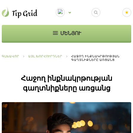
ՄԵՆՅՈՒ
ԳԼԽԱՎՈՐ
ԱՅԼ ԽՈՐՀՈՒՐԴՆԵՐ
ՀԱՋՈՂ ԻՆՔՆԱԿՐԹՈՒԹՅԱՆ
ԳԱՂՏՆԻՔՆԵՐԸ ԱՌՑԱՆՑ
Հաջող ինքնակրթության
գաղտնիքները առցանց