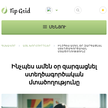
ՄԵՆՅՈՒ
ԳԼԽԱՎՈՐ
ԱՅԼ ԽՈՐՀՈՒՐԴՆԵՐ
ԻՆՉՊԵՍ ԱՄԵՆ ՕՐ ԶԱՐԳԱՑՆԵԼ
ՍՏԵՂԾԱԳՈՐԾԱԿԱՆ
ՄՏԱԾՈՂՈՒԹՅՈՒՆԸ
Ինչպես ամեն օր զարգացնել
ստեղծագործական
մտածողությունը