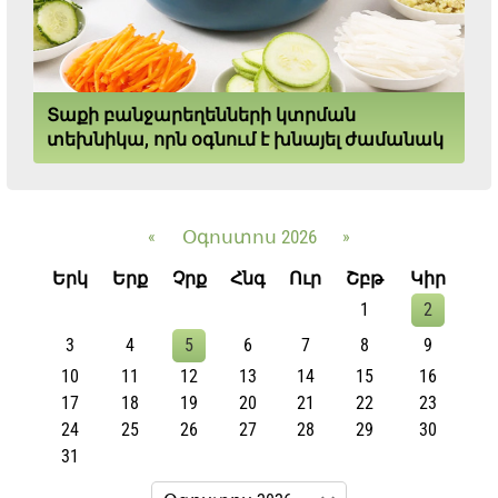
Տաքի բանջարեղենների կտրման
տեխնիկա, որն օգնում է խնայել ժամանակ
«
Օգոստոս 2026
»
Երկ
Երք
Չրք
Հնգ
Ուր
Շբթ
Կիր
1
2
3
4
5
6
7
8
9
10
11
12
13
14
15
16
17
18
19
20
21
22
23
24
25
26
27
28
29
30
31