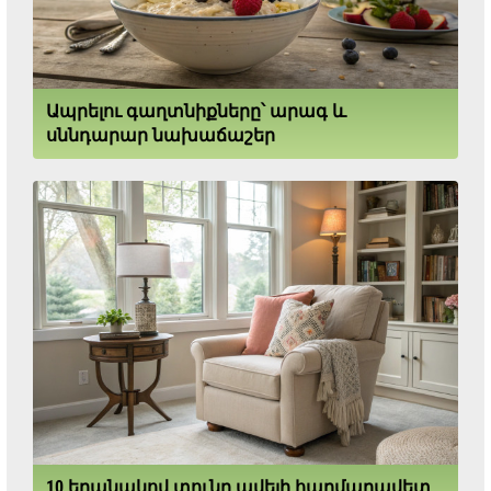
Ապրելու գաղտնիքները՝ արագ և
սննդարար նախաճաշեր
10 եղանակով տունը ավելի հարմարավետ