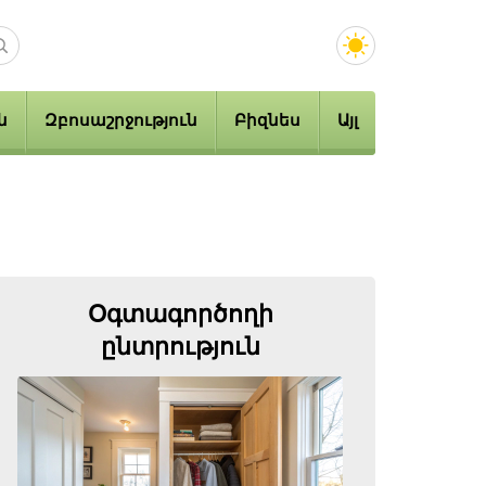
ն
Զբոսաշրջություն
Բիզնես
Այլ
Օգտագործողի
ընտրություն