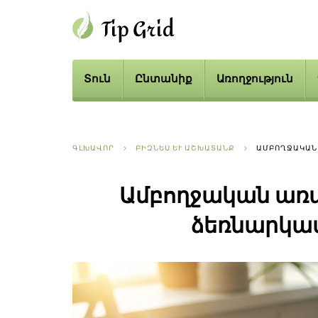
Տուն
Ընտանիք
Առողջություն
ԳԼԽԱՎՈՐ
ԲԻԶՆԵՍ ԵՒ ԱՇԽԱՏԱՆՔ
ԱՄԲՈՂՋԱԿԱՆ
Ամբողջական առ
ձեռնարկա