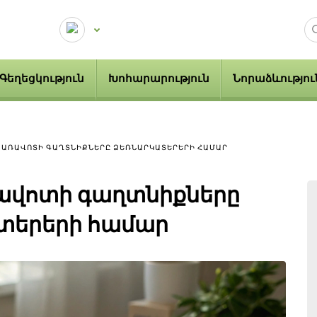
Գեղեցկություն
Խոհարարություն
Նորաձևությու
 ԱՌԱՎՈՏԻ ԳԱՂՏՆԻՔՆԵՐԸ ՁԵՌՆԱՐԿԱՏԵՐԵՐԻ ՀԱՄԱՐ
ավոտի գաղտնիքները
տերերի համար