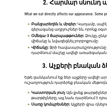
2. Հարմար սնունդ
What we eat directly affects our appearance. Some p
Բանջարեղեն և մրգեր:
Կաղամբ, սպի
գերազանց աղբյուրներ են, որոնք օգ
Օմեգա-3 ճարպաթթուներ:
Ձուկը, ընկ
վիճակը և նվազեցնել բորբոքումը:
Վիճակը:
Ջրի հավասարակշռությունը 
դարձնում մաշկը ավելի առաձգական
3. Աչքերի բնական 
Եթե ցանկանում եք ձեր աչքերը ավելի 
ուշադրություն դարձրեք բնական մեթոդն
Կաստորյան յուղ:
Այն քսեք թարթիչներ
թարթիչները, այլ նաև դարձնում է դր
Սառը կոմպրեսներ:
Աչքերի վրա դնելո