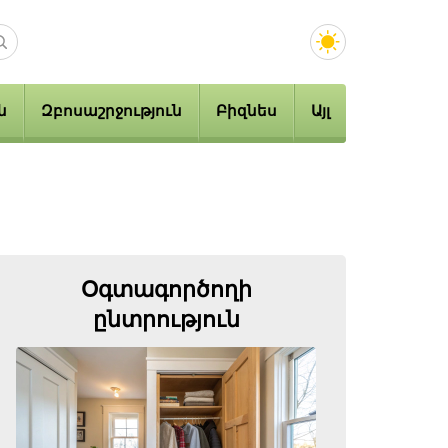
ն
Զբոսաշրջություն
Բիզնես
Այլ
Օգտագործողի
ընտրություն