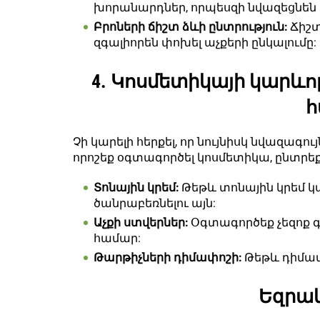
խորանարդներ, որպեսզի նվազեցնեն 
Բրոների ճիշտ ձևի ընտրություն:
Ճիշտ
զգալիորեն փոխել աչքերի ընկալումը:
4. Կոսմետիկայի կարևո
հ
Չի կարելի հերքել, որ նույնիսկ նվազագու
որոշեք օգտագործել կոսմետիկա, ընտրե
Տոնային կրեմ:
Թեթև տոնային կրեմ կա
ծանրաբեռնելու այն:
Աչքի ստվերներ:
Օգտագործեք չեզոք գո
համար:
Թարթիչների դիմափոշի:
Թեթև դիմափո
Եզրակ