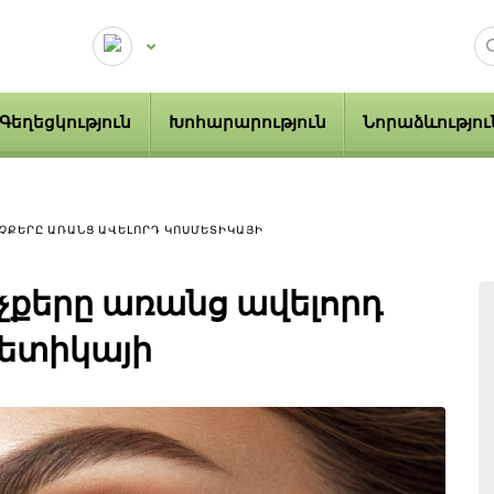
Գեղեցկություն
Խոհարարություն
Նորաձևությու
ԱՉՔԵՐԸ ԱՌԱՆՑ ԱՎԵԼՈՐԴ ԿՈՍՄԵՏԻԿԱՅԻ
աչքերը առանց ավելորդ
ետիկայի