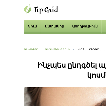
Տուն
Ընտանիք
Առողջություն
ԳԼԽԱՎՈՐ
ԳԵՂԵՑԿՈՒԹՅՈՒՆ
ԻՆՉՊԵՍ ԸՆԴԳԾԵԼ 
Ինչպես ընդգծել 
կոսմ