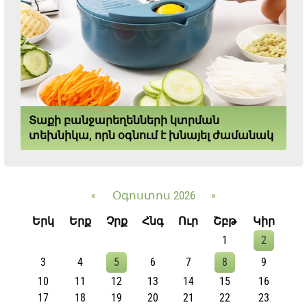
Տաքի բանջարեղենների կտրման
տեխնիկա, որն օգնում է խնայել ժամանակ
«
Օգոստոս 2026
»
Երկ
Երք
Չրք
Հնգ
Ուր
Շբթ
Կիր
1
2
3
4
5
6
7
8
9
10
11
12
13
14
15
16
17
18
19
20
21
22
23