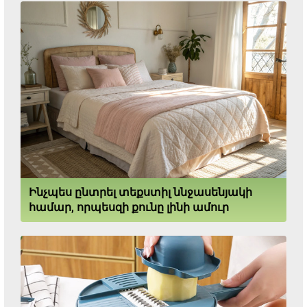
Ինչպես ընտրել տեքստիլ ննջասենյակի
համար, որպեսզի քունը լինի ամուր