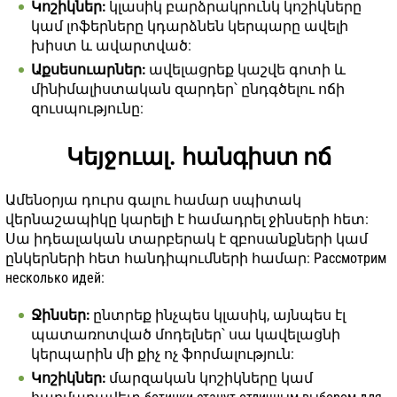
Կոշիկներ:
կլասիկ բարձրակրունկ կոշիկները
կամ լոֆերները կդարձնեն կերպարը ավելի
խիստ և ավարտված:
Աքսեսուարներ:
ավելացրեք կաշվե գոտի և
մինիմալիստական զարդեր՝ ընդգծելու ոճի
զուսպությունը:
Կեյջուալ. հանգիստ ոճ
Ամենօրյա դուրս գալու համար սպիտակ
վերնաշապիկը կարելի է համադրել ջինսերի հետ:
Սա իդեալական տարբերակ է զբոսանքների կամ
ընկերների հետ հանդիպումների համար: Рассмотрим
несколько идей:
Ջինսեր:
ընտրեք ինչպես կլասիկ, այնպես էլ
պատառոտված մոդելներ՝ սա կավելացնի
կերպարին մի քիչ ոչ ֆորմալություն:
Կոշիկներ:
մարզական կոշիկները կամ