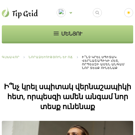
ՄԵՆՅՈՒ
ԳԼԽԱՎՈՐ
ՆՈՐԱՁԵՒՈՒԹՅՈՒՆ ԵՒ ՈՃ
Ի՞ՆՉ ԿՐԵԼ ՍՊԻՏԱԿ
ՎԵՐՆԱՇԱՊԻԿԻ ՀԵՏ,
ՈՐՊԵՍԶԻ ԱՄԵՆ ԱՆԳԱՄ
ՆՈՐ ՏԵՍՔ ՈՒՆԵՆԱՔ
Ի՞նչ կրել սպիտակ վերնաշապիկի
հետ, որպեսզի ամեն անգամ նոր
տեսք ունենաք