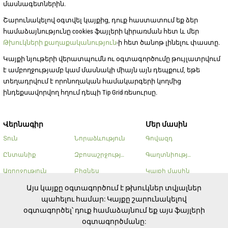
մասնագետներին.
Շարունակելով օգտվել կայքից, դուք հաստատում եք ձեր
համաձայնությունը cookies ֆայլերի կիրառման հետ և մեր
Թխուկների քաղաքականություն
-ի հետ ծանոթ լինելու փաստը.
Կայքի նյութերի վերատպումն ու օգտագործումը թույլատրվում
է ամբողջությամբ կամ մասնակի միայն այն դեպքում, եթե
տեղադրվում է որոնողական համակարգերի կողմից
ինդեքսավորվող հղում դեպի Tip Grid ռեսուրսը.
Վերնագիր
Մեր մասին
Տուն
Նորաձևություն
Գովազդ
Ընտանիք
Զբոսաշրջություն
Գաղտնիության քաղաքա
Առողջություն
Բիզնես
Կայքի մասին
Գեղեցկություն
Այլ
Կոնտակտներ
Այս կայքը օգտագործում է թխուկներ տվյալներ
պահելու համար: Կայքը շարունակելով
Խոհարարություն
օգտագործել՝ դուք համաձայնում եք այս ֆայլերի
օգտագործմանը: