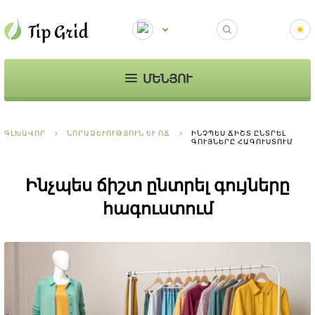
ՄԵՆՅՈՒ
ԳԼԽԱՎՈՐ
ՆՈՐԱՁԵՒՈՒԹՅՈՒՆ ԵՒ ՈՃ
ԻՆՉՊԵՍ ՃԻՇՏ ԸՆՏՐԵԼ
ԳՈՒՅՆԵՐԸ ՀԱԳՈՒՍՏՈՒՄ
Ինչպես ճիշտ ընտրել գույները
հագուստում