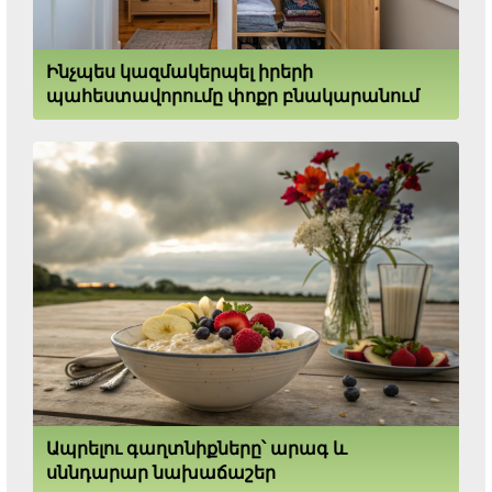
Ինչպես կազմակերպել իրերի
պահեստավորումը փոքր բնակարանում
Ապրելու գաղտնիքները՝ արագ և
սննդարար նախաճաշեր