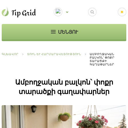
ՄԵՆՅՈՒ
ԳԼԽԱՎՈՐ
ՏՈՒՆ ԵՒ ՀԱՐՄԱՐԱՎԵՏՈՒԹՅՈՒՆ
ԱՄԲՈՂՋԱԿԱՆ
ԲԱԼԿՈՆ՝ ՓՈՔՐ
ՏԱՐԱԾՔԻ
ԳԱՂԱՓԱՐՆԵՐ
Ամբողջական բալկոն՝ փոքր
տարածքի գաղափարներ