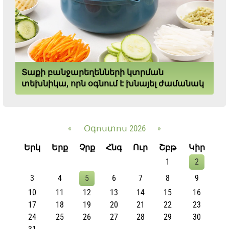
Տաքի բանջարեղենների կտրման
տեխնիկա, որն օգնում է խնայել ժամանակ
«
Օգոստոս 2026
»
Երկ
Երք
Չրք
Հնգ
Ուր
Շբթ
Կիր
1
2
3
4
5
6
7
8
9
10
11
12
13
14
15
16
17
18
19
20
21
22
23
24
25
26
27
28
29
30