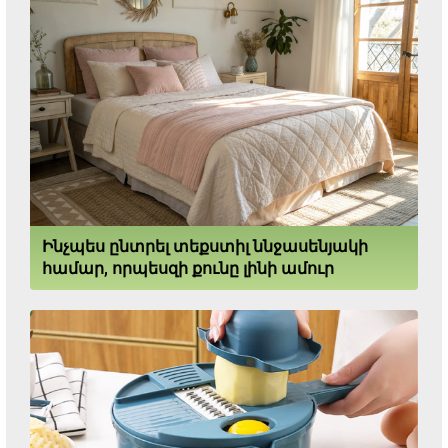
Ինչպես ընտրել տեքստիլ ննջասենյակի
համար, որպեսզի քունը լինի ամուր