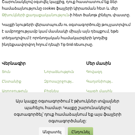
Շարունակելով օգտվել կայքից, դուք հաստատում եք ձեր
համաձայնությունը cookies ֆայլերի կիրառման հետ և մեր
Թխուկների քաղաքականություն
-ի հետ ծանոթ լինելու փաստը.
Կայքի նյութերի վերատպումն ու օգտագործումը թույլատրվում
է ամբողջությամբ կամ մասնակի միայն այն դեպքում, եթե
տեղադրվում է որոնողական համակարգերի կողմից
ինդեքսավորվող հղում դեպի Tip Grid ռեսուրսը.
Վերնագիր
Մեր մասին
Տուն
Նորաձևություն
Գովազդ
Ընտանիք
Զբոսաշրջություն
Գաղտնիության քաղաքա
Առողջություն
Բիզնես
Կայքի մասին
Գեղեցկություն
Այլ
Կոնտակտներ
Այս կայքը օգտագործում է թխուկներ տվյալներ
պահելու համար: Կայքը շարունակելով
Խոհարարություն
օգտագործել՝ դուք համաձայնում եք այս ֆայլերի
օգտագործմանը:
Անջատել
Ընդունել