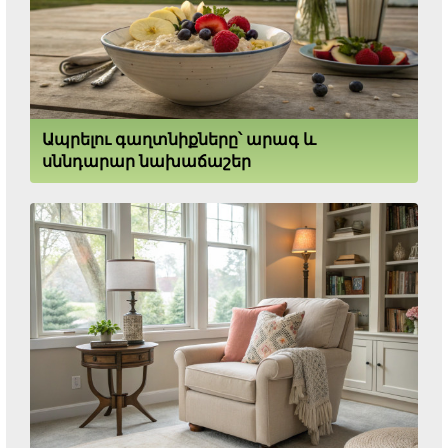
Ապրելու գաղտնիքները՝ արագ և
սննդարար նախաճաշեր