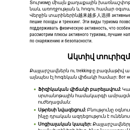
Տուրизмը միայն քաղաքային խառնաշփոթի
նաև առողջության և հոգու համար օգտա
Վերջին տարիներին越来越多人选择 активные формы
пешие походы и треккинг. Эти виды туризма позв
поддерживать физическую активность, что особен
рассмотрим плюсы активного туризма, лучшие нап
по снаряжению и безопасности.
Ակտիվ տուրիզմ
Քայլարշավներն ու trekking-ը բազմաթիվ 
այնպես էլ հոգեկան վիճակի համար: Вот нек
Ֆիզիկական վիճակի բարելավում:
Կա
սրտանոթային համակարգի ամրացման
ուժեղացման:
Սթրեսի նվազեցում:
Բնությունը օգնու
ինչը դրական ազդեցություն է ունենո
Սոցիալական կապեր:
Քայլարշավներ