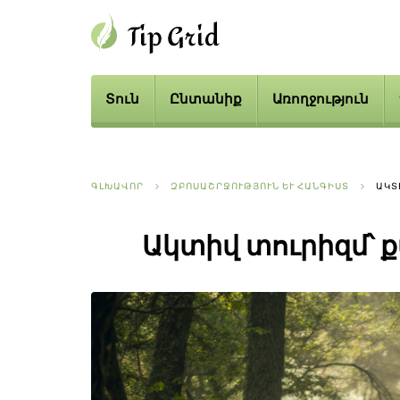
Տուն
Ընտանիք
Առողջություն
ԳԼԽԱՎՈՐ
ԶԲՈՍԱՇՐՋՈՒԹՅՈՒՆ ԵՒ ՀԱՆԳԻՍՏ
ԱԿՏ
Ակտիվ տուրիզմ՝ քա