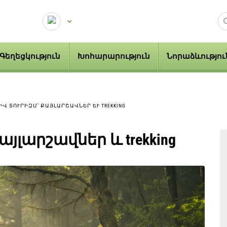
Գեղեցկություն
Խոհարարություն
Նորաձևությու
ԻՎ ՏՈՒՐԻԶՄ՝ ՔԱՅԼԱՐՇԱՎՆԵՐ ԵՒ TREKKING
յլարշավներ և trekking