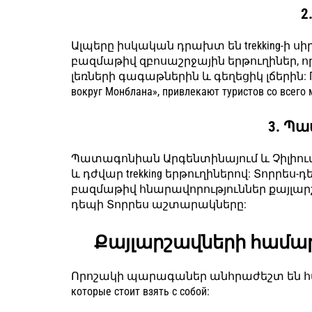
2
Ալպերը իսկական դրախտ են trekking-ի ս
բազմաթիվ զբոսաշրջային երթուղիներ, 
լեռների գագաթներին և գեղեցիկ լճերին: Попу
вокруг Монблана», привлекают туристов со всего 
3. Պ
Պատագոնիան Արգենտինայում և Չիլիում
և դժվար trekking երթուղիներով: Տորրես
բազմաթիվ հնարավորություններ քայլարշ
դեպի Տորրես աշտարակները:
Քայլարշավների համ
Որոշակի պարագաներ անհրաժեշտ են հաջո
которые стоит взять с собой: