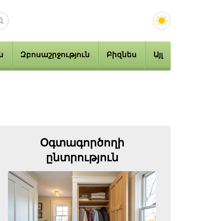
ն
Զբոսաշրջություն
Բիզնես
Այլ
Օգտագործողի
ընտրություն