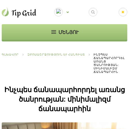
ՄԵՆՅՈՒ
ԳԼԽԱՎՈՐ
ԶԲՈՍԱՇՐՋՈՒԹՅՈՒՆ ԵՒ ՀԱՆԳԻՍՏ
ԻՆՉՊԵՍ
ՃԱՆԱՊԱՐՀՈՐԴԵԼ
ԱՌԱՆՑ
ԾԱՆՐՈՒԹՅԱՆ:
ՄԻՆԻՄԱԼԻԶՄ
ՃԱՆԱՊԱՐՀԻՆ
Ինչպես ճանապարհորդել առանց
ծանրության: մինիմալիզմ
ճանապարհին