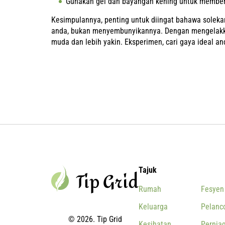
Gunakan gel dan bayangan kening untuk member
Kesimpulannya, penting untuk diingat bahawa soleka
anda, bukan menyembunyikannya. Dengan mengelakkan
muda dan lebih yakin. Eksperimen, cari gaya ideal a
Tajuk
Rumah
Fesyen
Keluarga
Pelanc
© 2026. Tip Grid
Kesihatan
Pernia