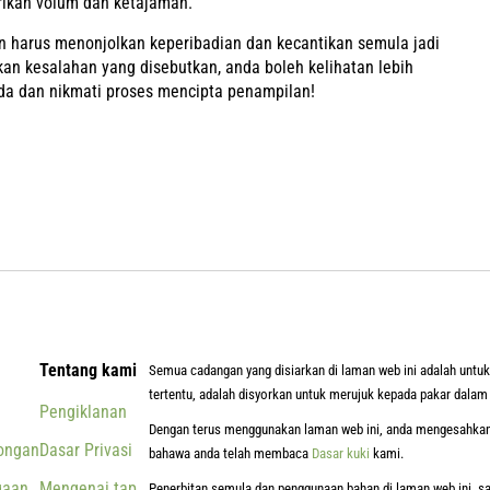
ikan volum dan ketajaman.
n harus menonjolkan keperibadian dan kecantikan semula jadi
 kesalahan yang disebutkan, anda boleh kelihatan lebih
nda dan nikmati proses mencipta penampilan!
Tentang kami
Semua cadangan yang disiarkan di laman web ini adalah untu
tertentu, adalah disyorkan untuk merujuk kepada pakar dalam
Pengiklanan
Dengan terus menggunakan laman web ini, anda mengesahkan p
ongan
Dasar Privasi
bahawa anda telah membaca
Dasar kuki
kami.
gaan
Mengenai tapak
Penerbitan semula dan penggunaan bahan di laman web ini, s