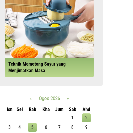
Teknik Memotong Sayur yang
Menjimatkan Masa
«
Ogos 2026
»
Isn
Sel
Rab
Kha
Jum
Sab
Ahd
1
2
3
4
5
6
7
8
9