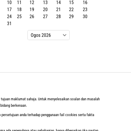
10
11
12
13
14
15
16
17
18
19
20
21
22
23
24
25
26
27
28
29
30
31
k tujuan maklumat sahaja. Untuk menyelesaikan soalan dan masalah
 bidang berkenaan.
ersetujuan anda terhadap penggunaan fail cookies serta fakta
ama ada sepenuhnya atau sebahagian, hanya dibenarkan jika pautan