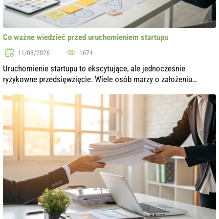
Co ważne wiedzieć przed uruchomieniem startupu
11/03/2026
1674
Uruchomienie startupu to ekscytujące, ale jednocześnie
ryzykowne przedsięwzięcie. Wiele osób marzy o założeniu
własnego biznesu, ale nie wszyscy zdają sobie sprawę, że aby
osiągnąć sukces, należy wzią...