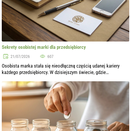
Sekrety osobistej marki dla przedsiębiorcy
21/07/2026
607
Osobista marka stała się nieodłączną częścią udanej kariery
każdego przedsiębiorcy. W dzisiejszym świecie, gdzie
konkurencja rośnie z każdym dniem, stworzenie unikalnego
wizerunku i reputacji jest waż...