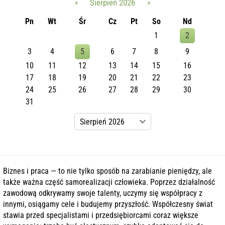
«
Sierpień 2026
»
Pn
Wt
Śr
Cz
Pt
So
Nd
1
2
3
4
5
6
7
8
9
10
11
12
13
14
15
16
17
18
19
20
21
22
23
24
25
26
27
28
29
30
31
Biznes i praca — to nie tylko sposób na zarabianie pieniędzy, ale
także ważna część samorealizacji człowieka. Poprzez działalność
zawodową odkrywamy swoje talenty, uczymy się współpracy z
innymi, osiągamy cele i budujemy przyszłość. Współczesny świat
stawia przed specjalistami i przedsiębiorcami coraz większe