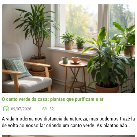
desagradável que muitas vezes acompanha esse processo. No
entanto, existem métodos eficazes que..
O canto verde da casa: plantas que purificam o ar
09/07/2026
821
A vida moderna nos distancia da natureza, mas podemos trazê-la
de volta ao nosso lar criando um canto verde. As plantas não
apenas embelezam nosso espaço, mas também são capazes de