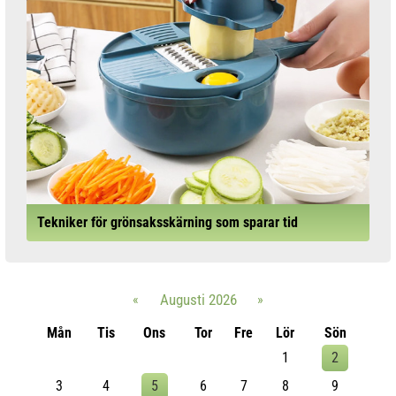
Tekniker för grönsaksskärning som sparar tid
«
Augusti 2026
»
Mån
Tis
Ons
Tor
Fre
Lör
Sön
1
2
3
4
5
6
7
8
9