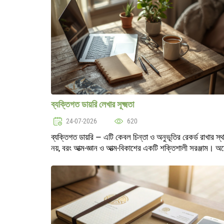
ব্যক্তিগত ডায়রি লেখার সূক্ষ্মতা
24-07-2026
620
ব্যক্তিগত ডায়রি — এটি কেবল চিন্তা ও অনুভূতির রেকর্ড রাখার স্থ
নয়, বরং আত্ম-জ্ঞান ও আত্ম-বিকাশের একটি শক্তিশালী সরঞ্জাম। অ
মানুষ তাদের অনুভূতিগুলি বোঝার, গুরুত্বপূর্ণ ঘটনাগুলি নথিভুক্ত ক
বা স..