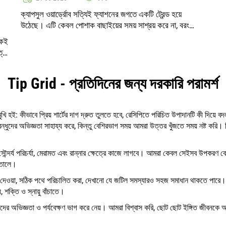
ক্যাপসুল ওয়ার্ড্রোব সত্যিই ফ্যাশনের জগতে একটি ট্রেন্ড হয়ে
উঠেছে। এটি কেবল পোশাক বাছাইয়ের সময় সাশ্রয় করে না, বরং
স্টাইলিশ এবং সঙ্গতিপূর্ণ একটি চিত্র গঠন করতে সহায়তা করে।
একই
ক্যাপসুল ওয়ার্ড্রোবের মূ..
ত্ন
Tip Grid - প্রতিদিনের জন্য দরকারি পরামর্শ
: কীভাবে প্রিয় শার্টের দাগ দ্রুত তুলতে হবে, রেসিপিতে পরিচিত উপাদানটি কী দিয়ে বদল
বন্ধুদের অভিজ্ঞতা সাহায্য করে, কিন্তু বেশিরভাগ সময় আমরা উত্তর খুঁজতে সময় নষ্ট কর
সৌন্দর্য পরিচর্যা, মেরামত এবং রান্নার ক্ষেত্রে কাজে লাগবে। আমরা কেবল সেইসব উপকরণ বেছ
 তোলে।
গিত দেওয়া, সঠিক পথে পরিচালিত করা, দেখানো যে জটিল সমস্যারও সহজ সমাধান থাকতে পারে
 শক্তি ও স্নায়ু বাঁচাতে।
তাদের অভিজ্ঞতা ও পর্যবেক্ষণ ভাগ করে নেয়। আমরা বিশ্বাস করি, ছোট ছোট ইঙ্গিত জীবনক