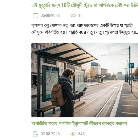
এই মুহূর্তের জন্য 10টি মৌসুমী ট্রেন্ড যা আপনাকে চেষ্টা করা উচ
05-08-2026
13
ফ্যাশন শুধু পোশাক নয়, বরং আত্মপ্রকাশের একটি উপায় যা প্রতি
মৌসুমে পরিবর্তিত হয়। প্রতি বছর নতুন নতুন প্রবণতা উদ্ভূত হয়,
সাংস্কৃতিক ঘটনাবলী, ইতিহাস এবং এমনকি প্রকৃতি দ্বারা
অনুপ্রাণিত। এই মৌসুমে কিছু..
অপরিচিত শহরে পাবলিক ট্রান্সপোর্ট কীভাবে ব্যবহার করবেন
02-08-2026
345