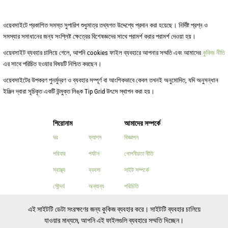
ওয়েবসাইটে প্রকাশিত সমস্ত সুপারিশ শুধুমাত্র তথ্যগত উদ্দেশ্যে প্রদান করা হয়েছে। নির্দিষ্ট প্রশ্ন ও
সমস্যার সমাধানের জন্য সংশ্লিষ্ট ক্ষেত্রের বিশেষজ্ঞদের সাথে পরামর্শ করার পরামর্শ দেওয়া হয়।
ওয়েবসাইট ব্যবহার চালিয়ে গেলে, আপনি cookies ফাইল ব্যবহারে আপনার সম্মতি এবং আমাদের
কুকিজ নীতি
এর সাথে পরিচিত হওয়ার বিষয়টি নিশ্চিত করছেন।
ওয়েবসাইটের উপকরণ পুনর্মুদ্রণ ও ব্যবহার সম্পূর্ণ বা আংশিকভাবে কেবল তখনই অনুমোদিত, যদি অনুসন্ধান
ইঞ্জিন দ্বারা সূচিকৃত একটি উন্মুক্ত লিঙ্ক Tip Grid উৎসে স্থাপন করা হয়।
শিরোনাম
আমাদের সম্পর্কে
ঘর
ফ্যাশন
বিজ্ঞাপন
পরিবার
পর্যটন
গোপনীয়তা নীতি
স্বাস্থ্য
ব্যবসা
সাইট সম্পর্কে
সৌন্দর্য
অন্যান্য
পরিচিতি
রান্না
এই সাইটটি ডেটা সংরক্ষণের জন্য কুকিজ ব্যবহার করে। সাইটটি ব্যবহার চালিয়ে
যাওয়ার মাধ্যমে, আপনি এই ফাইলগুলি ব্যবহারে সম্মতি দিচ্ছেন।