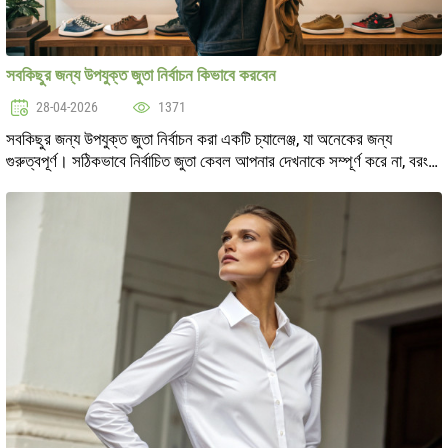
সবকিছুর জন্য উপযুক্ত জুতা নির্বাচন কিভাবে করবেন
28-04-2026
1371
সবকিছুর জন্য উপযুক্ত জুতা নির্বাচন করা একটি চ্যালেঞ্জ, যা অনেকের জন্য
গুরুত্বপূর্ণ। সঠিকভাবে নির্বাচিত জুতা কেবল আপনার দেখনাকে সম্পূর্ণ করে না, বরং
দৈনন্দিন জীবনে স্বাচ্ছন্দ্যও প্রদান করে। এই নিবন্ধে,...