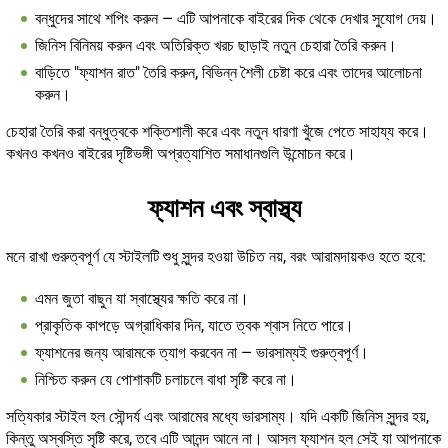
বন্ধুদের সাথে শপিং করুন — এটি আপনাকে বাইরের দিক থেকে দেখার সুযোগ দেয়।
জিনিস বিনিময় করুন এবং অতিরিক্ত খরচ ছাড়াই নতুন চেহারা তৈরি করুন।
বাড়িতে "ফ্যাশন রাত" তৈরি করুন, বিভিন্ন শৈলী চেষ্টা করে এবং তাদের আলোচনা
করুন।
চেহারা তৈরি করা বন্ধুত্বকে শক্তিশালী করে এবং নতুন ধারণা খুঁজে পেতে সাহায্য করে।
কখনও কখনও বাইরের দৃষ্টিভঙ্গী অপ্রত্যাশিত সমাধানগুলি উন্মোচন করে।
ফ্যাশন এবং স্বাস্থ্য
মনে রাখা গুরুত্বপূর্ণ যে স্টাইলটি শুধু সুন্দর হওয়া উচিত নয়, বরং আরামদায়কও হতে হবে:
এমন জুতা বাছুন যা স্বাস্থ্যের ক্ষতি করে না।
প্রাকৃতিক কাপড়ে অগ্রাধিকার দিন, যাতে ত্বক শ্বাস নিতে পারে।
ফ্যাশনের জন্য আরামকে ত্যাগ করবেন না — ভারসাম্যই গুরুত্বপূর্ণ।
নিশ্চিত করুন যে পোশাকটি চলাচলে বাধা সৃষ্টি করে না।
সত্যিকার স্টাইল হল সৌন্দর্য এবং আরামের মধ্যে ভারসাম্য। যদি একটি জিনিস সুন্দর হয়,
কিন্তু অস্বস্তি সৃষ্টি করে, তবে এটি আনন্দ আনে না। আসল ফ্যাশন হল সেই যা আপনাকে