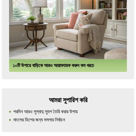
১০টি উপায়ে বাড়িকে আরও আরামদায়ক করুন কম খরচে
আমরা সুপারিশ করি
পরদিন আরও সুস্বাদু স্যুপ তৈরি করার উপায়
মাংসের ডিশের জন্য মসলার নির্বাচন