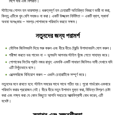
মিশে যায় এবং বিপরীত।
স্টাইলের গোপন হল ভারসাম্য। গুরুত্বপূর্ণ হল চেহারাটি অতিরিক্ত বিবরণে ভারী না করা,
কিন্তু এটিকে খুব বেশি সহজও না করা। একটি উজ্জ্বল নির্দিষ্টতা — একটি ব্যাগ, স্কার্ফ
অথবা অলঙ্কার — সমগ্র পোশাককে পরিবর্তন করতে সক্ষম।
নতুনদের জন্য পরামর্শ
মৌলিক জিনিসগুলি দিয়ে শুরু করুন এবং ধীরে ধীরে ট্রেন্ডি উপাদানগুলি যোগ করুন।
পরীক্ষা করতে ভয় পাবেন না — ভুলগুলি আপনার স্টাইল খুঁজে পেতে সাহায্য করে।
পোশাকের ফিটের প্রতি নজর রাখুন: এমনকি একটি সাধারণ জিনিসও দামী দেখাবে যদি
এটি নিখুঁতভাবে বসে।
এক্সেসরিজে বিনিয়োগ করুন — এগুলি চেহারাটিকে সম্পূর্ণ করে।
নতুনদের মনে রাখতে হবে: স্টাইল সময়ের সাথে সাথে গঠিত হয়। পুরো গার্ডরোব একবারে
পরিবর্তন করার প্রয়োজন নেই। ধীরে ধীরে নতুন উপাদান যুক্ত করা, বিভিন্ন মিশ্রণ চেষ্টা
করা এবং লক্ষ্য করা যে কোন কিছুতে আপনি সবচেয়ে আত্মবিশ্বাসী বোধ করেন, এটি
যথেষ্ট।