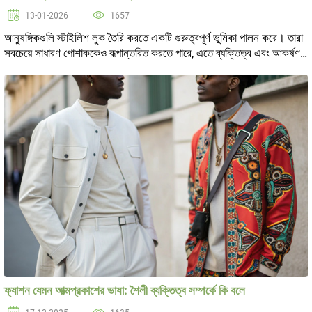
13-01-2026
1657
আনুষঙ্গিকগুলি স্টাইলিশ লুক তৈরি করতে একটি গুরুত্বপূর্ণ ভূমিকা পালন করে। তারা
সবচেয়ে সাধারণ পোশাককেও রূপান্তরিত করতে পারে, এতে ব্যক্তিত্ব এবং আকর্ষণ
যোগ করে। এই প্রবন্ধে আমরা বিভিন্ন ধরনের আনুষঙ্গিক স...
ফ্যাশন যেমন আত্মপ্রকাশের ভাষা: শৈলী ব্যক্তিত্ব সম্পর্কে কি বলে