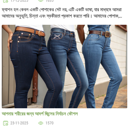
17-12-2025
1635
ফ্যাশন হল কেবল একটি পোশাকের সেট নয়, এটি একটি ভাষা, যার মাধ্যমে আমরা
আমাদের অনুভূতি, চিন্তা এবং স্বকীয়তা প্রকাশ করতে পারি। আমাদের পোশাক,
অ্যাক্সেসরিজ এবং শৈলীর নির্বাচন সম্পর্কে প্রতিটি সিদ্ধান্ত আমাদ...
আপনার শরীরের জন্য আদর্শ জিন্সের নির্বাচন কৌশল
23-11-2025
1570