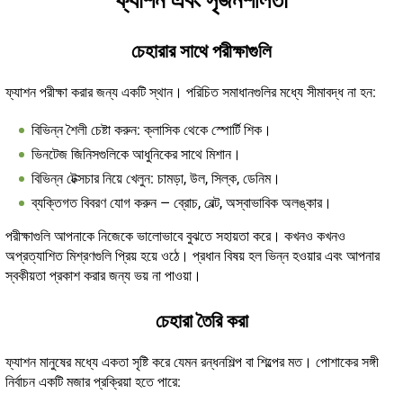
ফ্যাশন এবং সৃজনশীলতা
চেহারার সাথে পরীক্ষাগুলি
ফ্যাশন পরীক্ষা করার জন্য একটি স্থান। পরিচিত সমাধানগুলির মধ্যে সীমাবদ্ধ না হন:
বিভিন্ন শৈলী চেষ্টা করুন: ক্লাসিক থেকে স্পোর্টি শিক।
ভিনটেজ জিনিসগুলিকে আধুনিকের সাথে মিশান।
বিভিন্ন টেক্সচার নিয়ে খেলুন: চামড়া, উল, সিল্ক, ডেনিম।
ব্যক্তিগত বিবরণ যোগ করুন — ব্রোচ, বেল্ট, অস্বাভাবিক অলঙ্কার।
পরীক্ষাগুলি আপনাকে নিজেকে ভালোভাবে বুঝতে সহায়তা করে। কখনও কখনও
অপ্রত্যাশিত মিশ্রণগুলি প্রিয় হয়ে ওঠে। প্রধান বিষয় হল ভিন্ন হওয়ার এবং আপনার
স্বকীয়তা প্রকাশ করার জন্য ভয় না পাওয়া।
চেহারা তৈরি করা
ফ্যাশন মানুষের মধ্যে একতা সৃষ্টি করে যেমন রন্ধনশিল্প বা শিল্পের মত। পোশাকের সঙ্গী
নির্বাচন একটি মজার প্রক্রিয়া হতে পারে: