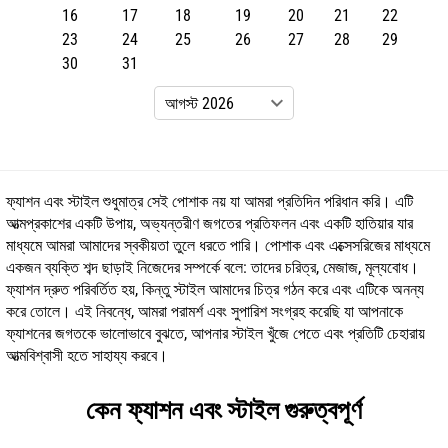
16
17
18
19
20
21
22
23
24
25
26
27
28
29
30
31
ফ্যাশন এবং স্টাইল শুধুমাত্র সেই পোশাক নয় যা আমরা প্রতিদিন পরিধান করি। এটি
আত্মপ্রকাশের একটি উপায়, অভ্যন্তরীণ জগতের প্রতিফলন এবং একটি হাতিয়ার যার
মাধ্যমে আমরা আমাদের স্বকীয়তা তুলে ধরতে পারি। পোশাক এবং এক্সেসরিজের মাধ্যমে
একজন ব্যক্তি শব্দ ছাড়াই নিজেদের সম্পর্কে বলে: তাদের চরিত্র, মেজাজ, মূল্যবোধ।
ফ্যাশন দ্রুত পরিবর্তিত হয়, কিন্তু স্টাইল আমাদের চিত্র গঠন করে এবং এটিকে অনন্য
করে তোলে। এই নিবন্ধে, আমরা পরামর্শ এবং সুপারিশ সংগ্রহ করেছি যা আপনাকে
ফ্যাশনের জগতকে ভালোভাবে বুঝতে, আপনার স্টাইল খুঁজে পেতে এবং প্রতিটি চেহারায়
আত্মবিশ্বাসী হতে সাহায্য করবে।
কেন ফ্যাশন এবং স্টাইল গুরুত্বপূর্ণ