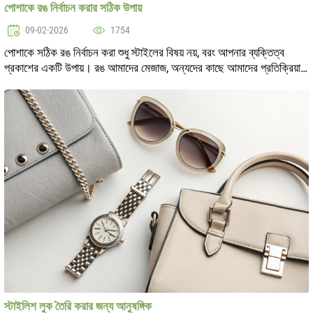
পোশাকে রঙ নির্বাচন করার সঠিক উপায়
09-02-2026
1754
পোশাকে সঠিক রঙ নির্বাচন করা শুধু স্টাইলের বিষয় নয়, বরং আপনার ব্যক্তিত্ব
প্রকাশের একটি উপায়। রঙ আমাদের মেজাজ, অন্যদের কাছে আমাদের প্রতিক্রিয়া
এবং এমনকি আত্মবিশ্বাসকেও প্রভাবিত করতে পারে। এই নিবন্ধে...
স্টাইলিশ লুক তৈরি করার জন্য আনুষঙ্গিক