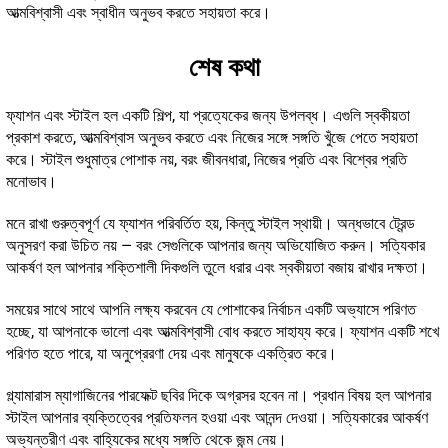
আত্মবিশ্বাসী এবং স্বাধীন অনুভব করতে সহায়তা করে।
শেষ কথা
ফ্যাশন এবং স্টাইল হল একটি শিল্প, যা প্রত্যেকের জন্য উপলব্ধ। এগুলি স্বকীয়তা
প্রকাশ করতে, আত্মবিশ্বাস অনুভব করতে এবং নিজের সঙ্গে সঙ্গতি খুঁজে পেতে সহায়তা
করে। স্টাইল শুধুমাত্র পোশাক নয়, বরং জীবনধারা, নিজের প্রতি এবং বিশ্বের প্রতি
মনোভাব।
মনে রাখা গুরুত্বপূর্ণ যে ফ্যাশন পরিবর্তিত হয়, কিন্তু স্টাইল স্থায়ী। অন্ধভাবে ট্রেন্ড
অনুসরণ করা উচিত নয় — বরং সেগুলিকে আপনার জন্য অভিযোজিত করুন। সত্যিকার
আকর্ষণ হল আপনার শক্তিশালী দিকগুলি তুলে ধরার এবং স্বকীয়তা বজায় রাখার দক্ষতা।
সময়ের সাথে সাথে আপনি লক্ষ্য করবেন যে পোশাকের নির্বাচন একটি অভ্যাসে পরিণত
হচ্ছে, যা আপনাকে ভালো এবং আত্মবিশ্বাসী বোধ করতে সাহায্য করে। ফ্যাশন একটি শখে
পরিণত হতে পারে, যা অনুপ্রেরণা দেয় এবং মানুষকে একত্রিত করে।
গ্ল্যামারাস ম্যাগাজিনের পারফেক্ট ছবির দিকে অগ্রসর হবেন না। প্রধান বিষয় হল আপনার
স্টাইল আপনার ব্যক্তিত্বের প্রতিফলন হওয়া এবং আনন্দ দেওয়া। সত্যিকারের আকর্ষণ
অভ্যন্তরীণ এবং বাহ্যিকের মধ্যে সঙ্গতি থেকে জন্ম নেয়।