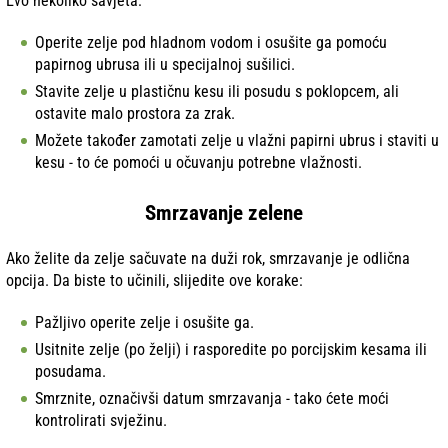
Evo nekoliko savjeta:
Operite zelje pod hladnom vodom i osušite ga pomoću
papirnog ubrusa ili u specijalnoj sušilici.
Stavite zelje u plastičnu kesu ili posudu s poklopcem, ali
ostavite malo prostora za zrak.
Možete također zamotati zelje u vlažni papirni ubrus i staviti u
kesu - to će pomoći u očuvanju potrebne vlažnosti.
Smrzavanje zelene
Ako želite da zelje sačuvate na duži rok, smrzavanje je odlična
opcija. Da biste to učinili, slijedite ove korake:
Pažljivo operite zelje i osušite ga.
Usitnite zelje (po želji) i rasporedite po porcijskim kesama ili
posudama.
Smrznite, označivši datum smrzavanja - tako ćete moći
kontrolirati svježinu.