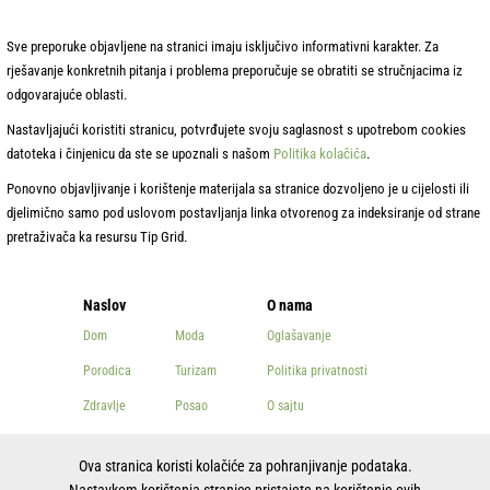
Sve preporuke objavljene na stranici imaju isključivo informativni karakter. Za
rješavanje konkretnih pitanja i problema preporučuje se obratiti se stručnjacima iz
odgovarajuće oblasti.
Nastavljajući koristiti stranicu, potvrđujete svoju saglasnost s upotrebom cookies
datoteka i činjenicu da ste se upoznali s našom
Politika kolačića
.
Ponovno objavljivanje i korištenje materijala sa stranice dozvoljeno je u cijelosti ili
djelimično samo pod uslovom postavljanja linka otvorenog za indeksiranje od strane
pretraživača ka resursu Tip Grid.
Naslov
O nama
Dom
Moda
Oglašavanje
Porodica
Turizam
Politika privatnosti
Zdravlje
Posao
O sajtu
Ljepota
Ostalo
Kontakti
Ova stranica koristi kolačiće za pohranjivanje podataka.
Kuvanje