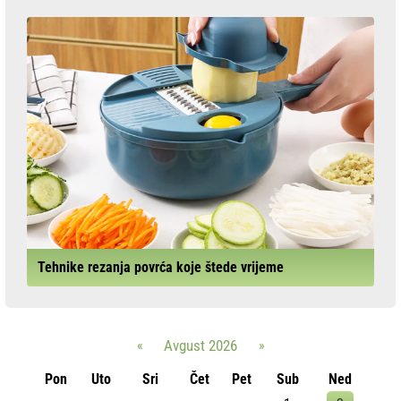
Tehnike rezanja povrća koje štede vrijeme
«
Avgust 2026
»
Pon
Uto
Sri
Čet
Pet
Sub
Ned