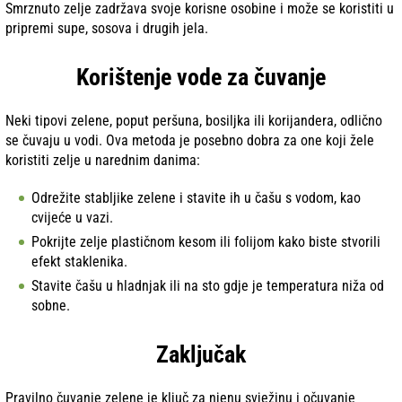
Smrznuto zelje zadržava svoje korisne osobine i može se koristiti u
pripremi supe, sosova i drugih jela.
Korištenje vode za čuvanje
Neki tipovi zelene, poput peršuna, bosiljka ili korijandera, odlično
se čuvaju u vodi. Ova metoda je posebno dobra za one koji žele
koristiti zelje u narednim danima:
Odrežite stabljike zelene i stavite ih u čašu s vodom, kao
cvijeće u vazi.
Pokrijte zelje plastičnom kesom ili folijom kako biste stvorili
efekt staklenika.
Stavite čašu u hladnjak ili na sto gdje je temperatura niža od
sobne.
Zaključak
Pravilno čuvanje zelene je ključ za njenu svježinu i očuvanje