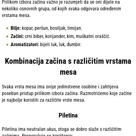
Prilikom izbora začina važno je razumjeti da se oni dijele na
nekoliko osnovnih grupa, od kojih svaka odgovara određenim
vrstama mesa.
Bilje:
kopar, peršun, bosiljak, timijan.
Začini:
crni biber, korijander, kim, muškatni oraščić.
Aromatizatori:
bijeli luk, luk, đumbir.
Kombinacija začina s različitim vrstama
mesa
Svaka vrsta mesa ima svoje jedinstvene osobine i zahtijeva
poseban pristup prilikom izbora začina. Razmotrićemo koje začine
je najbolje koristiti za različite vrste mesa.
Piletina
Piletina ima neutralan ukus, stoga se dobro slaže s različitim
začinima. Preporučuje se korištenje: