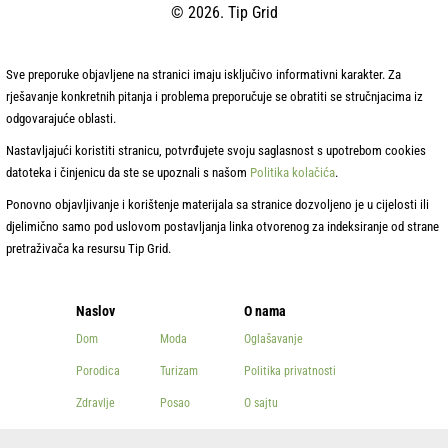
© 2026. Tip Grid
Sve preporuke objavljene na stranici imaju isključivo informativni karakter. Za
rješavanje konkretnih pitanja i problema preporučuje se obratiti se stručnjacima iz
odgovarajuće oblasti.
Nastavljajući koristiti stranicu, potvrđujete svoju saglasnost s upotrebom cookies
datoteka i činjenicu da ste se upoznali s našom
Politika kolačića
.
Ponovno objavljivanje i korištenje materijala sa stranice dozvoljeno je u cijelosti ili
djelimično samo pod uslovom postavljanja linka otvorenog za indeksiranje od strane
pretraživača ka resursu Tip Grid.
Naslov
O nama
Dom
Moda
Oglašavanje
Porodica
Turizam
Politika privatnosti
Zdravlje
Posao
O sajtu
Ljepota
Ostalo
Kontakti