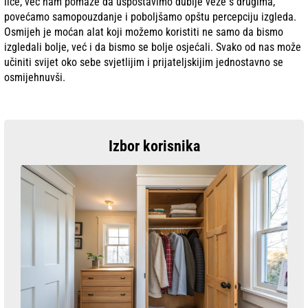
lice, već nam pomaže da uspostavimo dublje veze s drugima,
povećamo samopouzdanje i poboljšamo opštu percepciju izgleda.
Osmijeh je moćan alat koji možemo koristiti ne samo da bismo
izgledali bolje, već i da bismo se bolje osjećali. Svako od nas može
učiniti svijet oko sebe svjetlijim i prijateljskijim jednostavno se
osmijehnuvši.
Izbor korisnika