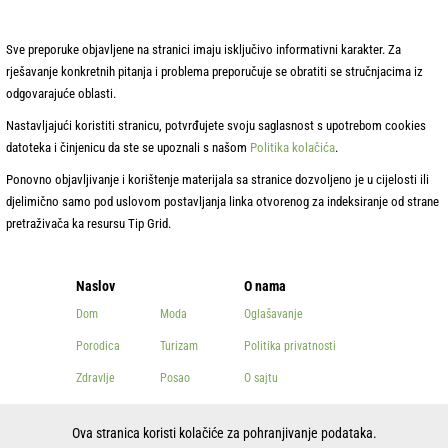
Sve preporuke objavljene na stranici imaju isključivo informativni karakter. Za
rješavanje konkretnih pitanja i problema preporučuje se obratiti se stručnjacima iz
odgovarajuće oblasti.
Nastavljajući koristiti stranicu, potvrđujete svoju saglasnost s upotrebom cookies
datoteka i činjenicu da ste se upoznali s našom
Politika kolačića
.
Ponovno objavljivanje i korištenje materijala sa stranice dozvoljeno je u cijelosti ili
djelimično samo pod uslovom postavljanja linka otvorenog za indeksiranje od strane
pretraživača ka resursu Tip Grid.
Naslov
O nama
Dom
Moda
Oglašavanje
Porodica
Turizam
Politika privatnosti
Zdravlje
Posao
O sajtu
Ljepota
Ostalo
Kontakti
Ova stranica koristi kolačiće za pohranjivanje podataka.
Kuvanje