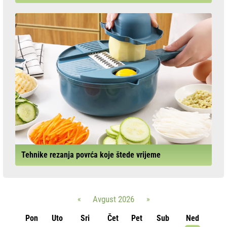
Tehnike rezanja povrća koje štede vrijeme
«
Avgust 2026
»
Pon
Uto
Sri
Čet
Pet
Sub
Ned