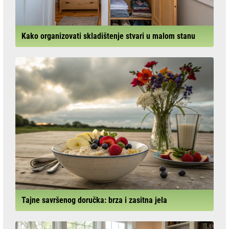
Kako organizovati skladištenje stvari u malom stanu
Tajne savršenog doručka: brza i zasitna jela