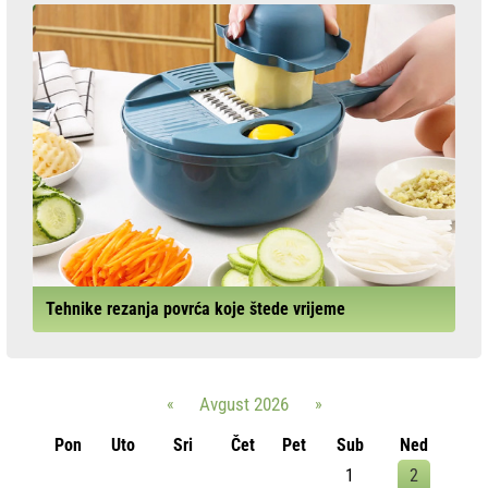
Tehnike rezanja povrća koje štede vrijeme
«
Avgust 2026
»
Pon
Uto
Sri
Čet
Pet
Sub
Ned
1
2