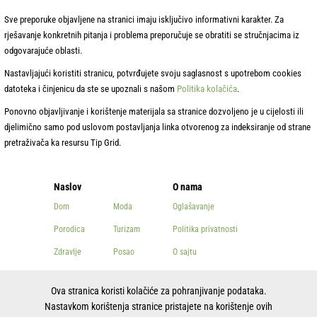
Sve preporuke objavljene na stranici imaju isključivo informativni karakter. Za
rješavanje konkretnih pitanja i problema preporučuje se obratiti se stručnjacima iz
odgovarajuće oblasti.
Nastavljajući koristiti stranicu, potvrđujete svoju saglasnost s upotrebom cookies
datoteka i činjenicu da ste se upoznali s našom
Politika kolačića
.
Ponovno objavljivanje i korištenje materijala sa stranice dozvoljeno je u cijelosti ili
djelimično samo pod uslovom postavljanja linka otvorenog za indeksiranje od strane
pretraživača ka resursu Tip Grid.
Naslov
O nama
Dom
Moda
Oglašavanje
Porodica
Turizam
Politika privatnosti
Zdravlje
Posao
O sajtu
Ljepota
Ostalo
Kontakti
Ova stranica koristi kolačiće za pohranjivanje podataka.
Kuvanje
Nastavkom korištenja stranice pristajete na korištenje ovih