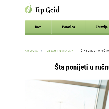
Dom
Porodica
Zdravlje
NASLOVNA
TURIZAM I REKREACIJA
ŠTA PONIJETI U RUČN
Šta ponijeti u ručn