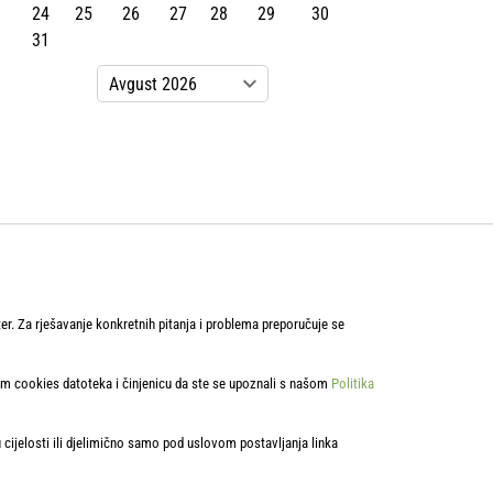
24
25
26
27
28
29
30
31
ter. Za rješavanje konkretnih pitanja i problema preporučuje se
bom cookies datoteka i činjenicu da ste se upoznali s našom
Politika
u cijelosti ili djelimično samo pod uslovom postavljanja linka