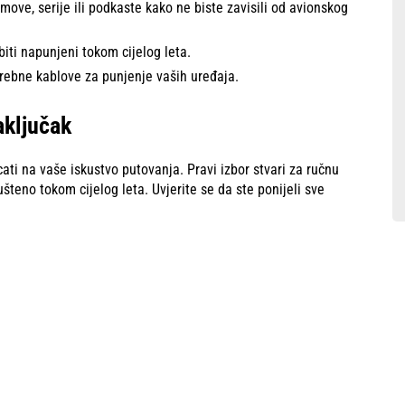
move, serije ili podkaste kako ne biste zavisili od avionskog
biti napunjeni tokom cijelog leta.
rebne kablove za punjenje vaših uređaja.
aključak
ati na vaše iskustvo putovanja. Pravi izbor stvari za ručnu
teno tokom cijelog leta. Uvjerite se da ste ponijeli sve