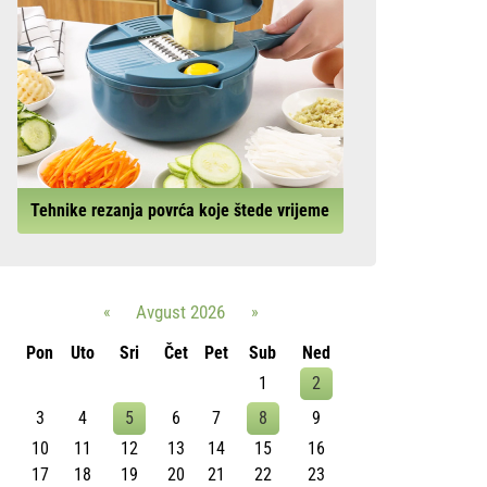
Tehnike rezanja povrća koje štede vrijeme
«
Avgust 2026
»
Pon
Uto
Sri
Čet
Pet
Sub
Ned
1
2
3
4
5
6
7
8
9
10
11
12
13
14
15
16
17
18
19
20
21
22
23