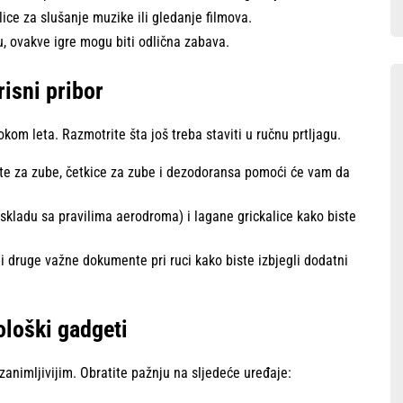
lice za slušanje muzike ili gledanje filmova.
, ovakve igre mogu biti odlična zabava.
risni pribor
kom leta. Razmotrite šta još treba staviti u ručnu prtljagu.
ste za zube, četkice za zube i dezodoransa pomoći će vam da
kladu sa pravilima aerodroma) i lagane grickalice kako biste
 i druge važne dokumente pri ruci kako biste izbjegli dodatni
ološki gadgeti
zanimljivijim. Obratite pažnju na sljedeće uređaje: