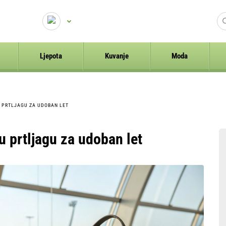
Ljepota
Kuvanje
Moda
U PRTLJAGU ZA UDOBAN LET
u prtljagu za udoban let