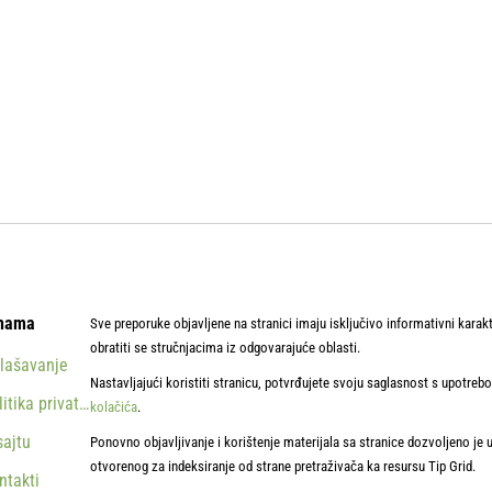
nama
Sve preporuke objavljene na stranici imaju isključivo informativni karak
obratiti se stručnjacima iz odgovarajuće oblasti.
lašavanje
Nastavljajući koristiti stranicu, potvrđujete svoju saglasnost s upotre
litika privatnosti
kolačića
.
sajtu
Ponovno objavljivanje i korištenje materijala sa stranice dozvoljeno je 
otvorenog za indeksiranje od strane pretraživača ka resursu Tip Grid.
ntakti