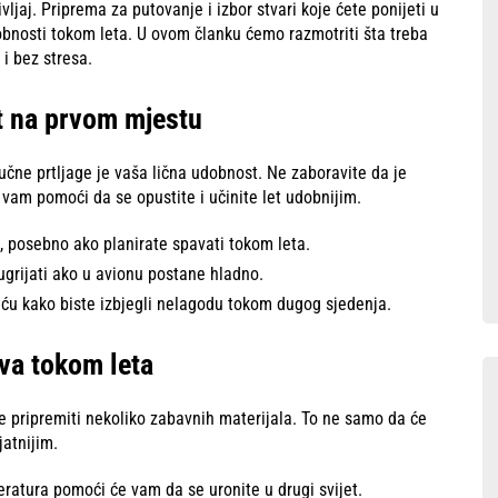
ivljaj. Priprema za putovanje i izbor stvari koje ćete ponijeti u
obnosti tokom leta. U ovom članku ćemo razmotriti šta treba
 i bez stresa.
t na prvom mjestu
ručne prtljage je vaša lična udobnost. Ne zaboravite da je
e vam pomoći da se opustite i učinite let udobnijim.
, posebno ako planirate spavati tokom leta.
ugrijati ako u avionu postane hladno.
eću kako biste izbjegli nelagodu tokom dugog sjedenja.
va tokom leta
e pripremiti nekoliko zabavnih materijala. To ne samo da će
jatnijim.
eratura pomoći će vam da se uronite u drugi svijet.