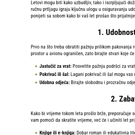
Letovi mogu biti kako uzbudljiv, tako i iscrpljujući dož
ručnu prtljagu igraju ključnu ulogu u osiguravanju ud
ponijeti sa sobom kako bi vaš let prošao što prijatnije
1. Udobnos
Prvo na što treba obratiti pažnju prilikom pakovanja 
prostor u avionu ograničen, zato birajte stvari koje ć
Jastučić za vrat:
Posvetite pažnju podršci za vrat
Pokrivač ili šal:
Lagani pokrivač ili šal mogu vas 
Udobna odjeća:
Birajte slobodnu i prozračnu odj
2. Zaba
Kako bi vrijeme tokom leta prošlo brže, preporučuje s
vam pomoći da skratite vrijeme, već će i učiniti let pri
Knjige ili e-knjiga:
Dobar roman ili edukativna lit