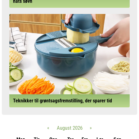
nats søvn
Teknikker til grøntsagsfremstilling, der sparer tid
«
August 2026
»