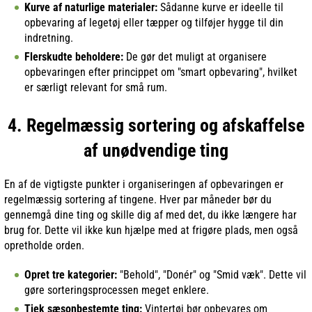
Kurve af naturlige materialer:
Sådanne kurve er ideelle til
opbevaring af legetøj eller tæpper og tilføjer hygge til din
indretning.
Flerskudte beholdere:
De gør det muligt at organisere
opbevaringen efter princippet om "smart opbevaring", hvilket
er særligt relevant for små rum.
4. Regelmæssig sortering og afskaffelse
af unødvendige ting
En af de vigtigste punkter i organiseringen af opbevaringen er
regelmæssig sortering af tingene. Hver par måneder bør du
gennemgå dine ting og skille dig af med det, du ikke længere har
brug for. Dette vil ikke kun hjælpe med at frigøre plads, men også
opretholde orden.
Opret tre kategorier:
"Behold", "Donér" og "Smid væk". Dette vil
gøre sorteringsprocessen meget enklere.
Tjek sæsonbestemte ting:
Vintertøj bør opbevares om