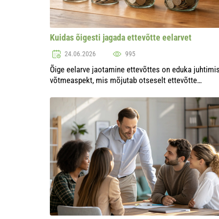
Kuidas õigesti jagada ettevõtte eelarvet
24.06.2026
995
Õige eelarve jaotamine ettevõttes on eduka juhtimi
võtmeaspekt, mis mõjutab otseselt ettevõtte
finantsstabiilsust ja arengut. Suure konkurentsi ja
ebastabiilse majanduse tingimustes muutub
rahanduse...