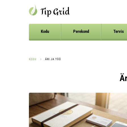
Kodu
Perekond
Tervis
KODU
ÄRI JA TÖÖ
Är