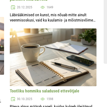
i
20.12.2025
1649
Läbirääkimised on kunst, mis nõuab mitte ainult
veenmisoskusi, vaid ka kuulamis- ja mõistmisvõimet
partneri suhtes. Kaasaegses maailmas, kus
konkurents kasvab iga päevaga, on oluline mitte ainult
saav...
Tootliku hommiku saladused ettevõtjale
30.10.2025
1598
,
Päeva algus määrab sageli, kuidas kulgeb ülejäänud