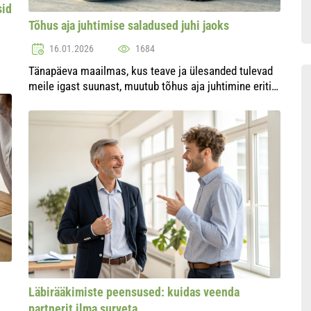
sid
Tõhus aja juhtimise saladused juhi jaoks
16.01.2026
1684
Tänapäeva maailmas, kus teave ja ülesanded tulevad
meile igast suunast, muutub tõhus aja juhtimine eriti
oluliseks juhtide jaoks. Oskus õigesti oma aega
juhtida võimaldab mitte ainult isikliku tootlik...
Läbirääkimiste peensused: kuidas veenda
partnerit ilma surveta