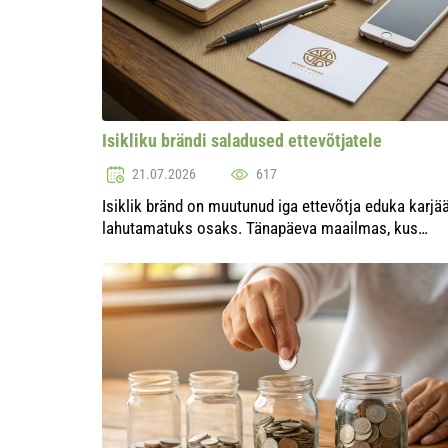
Isikliku brändi saladused ettevõtjatele
21.07.2026
617
Isiklik bränd on muutunud iga ettevõtja eduka karjää
lahutamatuks osaks. Tänapäeva maailmas, kus
konkurents kasvab iga päevaga, on ainulaadse
kuvandi ja maine loomine oluline samm edu
saavutamiseks....