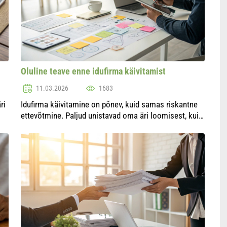
Oluline teave enne idufirma käivitamist
11.03.2026
1683
ri
Idufirma käivitamine on põnev, kuid samas riskantne
ettevõtmine. Paljud unistavad oma äri loomisest, kuid
mitte kõik ei mõista, et eduka alguse jaoks tuleb
arvesse võtta mitmeid tegureid. Selles artik...