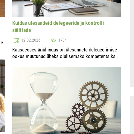
Kuidas ülesandeid delegeerida ja kontrolli
säilitada
12.02.2026
1704
se
Kaasaegses äriühingus on ülesannete delegeerimise
oskus muutunud üheks olulisemaks kompetentsiks
eduka juhi jaoks. Delegeerimine võimaldab mitte
ainult koormust jagada, vaid ka meeskonna
potentsiaali ...