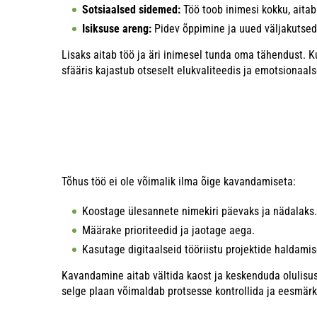
Sotsiaalsed sidemed:
Töö toob inimesi kokku, aitab
Isiksuse areng:
Pidev õppimine ja uued väljakutsed
Lisaks aitab töö ja äri inimesel tunda oma tähendust.
sfääris kajastub otseselt elukvaliteedis ja emotsionaals
Tõhus töö ei ole võimalik ilma õige kavandamiseta:
Koostage ülesannete nimekiri päevaks ja nädalaks.
Määrake prioriteedid ja jaotage aega.
Kasutage digitaalseid tööriistu projektide haldamis
Kavandamine aitab vältida kaost ja keskenduda olulisusel
selge plaan võimaldab protsesse kontrollida ja eesmär