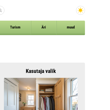
Turism
Äri
muud
Kasutaja valik