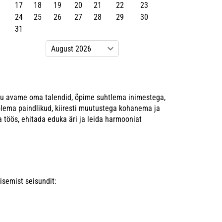
17
18
19
20
21
22
23
24
25
26
27
28
29
30
31
audu avame oma talendid, õpime suhtlema inimestega,
olema paindlikud, kiiresti muutustega kohanema ja
da töös, ehitada eduka äri ja leida harmooniat
isemist seisundit: