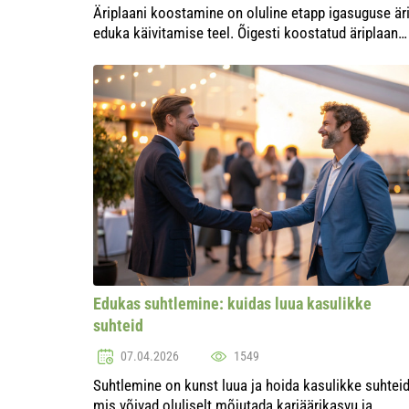
Äriplaani koostamine on oluline etapp igasuguse är
eduka käivitamise teel. Õigesti koostatud äriplaan
aitab mitte ainult ideid süsteemselt korraldada, vaid
tõmbab ka ligi potentsiaalseid investoreid....
Edukas suhtlemine: kuidas luua kasulikke
suhteid
07.04.2026
1549
Suhtlemine on kunst luua ja hoida kasulikke suhteid
mis võivad oluliselt mõjutada karjäärikasvu ja