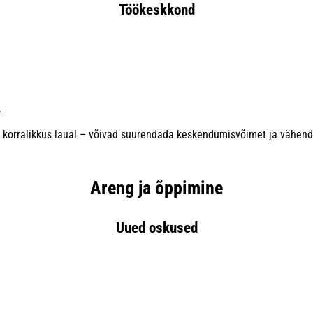
Töökeskkond
.
korralikkus laual – võivad suurendada keskendumisvõimet ja vähendad
Areng ja õppimine
Uued oskused