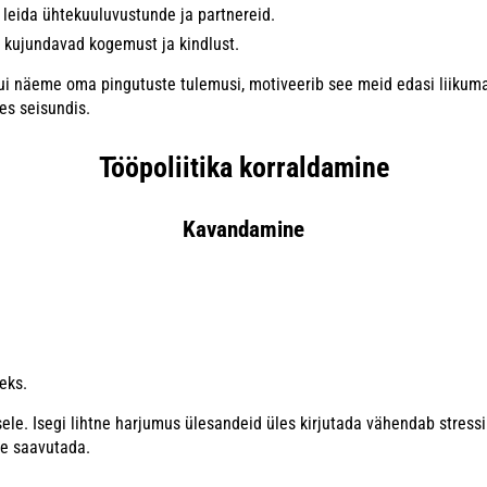
 leida ühtekuuluvustunde ja partnereid.
 kujundavad kogemust ja kindlust.
 Kui näeme oma pingutuste tulemusi, motiveerib see meid edasi liiku
es seisundis.
Tööpoliitika korraldamine
Kavandamine
eks.
e. Isegi lihtne harjumus ülesandeid üles kirjutada vähendab stressi ta
ke saavutada.