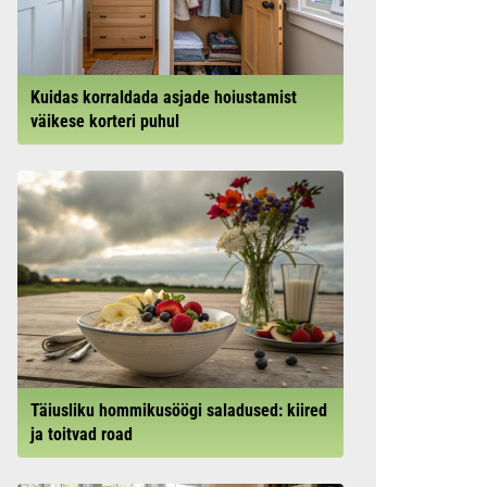
Kuidas korraldada asjade hoiustamist
väikese korteri puhul
Täiusliku hommikusöögi saladused: kiired
ja toitvad road