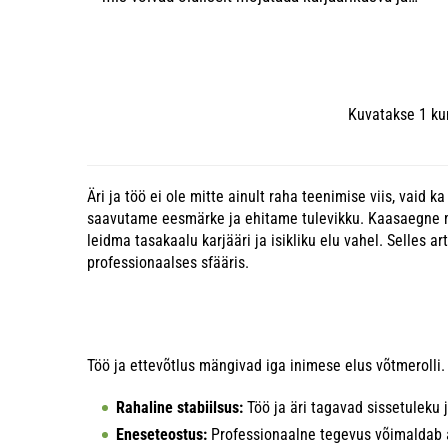
isiklikku arengut. Kaasaegses maailmas, kus teave 
võimalused levivad uskumatu kiirusel, on oskus ...
Kuvatakse 1 kun
Äri ja töö ei ole mitte ainult raha teenimise viis, va
saavutame eesmärke ja ehitame tulevikku. Kaasaegne ma
leidma tasakaalu karjääri ja isikliku elu vahel. Selles a
professionaalses sfääris.
Töö ja ettevõtlus mängivad iga inimese elus võtmerolli.
Rahaline stabiilsus:
Töö ja äri tagavad sissetuleku 
Eneseteostus:
Professionaalne tegevus võimaldab 