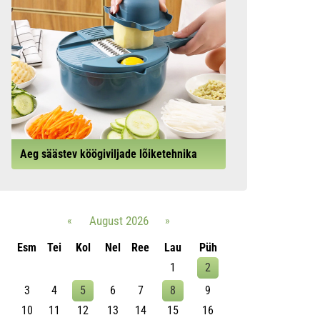
Aeg säästev köögiviljade lõiketehnika
«
August 2026
»
Esm
Tei
Kol
Nel
Ree
Lau
Püh
1
2
3
4
5
6
7
8
9
10
11
12
13
14
15
16