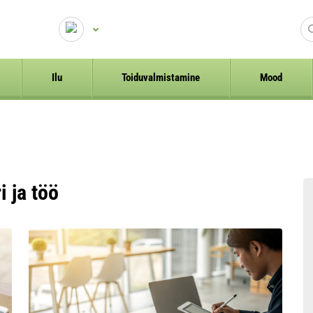
Ilu
Toiduvalmistamine
Mood
i ja töö