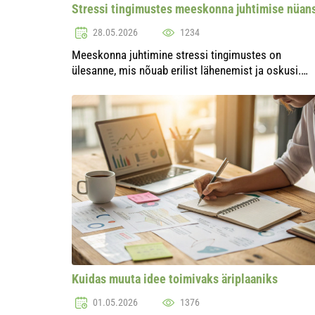
Stressi tingimustes meeskonna juhtimise nüan
28.05.2026
1234
Meeskonna juhtimine stressi tingimustes on
ülesanne, mis nõuab erilist lähenemist ja oskusi.
Stressirohked olukorrad võivad tekkida mitmetest
põhjustest: alates ettevõtte kriisidest kuni turu
keskkonn...
Kuidas muuta idee toimivaks äriplaaniks
01.05.2026
1376