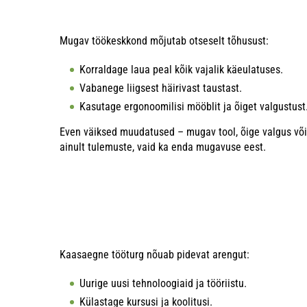
Mugav töökeskkond mõjutab otseselt tõhusust:
Korraldage laua peal kõik vajalik käeulatuses.
Vabanege liigsest häirivast taustast.
Kasutage ergonoomilisi mööblit ja õiget valgustust
Even väiksed muudatused – mugav tool, õige valgus või 
ainult tulemuste, vaid ka enda mugavuse eest.
Kaasaegne tööturg nõuab pidevat arengut:
Uurige uusi tehnoloogiaid ja tööriistu.
Külastage kursusi ja koolitusi.