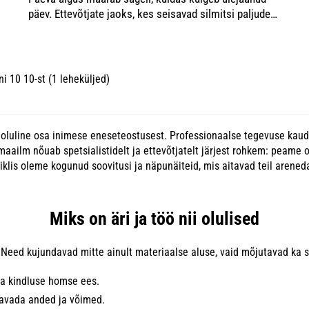
ja
päev. Ettevõtjate jaoks, kes seisavad silmitsi paljude
ülesannete ja väljakutsetega, on tootliku hommiku
loomine oluline aspekt eduka äritegevuse jao...
i 10 10-st (1 leheküljed)
id ka oluline osa inimese eneseteostusest. Professionaalse tegevuse k
ailm nõuab spetsialistidelt ja ettevõtjatelt järjest rohkem: peame 
rtiklis oleme kogunud soovitusi ja näpunäiteid, mis aitavad teil arene
Miks on äri ja töö nii olulised
 Need kujundavad mitte ainult materiaalse aluse, vaid mõjutavad ka s
ja kindluse homse ees.
avada anded ja võimed.