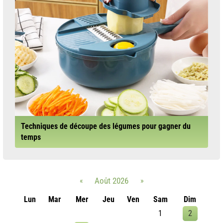
Techniques de découpe des légumes pour gagner du
temps
«
Août 2026
»
Lun
Mar
Mer
Jeu
Ven
Sam
Dim
1
2