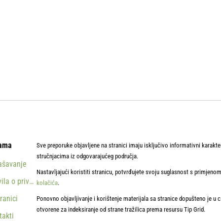
ama
Sve preporuke objavljene na stranici imaju isključivo informativni karakte
stručnjacima iz odgovarajućeg područja.
ašavanje
Nastavljajući koristiti stranicu, potvrđujete svoju suglasnost s primjen
ila o privatnosti
kolačića
.
ranici
Ponovno objavljivanje i korištenje materijala sa stranice dopušteno je u 
otvorene za indeksiranje od strane tražilica prema resursu Tip Grid.
takti