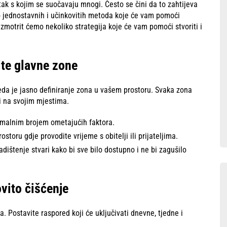
k s kojim se suočavaju mnogi. Često se čini da to zahtijeva
o jednostavnih i učinkovitih metoda koje će vam pomoći
zmotrit ćemo nekoliko strategija koje će vam pomoći stvoriti i
ite glavne zone
eda je jasno definiranje zona u vašem prostoru. Svaka zona
iti na svojim mjestima.
imalnim brojem ometajućih faktora.
storu gdje provodite vrijeme s obitelji ili prijateljima.
dištenje stvari kako bi sve bilo dostupno i ne bi zagušilo
vito čišćenje
a. Postavite raspored koji će uključivati dnevne, tjedne i