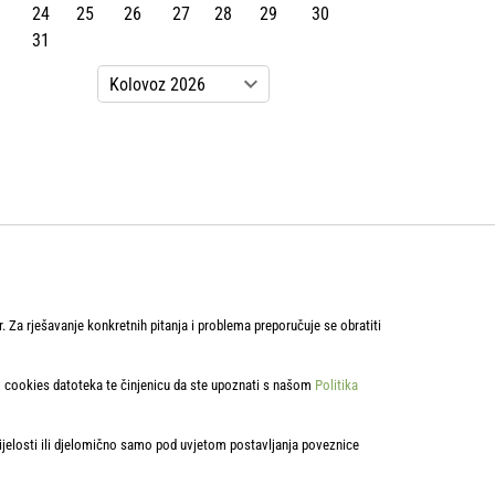
24
25
26
27
28
29
30
31
r. Za rješavanje konkretnih pitanja i problema preporučuje se obratiti
om cookies datoteka te činjenicu da ste upoznati s našom
Politika
cijelosti ili djelomično samo pod uvjetom postavljanja poveznice