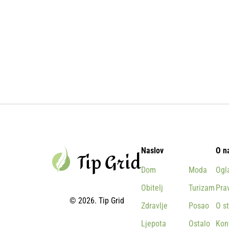
Naslov
O n
Dom
Moda
Ogl
Obitelj
Turizam
Prav
© 2026. Tip Grid
Zdravlje
Posao
O st
Ljepota
Ostalo
Kon