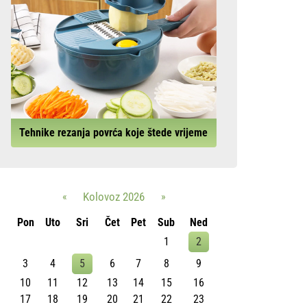
Tehnike rezanja povrća koje štede vrijeme
«
Kolovoz 2026
»
Pon
Uto
Sri
Čet
Pet
Sub
Ned
1
2
3
4
5
6
7
8
9
10
11
12
13
14
15
16
17
18
19
20
21
22
23