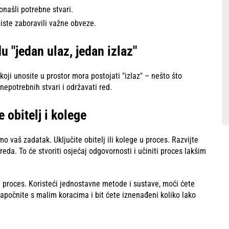
onašli potrebne stvari.
iste zaboravili važne obveze.
u "jedan ulaz, jedan izlaz"
ji unosite u prostor mora postojati "izlaz" – nešto što
nepotrebnih stvari i održavati red.
e obitelj i kolege
 vaš zadatak. Uključite obitelj ili kolege u proces. Razvijte
reda. To će stvoriti osjećaj odgovornosti i učiniti proces lakšim
 proces. Koristeći jednostavne metode i sustave, moći ćete
Započnite s malim koracima i bit ćete iznenađeni koliko lako