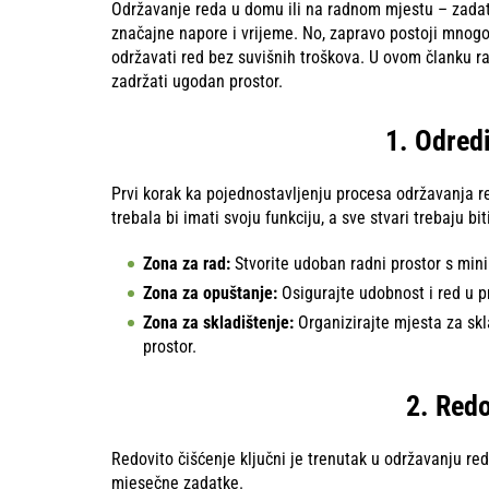
Održavanje reda u domu ili na radnom mjestu – zadata
značajne napore i vrijeme. No, zapravo postoji mnog
održavati red bez suvišnih troškova. U ovom članku ra
zadržati ugodan prostor.
1. Odred
Prvi korak ka pojednostavljenju procesa održavanja r
trebala bi imati svoju funkciju, a sve stvari trebaju b
Zona za rad:
Stvorite udoban radni prostor s min
Zona za opuštanje:
Osigurajte udobnost i red u pro
Zona za skladištenje:
Organizirajte mjesta za skla
prostor.
2. Redo
Redovito čišćenje ključni je trenutak u održavanju red
mjesečne zadatke.