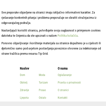
Sve preporuke objavljene na stranici imaju isključivo informativni karakter. Za
rješavanje konkretnih pitanja i problema preporučuje se obratiti stručnjacima iz
odgovarajućeg područja.
Nastavljajući koristiti stranicu, potvrđujete svoju suglasnost s primjenom cookies
datoteka te činjenicu da ste upoznati s našom
Politika kolačića
.
Ponovno objavljivanje i korištenje materijala sa stranice dopušteno je u cijelosti ili
djelomično samo pod uvjetom postavljanja poveznice otvorene za indeksiranje od
strane tražilica prema resursu Tip Grid.
Naslov
O nama
Dom
Moda
Oglašavanje
Obitelj
Turizam
Pravila o privatnosti
Zdravlje
Posao
O stranici
Ljepota
Ostalo
Kontakti
Kuhanje