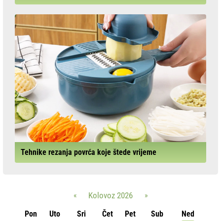
Tehnike rezanja povrća koje štede vrijeme
«
Kolovoz 2026
»
Pon
Uto
Sri
Čet
Pet
Sub
Ned