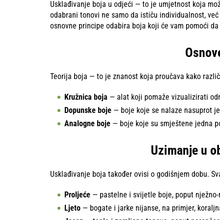
Usklađivanje boja u odjeći — to je umjetnost koja mož
odabrani tonovi ne samo da ističu individualnost, ve
osnovne principe odabira boja koji će vam pomoći da 
Osnove
Teorija boja — to je znanost koja proučava kako razli
Kružnica boja
— alat koji pomaže vizualizirati o
Dopunske boje
— boje koje se nalaze nasuprot jed
Analogne boje
— boje koje su smještene jedna po
Uzimanje u o
Usklađivanje boja također ovisi o godišnjem dobu. Sv
Proljeće
— pastelne i svijetle boje, poput nježno-r
Ljeto
— bogate i jarke nijanse, na primjer, koraljna