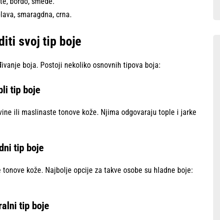
te, bordo, smeđe.
plava, smaragdna, crna.
iti svoj tip boje
ivanje boja. Postoji nekoliko osnovnih tipova boja:
li tip boje
ine ili maslinaste tonove kože. Njima odgovaraju tople i jarke
dni tip boje
ave tonove kože. Najbolje opcije za takve osobe su hladne boje:
alni tip boje