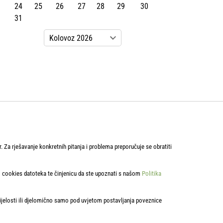
24
25
26
27
28
29
30
31
r. Za rješavanje konkretnih pitanja i problema preporučuje se obratiti
om cookies datoteka te činjenicu da ste upoznati s našom
Politika
cijelosti ili djelomično samo pod uvjetom postavljanja poveznice