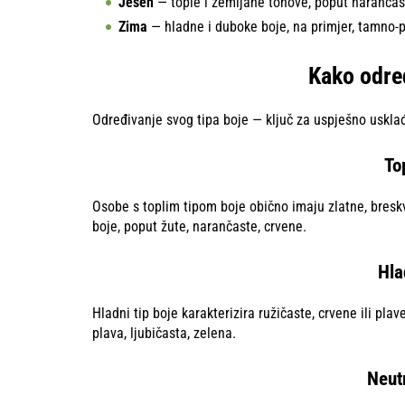
Jesen
— tople i zemljane tonove, poput narančas
Zima
— hladne i duboke boje, na primjer, tamno-
Kako odred
Određivanje svog tipa boje — ključ za uspješno usklađ
Top
Osobe s toplim tipom boje obično imaju zlatne, breskv
boje, poput žute, narančaste, crvene.
Hla
Hladni tip boje karakterizira ružičaste, crvene ili pl
plava, ljubičasta, zelena.
Neutr