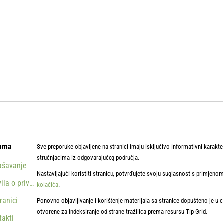
ama
Sve preporuke objavljene na stranici imaju isključivo informativni karakte
stručnjacima iz odgovarajućeg područja.
ašavanje
Nastavljajući koristiti stranicu, potvrđujete svoju suglasnost s primjen
ila o privatnosti
kolačića
.
ranici
Ponovno objavljivanje i korištenje materijala sa stranice dopušteno je u 
otvorene za indeksiranje od strane tražilica prema resursu Tip Grid.
takti