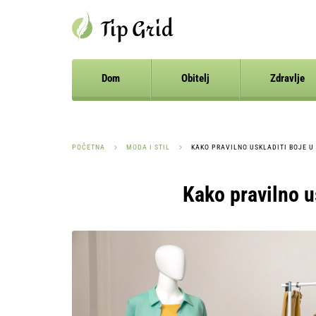
Dom
Obitelj
Zdravlje
POČETNA
MODA I STIL
KAKO PRAVILNO USKLADITI BOJE U
Kako pravilno us