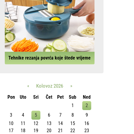
Tehnike rezanja povrća koje štede vrijeme
«
Kolovoz 2026
»
Pon
Uto
Sri
Čet
Pet
Sub
Ned
1
2
3
4
5
6
7
8
9
10
11
12
13
14
15
16
17
18
19
20
21
22
23