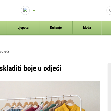
Ljepota
Kuhanje
Moda
 ODJEĆI
kladiti boje u odjeći