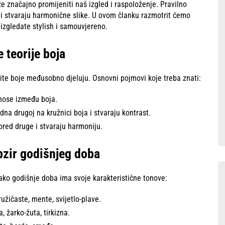
e značajno promijeniti naš izgled i raspoloženje. Pravilno
ć i stvaraju harmonične slike. U ovom članku razmotrit ćemo
izgledate stylish i samouvjereno.
 teorije boja
čite boje međusobno djeluju. Osnovni pojmovi koje treba znati:
dnose između boja.
na drugoj na kružnici boja i stvaraju kontrast.
red druge i stvaraju harmoniju.
bzir godišnjeg doba
ako godišnje doba ima svoje karakteristične tonove:
užičaste, mente, svijetlo-plave.
, žarko-žuta, tirkizna.