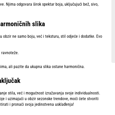
ve. Njima odgovara širok spektar boja, uključujući bež, sivo,
harmoničnih slika
u obzir ne samo boju, već i teksturu, stil odjeće i dodatke. Evo
e ravnoteže.
cima, ali pazite da ukupna slika ostane harmonična.
aključak
anje stila, već i mogućnost izražavanja svoje individualnosti.
oje i uzimajući u obzir sezonske trendove, moći ćete stvoriti
irati i pronaći svoja jedinstvena usklađenja!