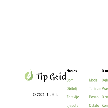
Naslov
O n
Dom
Moda
Ogl
Obitelj
Turizam
Prav
© 2026. Tip Grid
Zdravlje
Posao
O st
Ljepota
Ostalo
Kon