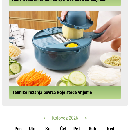
Tehnike rezanja povrća koje štede vrijeme
«
Kolovoz 2026
»
Pon
Uto
Sri
Čet
Pet
Sub
Ned