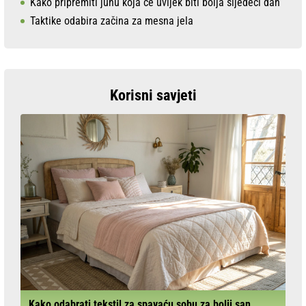
Kako pripremiti juhu koja će uvijek biti bolja sljedeći dan
Taktike odabira začina za mesna jela
Korisni savjeti
Kako odabrati tekstil za spavaću sobu za bolji san