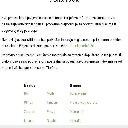
© 2026. Tip Grid
Sve preporuke objavljene na stranici imaju isključivo informativni karakter. Za
rješavanje konkretnih pitanja i problema preporučuje se obratiti stručnjacima iz
odgovarajućeg područja.
Nastavljajući koristiti stranicu, potvrđujete svoju suglasnost s primjenom cookies
datoteka te činjenicu da ste upoznati s našom
Politika kolačića
.
Ponovno objavljivanje i korištenje materijala sa stranice dopušteno je u cijelosti ili
djelomično samo pod uvjetom postavljanja poveznice otvorene za indeksiranje od
strane tražilica prema resursu Tip Grid.
Naslov
O nama
Dom
Moda
Oglašavanje
Obitelj
Turizam
Pravila o privatnosti
Zdravlje
Posao
O stranici
Ljepota
Ostalo
Kontakti