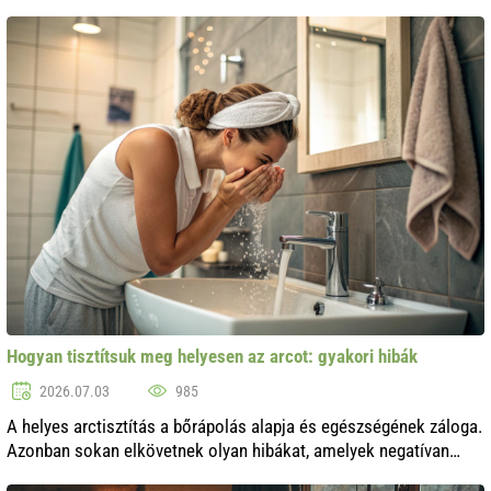
utazás élményét, míg a rossz választás csalódást okozhat.
Ebben a cikkben megvizsg..
Hogyan tisztítsuk meg helyesen az arcot: gyakori hibák
2026.07.03
985
A helyes arctisztítás a bőrápolás alapja és egészségének záloga.
Azonban sokan elkövetnek olyan hibákat, amelyek negatívan
befolyásolják a bőr állapotát. Ebben a cikkben megvizsgáljuk a