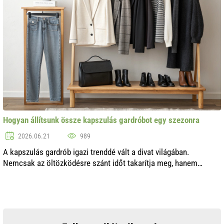
Hogyan állítsunk össze kapszulás gardróbot egy szezonra
2026.06.21
989
A kapszulás gardrób igazi trenddé vált a divat világában.
Nemcsak az öltözködésre szánt időt takarítja meg, hanem
stílusos és harmonikus megjelenést is biztosít. A kapszulás
gardrób alapgondolata az, ..