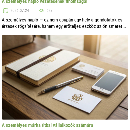
A személyes napló vezetésének finomságai
2026.07.24
627
A személyes napló — ez nem csupán egy hely a gondolatok és
érzések rögzítésére, hanem egy erőteljes eszköz az önismeret és
önfejlesztés számára. Sokan vezetnek naplót, hogy tisztábban
lássák érzéseike..
A személyes márka titkai vállalkozók számára