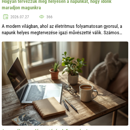
Hogyan tervezzük meg helyesen a napunkat, hogy időnk
maradjon magunkra
2026.07.27
366
A modern világban, ahol az életritmus folyamatosan gyorsul, a
napunk helyes megtervezése igazi művészetté válik. Számos
kötelezettség, munka, háztartási feladatok és társadalmi
kötelezettségek könnyen..