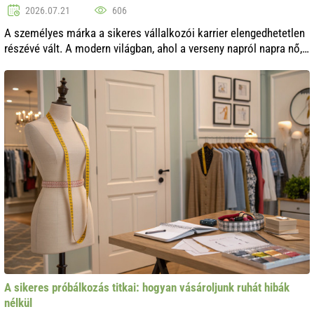
2026.07.21
606
A személyes márka a sikeres vállalkozói karrier elengedhetetlen
részévé vált. A modern világban, ahol a verseny napról napra nő,
az egyedi imázs és hírnév kialakítása fontos lépés a siker
eléréséhez. ..
A sikeres próbálkozás titkai: hogyan vásároljunk ruhát hibák
nélkül