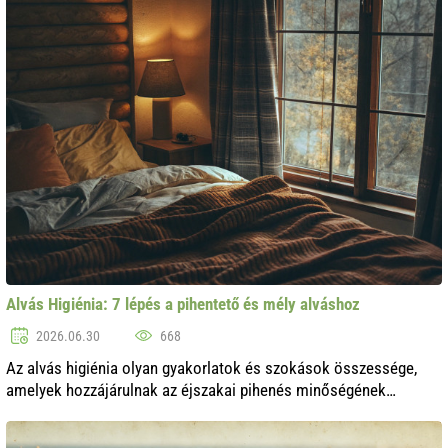
leggyakoribb a..
Alvás Higiénia: 7 lépés a pihentető és mély alváshoz
2026.06.30
668
Az alvás higiénia olyan gyakorlatok és szokások összessége,
amelyek hozzájárulnak az éjszakai pihenés minőségének
javításához. A modern világban, ahol a stressz és a folyamatos
túlterheltség a mindenn..