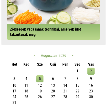
Zöldségek vágásának technikái, amelyek időt
takarítanak meg
«
Augusztus 2026
»
Hét
Ked
Sze
Csü
Pén
Szo
Vas
1
2
3
4
5
6
7
8
9
10
11
12
13
14
15
16
17
18
19
20
21
22
23
24
25
26
27
28
29
30
31