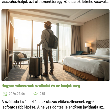
visszahozhatjuk azt otthonunkba egy zöld sarok létrehozásával.
A növények nemcsak díszítik lakóterünket, hanem képesek
eltávolítani a levegőből..
Hogyan válasszunk szállodát és ne bánjuk meg
2026.07.06
985
A szálloda kiválasztása az utazás előkészítésének egyik
legfontosabb lépése. A helyes döntés jelentősen javíthatja az