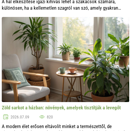
A hal elkészítése igazi kihívás lehet a szakácsok számára,
különösen, ha a kellemetlen szagról van szó, amely gyakran
kíséri ezt a folyamatot. Azonban léteznek hatékony módszerek,
amelyek minimalizálj..
Zöld sarkot a házban: növények, amelyek tisztítják a levegőt
2026.07.09
820
A modern élet erősen eltávolít minket a természettől, de