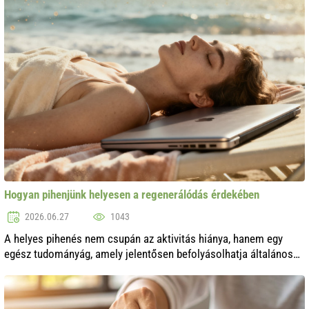
Hogyan pihenjünk helyesen a regenerálódás érdekében
2026.06.27
1043
A helyes pihenés nem csupán az aktivitás hiánya, hanem egy
egész tudományág, amely jelentősen befolyásolhatja általános
állapotunkat és életminőségünket. A stresszel és állandó
sürgősséggel teli moder..