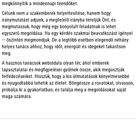
megkönnyítik a mindennapi teendőket.
Célunk nem a szakemberek helyettesítése, hanem hogy
iránymutatást adjunk, a megfelelő irányba tereljük Önt, és
megmutassuk, hogy még egy bonyolult feladatnak is lehet
egyszerű megoldása. Ha egy kérdés szakmai beavatkozást igényel
— őszintén megmondjuk. De a legtöbb esetben elegendő néhány
helyes tanács ahhoz, hogy időt, energiát és idegeket takarítson
meg.
A hasznos tanácsok weboldala olyan tér, ahol emberek
tapasztalatai és megfigyelései gyűlnek össze, akik megosztják
felfedezéseiket. Hisszük, hogy a kis útmutatások kényelmesebbé
és nyugodtabbá tehetik az életet. Böngéssze a rovatokat, olvasson,
próbálja ki a gyakorlatban, és találja meg a megoldásokat saját
maga számára.