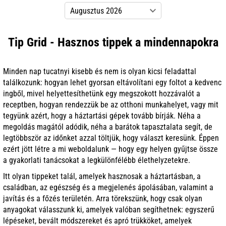
Tip Grid - Hasznos tippek a mindennapokra
Minden nap tucatnyi kisebb és nem is olyan kicsi feladattal
találkozunk: hogyan lehet gyorsan eltávolítani egy foltot a kedvenc
ingből, mivel helyettesíthetünk egy megszokott hozzávalót a
receptben, hogyan rendezzük be az otthoni munkahelyet, vagy mit
tegyünk azért, hogy a háztartási gépek tovább bírják. Néha a
megoldás magától adódik, néha a barátok tapasztalata segít, de
legtöbbször az időnket azzal töltjük, hogy választ keresünk. Éppen
ezért jött létre a mi weboldalunk — hogy egy helyen gyűjtse össze
a gyakorlati tanácsokat a legkülönfélébb élethelyzetekre.
Itt olyan tippeket talál, amelyek hasznosak a háztartásban, a
családban, az egészség és a megjelenés ápolásában, valamint a
javítás és a főzés területén. Arra törekszünk, hogy csak olyan
anyagokat válasszunk ki, amelyek valóban segíthetnek: egyszerű
lépéseket, bevált módszereket és apró trükköket, amelyek