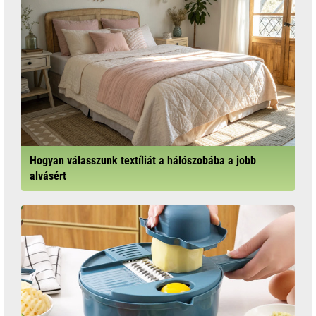
Hogyan válasszunk textíliát a hálószobába a jobb
alvásért