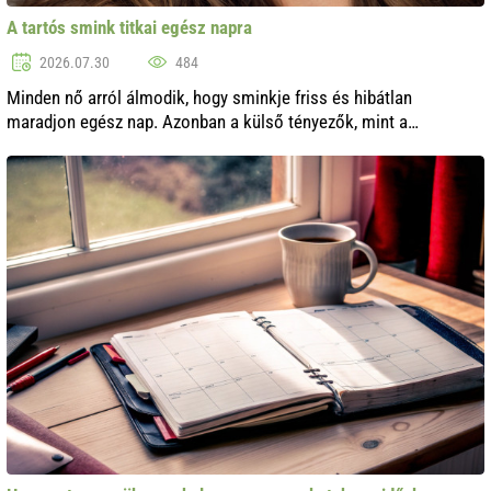
A tartós smink titkai egész napra
2026.07.30
484
Minden nő arról álmodik, hogy sminkje friss és hibátlan
maradjon egész nap. Azonban a külső tényezők, mint a
hőmérséklet, páratartalom és akár a stressz is, gyorsan
elronthatják az ideális megjelenést..