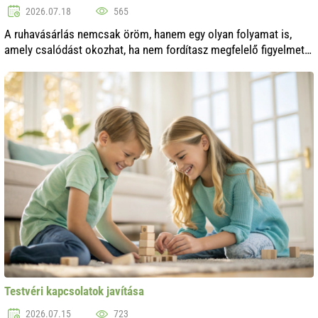
2026.07.18
565
A ruhavásárlás nemcsak öröm, hanem egy olyan folyamat is,
amely csalódást okozhat, ha nem fordítasz megfelelő figyelmet a
próbára. Hogyan kerülheted el a hibákat, és teheted, hogy az új
ruhád örömet s..
Testvéri kapcsolatok javítása
2026.07.15
723