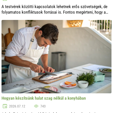
A testvérek közötti kapcsolatok lehetnek erős szövetségek, de
folyamatos konfliktusok forrásai is. Fontos megérteni, hogy a
családi kötelékek folyamatos figyelmet és gondoskodást
igényelnek. Ebben a c..
Hogyan készítsünk halat szag nélkül a konyhában
2026.07.12
743