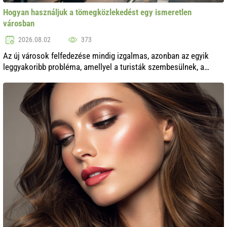
Hogyan használjuk a tömegközlekedést egy ismeretlen
városban
2026.08.02
373
Az új városok felfedezése mindig izgalmas, azonban az egyik
leggyakoribb probléma, amellyel a turisták szembesülnek, a
tömegközlekedés használata. Hogyan ne tévedjünk el egy
ismeretlen helyen, hogyan ..