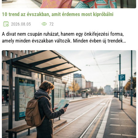
10 trend az évszakban, amit érdemes most kipróbálni
2026.08.05
72
A divat nem csupán ruházat, hanem egy önkifejezési forma,
amely minden évszakban változik. Minden évben új trendek
jelennek meg, amelyek kulturális eseményekből, történelemből
és még a természetből is..