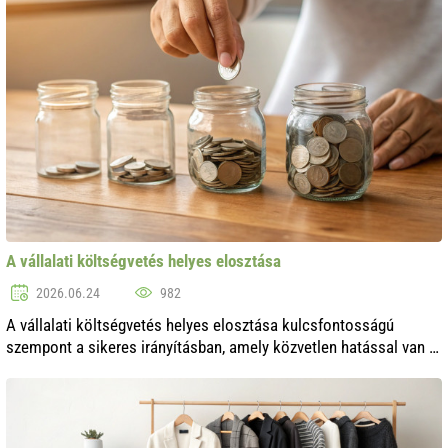
A vállalati költségvetés helyes elosztása
2026.06.24
982
A vállalati költségvetés helyes elosztása kulcsfontosságú
szempont a sikeres irányításban, amely közvetlen hatással van a
pénzügyi stabilitásra és a vállalkozás fejlődésére. A magas
versennyel és a bi..