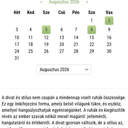
«
Augusztus 2026
»
Hét
Ked
Sze
Csü
Pén
Szo
Vas
1
2
3
4
5
6
7
8
9
10
11
12
13
14
15
16
17
18
19
20
21
22
23
24
25
26
27
28
29
30
31
A divat és stílus nem csupán a mindennap viselt ruhák összessége.
Ez egy önkifejezési forma, amely belső világunk tükre, és eszköz,
amellyel hangsúlyozhatjuk egyéniségünket. A ruhák és kiegészítők
révén az ember szavak nélkül mesél magáról: jelleméről,
hangulatáról és értékeiről. A divat gyorsan változik, de a stílus az,