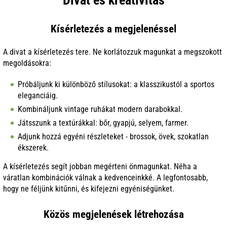
Divat és kreativitás
Kísérletezés a megjelenéssel
A divat a kísérletezés tere. Ne korlátozzuk magunkat a megszokott
megoldásokra:
Próbáljunk ki különböző stílusokat: a klasszikustól a sportos
eleganciáig.
Kombináljunk vintage ruhákat modern darabokkal.
Játsszunk a textúrákkal: bőr, gyapjú, selyem, farmer.
Adjunk hozzá egyéni részleteket - brossok, övek, szokatlan
ékszerek.
A kísérletezés segít jobban megérteni önmagunkat. Néha a
váratlan kombinációk válnak a kedvenceinkké. A legfontosabb,
hogy ne féljünk kitűnni, és kifejezni egyéniségünket.
Közös megjelenések létrehozása