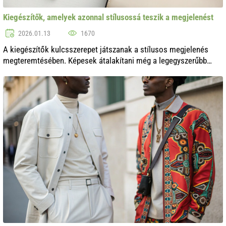
Kiegészítők, amelyek azonnal stílusossá teszik a megjelenést
2026.01.13
1670
A kiegészítők kulcsszerepet játszanak a stílusos megjelenés
megteremtésében. Képesek átalakítani még a legegyszerűbb
öltözéket is, egyedi személyiséget és bájt adva neki. Ebben a
cikkben különféle kie...