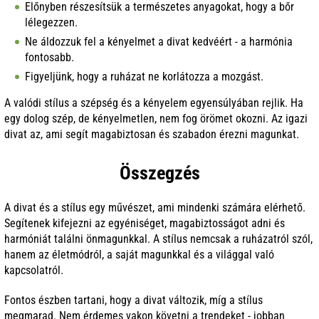
Előnyben részesítsük a természetes anyagokat, hogy a bőr
lélegezzen.
Ne áldozzuk fel a kényelmet a divat kedvéért - a harmónia
fontosabb.
Figyeljünk, hogy a ruházat ne korlátozza a mozgást.
A valódi stílus a szépség és a kényelem egyensúlyában rejlik. Ha
egy dolog szép, de kényelmetlen, nem fog örömet okozni. Az igazi
divat az, ami segít magabiztosan és szabadon érezni magunkat.
Összegzés
A divat és a stílus egy művészet, ami mindenki számára elérhető.
Segítenek kifejezni az egyéniséget, magabiztosságot adni és
harmóniát találni önmagunkkal. A stílus nemcsak a ruházatról szól,
hanem az életmódról, a saját magunkkal és a világgal való
kapcsolatról.
Fontos észben tartani, hogy a divat változik, míg a stílus
megmarad. Nem érdemes vakon követni a trendeket - jobban