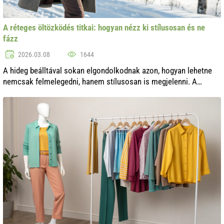
A réteges öltözködés titkai: hogyan nézz ki stílusosan és ne
fázz
2026.03.08
1644
A hideg beálltával sokan elgondolkodnak azon, hogyan lehetne
nemcsak felmelegedni, hanem stílusosan is megjelenni. A
réteges öltözködés nem csupán a hideg ellen véd, hanem remek
lehetőséget kínál a kr...