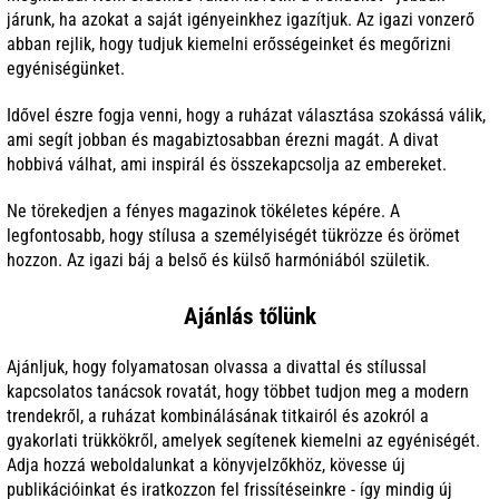
járunk, ha azokat a saját igényeinkhez igazítjuk. Az igazi vonzerő
abban rejlik, hogy tudjuk kiemelni erősségeinket és megőrizni
egyéniségünket.
Idővel észre fogja venni, hogy a ruházat választása szokássá válik,
ami segít jobban és magabiztosabban érezni magát. A divat
hobbivá válhat, ami inspirál és összekapcsolja az embereket.
Ne törekedjen a fényes magazinok tökéletes képére. A
legfontosabb, hogy stílusa a személyiségét tükrözze és örömet
hozzon. Az igazi báj a belső és külső harmóniából születik.
Ajánlás tőlünk
Ajánljuk, hogy folyamatosan olvassa a divattal és stílussal
kapcsolatos tanácsok rovatát, hogy többet tudjon meg a modern
trendekről, a ruházat kombinálásának titkairól és azokról a
gyakorlati trükkökről, amelyek segítenek kiemelni az egyéniségét.
Adja hozzá weboldalunkat a könyvjelzőkhöz, kövesse új
publikációinkat és iratkozzon fel frissítéseinkre - így mindig új