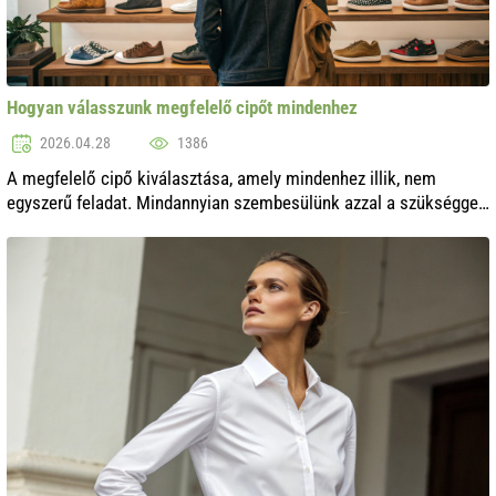
Hogyan válasszunk megfelelő cipőt mindenhez
2026.04.28
1386
A megfelelő cipő kiválasztása, amely mindenhez illik, nem
egyszerű feladat. Mindannyian szembesülünk azzal a szükséggel,
hogy megtaláljuk az ideális párt különböző alkalmakra: a
mindennapi sétáktól a ...