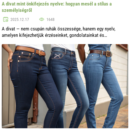
A divat mint önkifejezés nyelve: hogyan mesél a stílus a
személyiségről
2025.12.17
1648
A divat — nem csupán ruhák összessége, hanem egy nyelv,
amelyen kifejezhetjük érzéseinket, gondolatainkat és
egyéniségünket. Minden döntésünk a ruhák, kiegészítők és stílus
kiválasztásában többet mond...