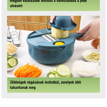
Hogyan válasszunk textíliát a hálószobába a jobb
alvásért
Zöldségek vágásának technikái, amelyek időt
takarítanak meg