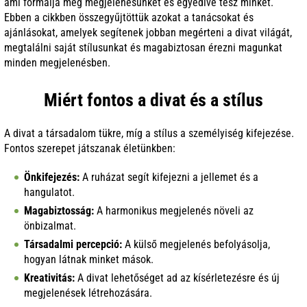
ami formálja meg megjelenésünket és egyedivé tesz minket.
Ebben a cikkben összegyűjtöttük azokat a tanácsokat és
ajánlásokat, amelyek segítenek jobban megérteni a divat világát,
megtalálni saját stílusunkat és magabiztosan érezni magunkat
minden megjelenésben.
Miért fontos a divat és a stílus
A divat a társadalom tükre, míg a stílus a személyiség kifejezése.
Fontos szerepet játszanak életünkben:
Önkifejezés:
A ruházat segít kifejezni a jellemet és a
hangulatot.
Magabiztosság:
A harmonikus megjelenés növeli az
önbizalmat.
Társadalmi percepció:
A külső megjelenés befolyásolja,
hogyan látnak minket mások.
Kreativitás:
A divat lehetőséget ad az kísérletezésre és új
megjelenések létrehozására.