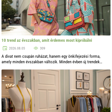
10 trend az évszakban, amit érdemes most kipróbálni
2026.08.05
309
A divat nem csupán ruházat, hanem egy önkifejezési forma,
amely minden évszakban változik. Minden évben új trendek
jelennek meg, amelyek kulturális eseményekből, történelemből
és még a természetből is...