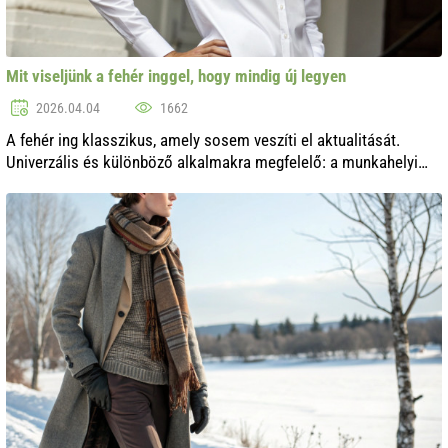
Mit viseljünk a fehér inggel, hogy mindig új legyen
2026.04.04
1662
A fehér ing klasszikus, amely sosem veszíti el aktualitását.
Univerzális és különböző alkalmakra megfelelő: a munkahelyi
találkozóktól kezdve az esti kimenetekig. Azonban, hogy
elkerüljük az egységess...