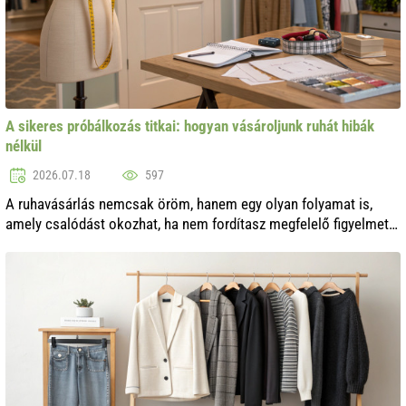
A sikeres próbálkozás titkai: hogyan vásároljunk ruhát hibák
nélkül
2026.07.18
597
A ruhavásárlás nemcsak öröm, hanem egy olyan folyamat is,
amely csalódást okozhat, ha nem fordítasz megfelelő figyelmet a
próbára. Hogyan kerülheted el a hibákat, és teheted, hogy az új
ruhád örömet s...