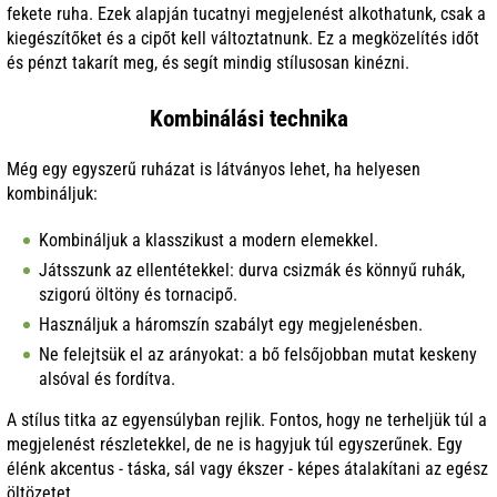
fekete ruha. Ezek alapján tucatnyi megjelenést alkothatunk, csak a
kiegészítőket és a cipőt kell változtatnunk. Ez a megközelítés időt
és pénzt takarít meg, és segít mindig stílusosan kinézni.
Kombinálási technika
Még egy egyszerű ruházat is látványos lehet, ha helyesen
kombináljuk:
Kombináljuk a klasszikust a modern elemekkel.
Játsszunk az ellentétekkel: durva csizmák és könnyű ruhák,
szigorú öltöny és tornacipő.
Használjuk a háromszín szabályt egy megjelenésben.
Ne felejtsük el az arányokat: a bő felsőjobban mutat keskeny
alsóval és fordítva.
A stílus titka az egyensúlyban rejlik. Fontos, hogy ne terheljük túl a
megjelenést részletekkel, de ne is hagyjuk túl egyszerűnek. Egy
élénk akcentus - táska, sál vagy ékszer - képes átalakítani az egész
öltözetet.