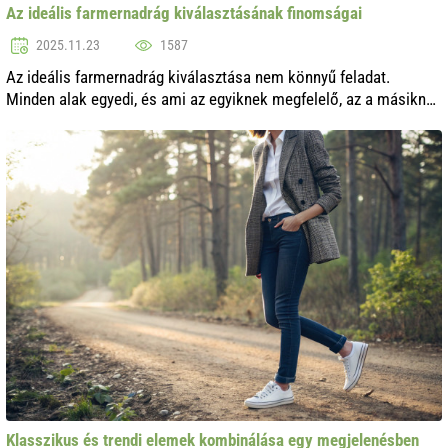
Az ideális farmernadrág kiválasztásának finomságai
2025.11.23
1587
Az ideális farmernadrág kiválasztása nem könnyű feladat.
Minden alak egyedi, és ami az egyiknek megfelelő, az a másiknak
teljesen eltérő lehet. Ebben a cikkben a kulcsfontosságú
szempontokat vesszük á...
Klasszikus és trendi elemek kombinálása egy megjelenésben