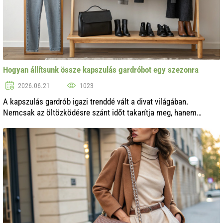
Hogyan állítsunk össze kapszulás gardróbot egy szezonra
2026.06.21
1023
A kapszulás gardrób igazi trenddé vált a divat világában.
Nemcsak az öltözködésre szánt időt takarítja meg, hanem
stílusos és harmonikus megjelenést is biztosít. A kapszulás
gardrób alapgondolata az, ...