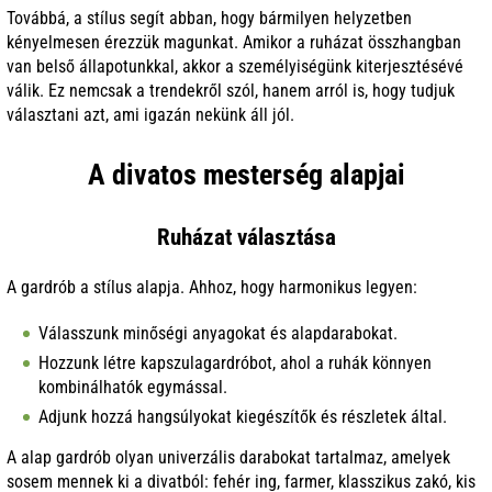
Továbbá, a stílus segít abban, hogy bármilyen helyzetben
kényelmesen érezzük magunkat. Amikor a ruházat összhangban
van belső állapotunkkal, akkor a személyiségünk kiterjesztésévé
válik. Ez nemcsak a trendekről szól, hanem arról is, hogy tudjuk
választani azt, ami igazán nekünk áll jól.
A divatos mesterség alapjai
Ruházat választása
A gardrób a stílus alapja. Ahhoz, hogy harmonikus legyen:
Válasszunk minőségi anyagokat és alapdarabokat.
Hozzunk létre kapszulagardróbot, ahol a ruhák könnyen
kombinálhatók egymással.
Adjunk hozzá hangsúlyokat kiegészítők és részletek által.
A alap gardrób olyan univerzális darabokat tartalmaz, amelyek
sosem mennek ki a divatból: fehér ing, farmer, klasszikus zakó, kis