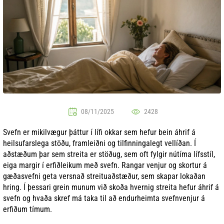
08/11/2025
2428
Svefn er mikilvægur þáttur í lífi okkar sem hefur bein áhrif á
heilsufarslega stöðu, framleiðni og tilfinningalegt vellíðan. Í
aðstæðum þar sem streita er stöðug, sem oft fylgir nútíma lífsstíl,
eiga margir í erfiðleikum með svefn. Rangar venjur og skortur á
gæðasvefni geta versnað streituaðstæður, sem skapar lokaðan
hring. Í þessari grein munum við skoða hvernig streita hefur áhrif á
svefn og hvaða skref má taka til að endurheimta svefnvenjur á
erfiðum tímum.