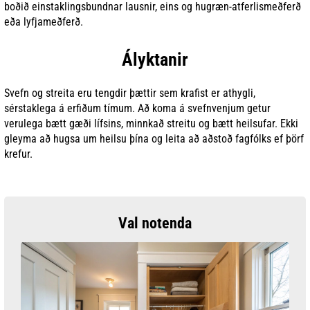
boðið einstaklingsbundnar lausnir, eins og hugræn-atferlismeðferð
eða lyfjameðferð.
Ályktanir
Svefn og streita eru tengdir þættir sem krafist er athygli,
sérstaklega á erfiðum tímum. Að koma á svefnvenjum getur
verulega bætt gæði lífsins, minnkað streitu og bætt heilsufar. Ekki
gleyma að hugsa um heilsu þína og leita að aðstoð fagfólks ef þörf
krefur.
Val notenda