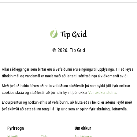
© 2026. Tip Grid
Allar ráðleggingar sem birtar eru á vefsíðunni eru eingöngu til upplýsinga. Til að leysa
tiltekin mál og vandamál er mælt með að leita til sérfræðinga á viðkomandi sviði.
Með því að halda áfram að nota vefsíðuna staðfestir þú samþykki þitt fyrir notkun
cookies‑skráa og staðfestir að þú hafir kynnt þér okkar
Vafrakökur stefna
.
Endurprentun og notkun efnis af vefsíðunni, að hluta eða í heild, er aðeins leyfð með
því skilyrði að sett sé inn tengill á Tip Grid sem er opinn fyrir skráningu leitarvéla.
Fyrirsögn
Um okkur
Heimili
Tíska
Auglýsingar