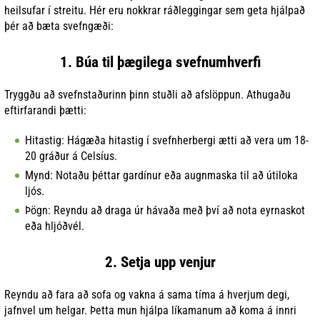
heilsufar í streitu. Hér eru nokkrar ráðleggingar sem geta hjálpað
þér að bæta svefngæði:
1. Búa til þægilega svefnumhverfi
Tryggðu að svefnstaðurinn þinn stuðli að afslöppun. Athugaðu
eftirfarandi þætti:
Hitastig: Hágæða hitastig í svefnherbergi ætti að vera um 18-
20 gráður á Celsíus.
Mynd: Notaðu þéttar gardínur eða augnmaska til að útiloka
ljós.
Þögn: Reyndu að draga úr hávaða með því að nota eyrnaskot
eða hljóðvél.
2. Setja upp venjur
Reyndu að fara að sofa og vakna á sama tíma á hverjum degi,
jafnvel um helgar. Þetta mun hjálpa líkamanum að koma á innri