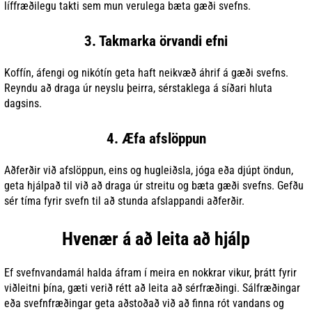
líffræðilegu takti sem mun verulega bæta gæði svefns.
3. Takmarka örvandi efni
Koffín, áfengi og nikótín geta haft neikvæð áhrif á gæði svefns.
Reyndu að draga úr neyslu þeirra, sérstaklega á síðari hluta
dagsins.
4. Æfa afslöppun
Aðferðir við afslöppun, eins og hugleiðsla, jóga eða djúpt öndun,
geta hjálpað til við að draga úr streitu og bæta gæði svefns. Gefðu
sér tíma fyrir svefn til að stunda afslappandi aðferðir.
Hvenær á að leita að hjálp
Ef svefnvandamál halda áfram í meira en nokkrar vikur, þrátt fyrir
viðleitni þína, gæti verið rétt að leita að sérfræðingi. Sálfræðingar
eða svefnfræðingar geta aðstoðað við að finna rót vandans og