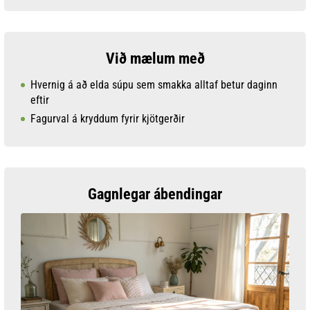
Við mælum með
Hvernig á að elda súpu sem smakka alltaf betur daginn
eftir
Fagurval á kryddum fyrir kjötgerðir
Gagnlegar ábendingar