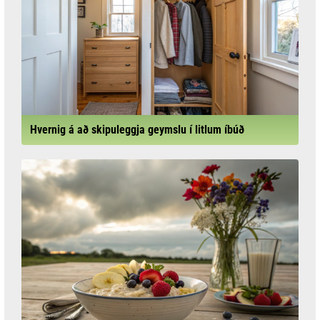
Hvernig á að skipuleggja geymslu í litlum íbúð