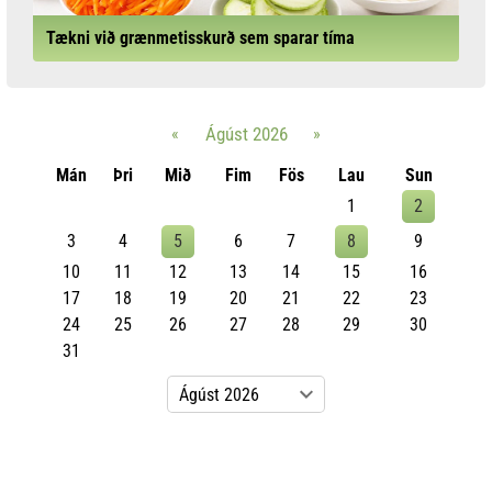
Tækni við grænmetisskurð sem sparar tíma
«
Ágúst 2026
»
Mán
Þri
Mið
Fim
Fös
Lau
Sun
1
2
3
4
5
6
7
8
9
10
11
12
13
14
15
16
17
18
19
20
21
22
23
24
25
26
27
28
29
30
31