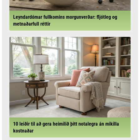
Leyndardómar fullkomins morgunverðar: fljótleg og
metnaðarfull réttir
10 leiðir til að gera heimilið þitt notalegra án mikilla
kostnaðar