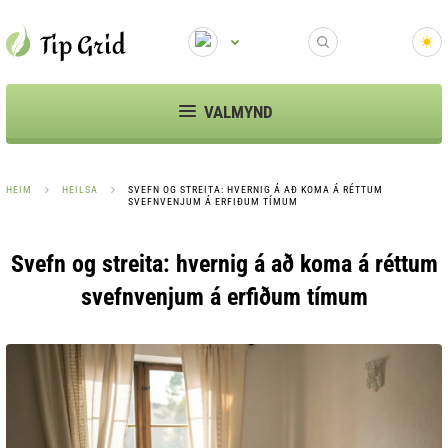
VALMYND
HEIM
HEILSA
SVEFN OG STREITA: HVERNIG Á AÐ KOMA Á RÉTTUM
SVEFNVENJUM Á ERFIÐUM TÍMUM
Svefn og streita: hvernig á að koma á réttum
svefnvenjum á erfiðum tímum