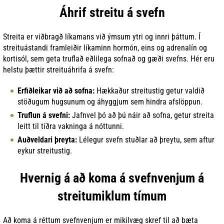
Áhrif streitu á svefn
Streita er viðbragð líkamans við ýmsum ytri og innri þáttum. Í
streituástandi framleiðir líkaminn hormón, eins og adrenalín og
kortisól, sem geta truflað eðlilega sofnað og gæði svefns. Hér eru
helstu þættir streituáhrifa á svefn:
Erfiðleikar við að sofna:
Hækkaður streitustig getur valdið
stöðugum hugsunum og áhyggjum sem hindra afslöppun.
Truflun á svefni:
Jafnvel þó að þú náir að sofna, getur streita
leitt til tíðra vakninga á nóttunni.
Auðveldari þreyta:
Lélegur svefn stuðlar að þreytu, sem aftur
eykur streitustig.
Hvernig á að koma á svefnvenjum á
streitumiklum tímum
Að koma á réttum svefnvenjum er mikilvæg skref til að bæta