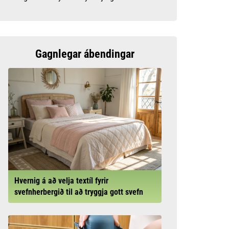
Gagnlegar ábendingar
Hvernig á að velja textíl fyrir
svefnherbergið til að tryggja gott svefn