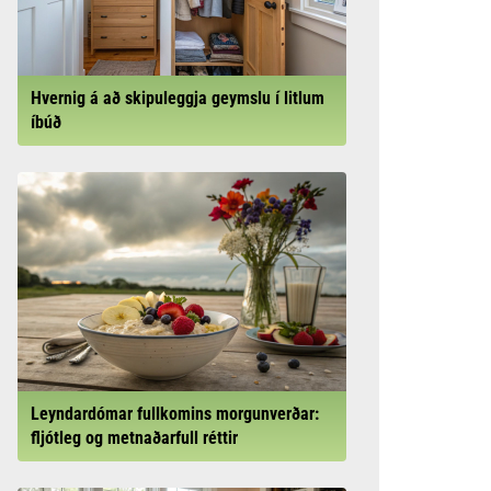
Hvernig á að skipuleggja geymslu í litlum
íbúð
Leyndardómar fullkomins morgunverðar:
fljótleg og metnaðarfull réttir