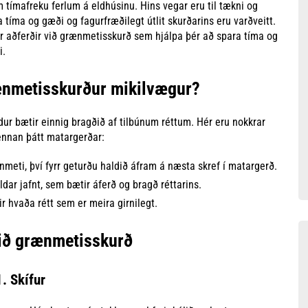
 tímafreku ferlum á eldhúsinu. Hins vegar eru til tækni og
 tíma og gæði og fagurfræðilegt útlit skurðarins eru varðveitt.
r aðferðir við grænmetisskurð sem hjálpa þér að spara tíma og
i.
rænmetisskurður mikilvægur?
dur bætir einnig bragðið af tilbúnum réttum. Hér eru nokkrar
þennan þátt matargerðar:
meti, því fyrr geturðu haldið áfram á næsta skref í matargerð.
ar jafnt, sem bætir áferð og bragð réttarins.
r hvaða rétt sem er meira girnilegt.
við grænmetisskurð
1. Skífur