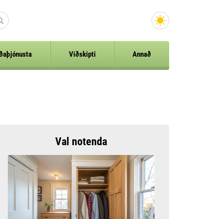
ðaþjónusta
Viðskipti
Annað
Val notenda