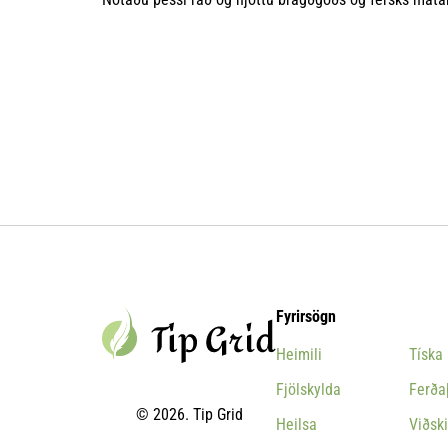
Fyrirsögn
Heimili
Tíska
Fjölskylda
Ferða
© 2026. Tip Grid
Heilsa
Viðski