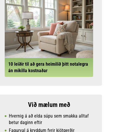
10 leiðir til að gera heimilið þitt notalegra
án mikilla kostnaðar
Við mælum með
Hvernig á að elda súpu sem smakka alltaf
betur daginn eftir
Fagurval á kryddum fyrir kjötgerðir