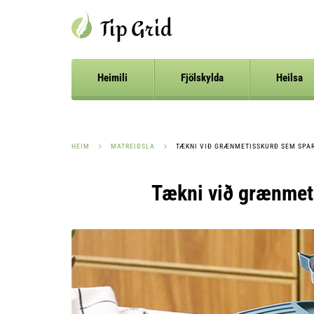
Heimili
Fjölskylda
Heilsa
HEIM
MATREIÐSLA
TÆKNI VIÐ GRÆNMETISSKURÐ SEM SPA
Tækni við grænmet