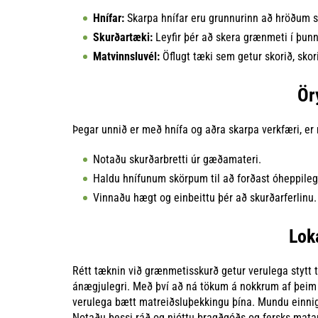
Hnífar:
Skarpa hnífar eru grunnurinn að hröðum sku
Skurðartæki:
Leyfir þér að skera grænmeti í þun
Matvinnsluvél:
Öflugt tæki sem getur skorið, skor
Ör
Þegar unnið er með hnífa og aðra skarpa verkfæri, er
Notaðu skurðarbretti úr gæðamateri.
Haldu hnífunum skörpum til að forðast óheppileg
Vinnaðu hægt og einbeittu þér að skurðarferlinu.
Lok
Rétt tæknin við grænmetisskurð getur verulega stytt 
ánægjulegri. Með því að ná tökum á nokkrum af þeim 
verulega bætt matreiðsluþekkingu þína. Mundu einnig a
Notaðu þessi ráð og njóttu bragðgóðs og fersks mata