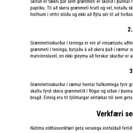
Skífun er tækni þar sem grænmeti er skorið í þunnar r
papriku. Til að skera grænmeti hratt og vel, notaðu 
hnífnum í réttri stöðu og ekki að flýta sér til að forðas
2.
Grænmetisskurður í teninga er ein af vinsælustu aðfe
grænmeti í teninga, byrjaðu á að skera það í ræmur og s
matvinnsluvél, en ekki gleyma að ferskur skurður er all
3
Grænmetisskurður í ræmur hentar fullkomlega fyrir gr
skaltu fyrst skera grænmetið í flögur og síðan í þun
bragð. Einnig eru til fjölmargar sértækar tól sem get
Verkfæri s
Nútíma eldhúsverkfæri geta verulega einfaldað ferlið