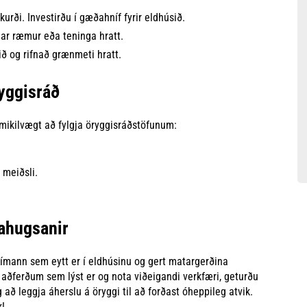
rði. Investirðu í gæðahníf fyrir eldhúsið.
nar ræmur eða teninga hratt.
ið og rifnað grænmeti hratt.
yggisráð
 mikilvægt að fylgja öryggisráðstöfunum:
 meiðsli.
ahugsanir
tímann sem eytt er í eldhúsinu og gert matargerðina
aðferðum sem lýst er og nota viðeigandi verkfæri, geturðu
ð leggja áherslu á öryggi til að forðast óheppileg atvik.
r!