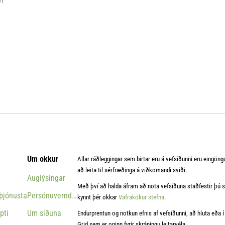
Um okkur
Allar ráðleggingar sem birtar eru á vefsíðunni eru eingöng
að leita til sérfræðinga á viðkomandi sviði.
Auglýsingar
Með því að halda áfram að nota vefsíðuna staðfestir þú sa
þjónusta
Persónuverndarstefna
kynnt þér okkar
Vafrakökur stefna
.
pti
Um síðuna
Endurprentun og notkun efnis af vefsíðunni, að hluta eða í h
Grid sem er opinn fyrir skráningu leitarvéla.