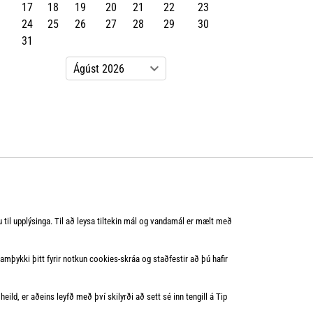
17
18
19
20
21
22
23
24
25
26
27
28
29
30
31
u til upplýsinga. Til að leysa tiltekin mál og vandamál er mælt með
mþykki þitt fyrir notkun cookies‑skráa og staðfestir að þú hafir
eild, er aðeins leyfð með því skilyrði að sett sé inn tengill á Tip