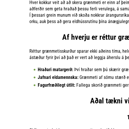
Hver kokkur veit að að skera grænmeti er einn af þeim
aðferðir sem geta hraðað þessu ferli verulega, á sama
Í þessari grein munum við skoða nokkrar árangursríka
orku, auk þess að gera eldhússrutínu þína ánægjulegr
Af hverju er réttur g
Réttur grænmetisskurður sparar ekki aðeins tíma, hel
ástæður fyrir því að það er vert að leggja áherslu á 
Hraðari matargerð:
Því hraðar sem þú skærir græn
Jafnari eldamennska:
Grænmeti af sömu stærð eld
Fagurfræðilegt útlit:
Fallega skorið grænmeti geri
Aðal tækni 