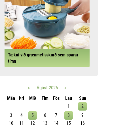
Tækni við grænmetisskurð sem sparar
tíma
«
Ágúst 2026
»
Mán
Þri
Mið
Fim
Fös
Lau
Sun
1
2
3
4
5
6
7
8
9
10
11
12
13
14
15
16