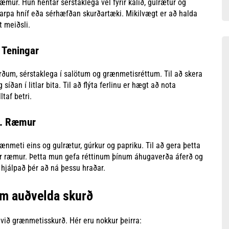
æmur. Hún hentar sérstaklega vel fyrir kálið, gulrætur og
skarpa hníf eða sérhæfðan skurðartæki. Mikilvægt er að halda
t meiðsli.
 Teningar
rðum, sérstaklega í salötum og grænmetisréttum. Til að skera
íðan í litlar bita. Til að flýta ferlinu er hægt að nota
taf betri.
. Ræmur
ænmeti eins og gulrætur, gúrkur og papriku. Til að gera þetta
nar ræmur. Þetta mun gefa réttinum þínum áhugaverða áferð og
a hjálpað þér að ná þessu hraðar.
em auðvelda skurð
 við grænmetisskurð. Hér eru nokkur þeirra: