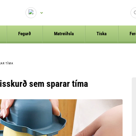
Fegurð
Matreiðsla
Tíska
Fer
RAR TÍMA
isskurð sem sparar tíma