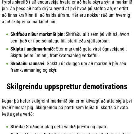
Fyrsta skrefið í að endurvekja hvata er að hafa skýra sýn á markmið
þín. án þess að hafa skýra mynd af því hvað þú stefna að, er erfitt
að finna kraftinn til að halda áfram. Hér eru nokkur ráð um hvernig
á að skilgreina markmið þín:
Skrifaðu niður markmið þín:
Skrifaðu allt sem þú vilt ná, hvort
sem það er í persónulegu lífi, starfi eða sjálfsþróun.
Skiptu í undirmarkmið:
Stór markmið geta virst ógnvekjandi.
Skiptu þeim í minni, framkvæmanleg verkefni.
Skoðaðu raunsæi:
Gakktu úr skugga um að markmið þín séu
framkvæmanleg og skýr.
Skilgreindu uppsprettur demotivations
Þegar þú hefur skilgreint markmið þín er mikilvægt að átta sig á því
hvað hindrar þig. Skilgreindu þá þætti sem leiða til skorts á hvata.
Þetta geta verið:
Streita:
Stöðugar álag geta valdið þreytu og apati.