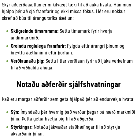
Skýr aðgerðaáætlun er mikilvægt tæki til að auka hvata. Hún mun
hjálpa þér að sjá framfarir og ekki missa fókus. Hér eru nokkur
skref að búa til árangursríka áætlun:
Skilgreindu tímaramma:
Settu tímamark fyrir hverja
undirmarkmið.
Greindu reglulega framfarir:
Fylgdu eftir árangri þínum og
breyttu áætluninni eftir þörfum.
Verðlaunaðu þig:
Settu litlar verðlaun fyrir að ljúka verkefnum
til að viðhalda áhuga.
Notaðu aðferðir sjálfshvatningar
Það eru margar aðferðir sem geta hjálpað þér að endurvekja hvata:
Sýn:
Ímyndaðu þér hvernig það verður þegar þú nærð markmiði
þínu. Þetta getur hvetja þig til að aðgerða.
Styrkingar:
Notaðu jákvæðar staðhæfingar til að styrkja
ákvarðanir þínar.