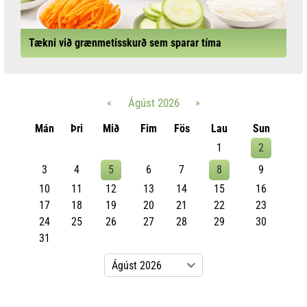
Tækni við grænmetisskurð sem sparar tíma
«
Ágúst 2026
»
Mán
Þri
Mið
Fim
Fös
Lau
Sun
1
2
3
4
5
6
7
8
9
10
11
12
13
14
15
16
17
18
19
20
21
22
23
24
25
26
27
28
29
30
31