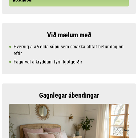
Við mælum með
Hvernig á að elda súpu sem smakka alltaf betur daginn
eftir
Fagurval á kryddum fyrir kjötgerðir
Gagnlegar ábendingar