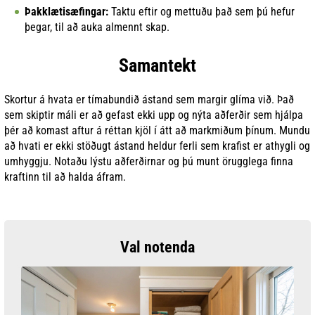
Þakklætisæfingar:
Taktu eftir og mettuðu það sem þú hefur
þegar, til að auka almennt skap.
Samantekt
Skortur á hvata er tímabundið ástand sem margir glíma við. Það
sem skiptir máli er að gefast ekki upp og nýta aðferðir sem hjálpa
þér að komast aftur á réttan kjöl í átt að markmiðum þínum. Mundu
að hvati er ekki stöðugt ástand heldur ferli sem krafist er athygli og
umhyggju. Notaðu lýstu aðferðirnar og þú munt örugglega finna
kraftinn til að halda áfram.
Val notenda