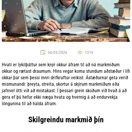
04/05/2026
1319
Hvati er lykilþáttur sem knýr okkur áfram til að ná markmiðum
okkar og rætast draumum. Hins vegar koma stundum aðstæður í lífi
okkar þar sem þessi innri drifkraftur veikist. Ástæðurnar geta verið
mismunandi: þreyta, streita, skortur á skýrum markmiðum eða
jafnvel ótti við að mistakast. Í þessari grein skoðum við hvað á að
gera ef þú hefur ekki næga hvata og hvernig á að endurvekja
löngunina til að halda áfram.
Skilgreindu markmið þín