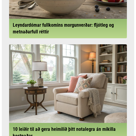
Leyndardómar fullkomins morgunverðar: fljótleg og
metnaðarfull réttir
10 leiðir til að gera heimilið þitt notalegra án mikilla
kostnaðar