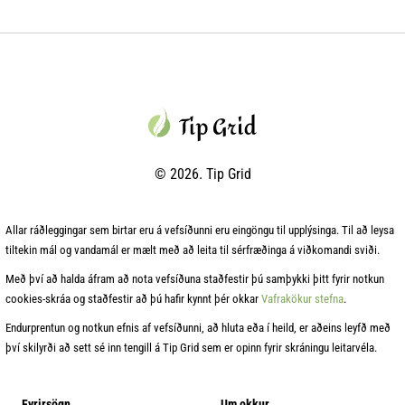
© 2026. Tip Grid
Allar ráðleggingar sem birtar eru á vefsíðunni eru eingöngu til upplýsinga. Til að leysa
tiltekin mál og vandamál er mælt með að leita til sérfræðinga á viðkomandi sviði.
Með því að halda áfram að nota vefsíðuna staðfestir þú samþykki þitt fyrir notkun
cookies‑skráa og staðfestir að þú hafir kynnt þér okkar
Vafrakökur stefna
.
Endurprentun og notkun efnis af vefsíðunni, að hluta eða í heild, er aðeins leyfð með
því skilyrði að sett sé inn tengill á Tip Grid sem er opinn fyrir skráningu leitarvéla.
Fyrirsögn
Um okkur