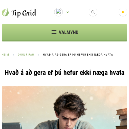
VALMYND
HEIM
ÖNNUR RÁÐ
HVAÐ Á AÐ GERA EF ÞÚ HEFUR EKKI NÆGA HVATA
Hvað á að gera ef þú hefur ekki næga hvata