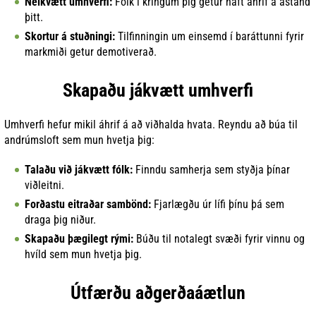
Neikvætt umhverfi:
Fólk í kringum þig getur haft áhrif á ástand
þitt.
Skortur á stuðningi:
Tilfinningin um einsemd í baráttunni fyrir
markmiði getur demotiverað.
Skapaðu jákvætt umhverfi
Umhverfi hefur mikil áhrif á að viðhalda hvata. Reyndu að búa til
andrúmsloft sem mun hvetja þig:
Talaðu við jákvætt fólk:
Finndu samherja sem styðja þínar
viðleitni.
Forðastu eitraðar sambönd:
Fjarlægðu úr lífi þínu þá sem
draga þig niður.
Skapaðu þægilegt rými:
Búðu til notalegt svæði fyrir vinnu og
hvíld sem mun hvetja þig.
Útfærðu aðgerðaáætlun