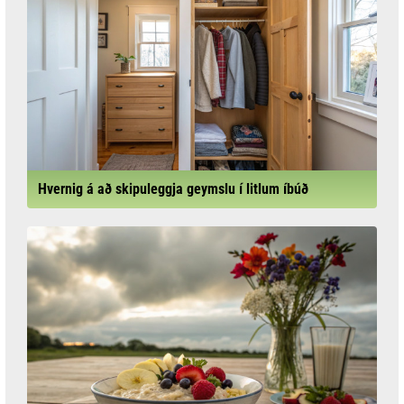
Hvernig á að skipuleggja geymslu í litlum íbúð