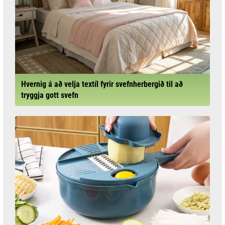
Hvernig á að velja textíl fyrir svefnherbergið til að
tryggja gott svefn