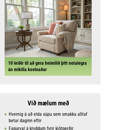
10 leiðir til að gera heimilið þitt notalegra
án mikilla kostnaðar
Við mælum með
Hvernig á að elda súpu sem smakka alltaf
betur daginn eftir
Fagurval á kryddum fyrir kjötgerðir