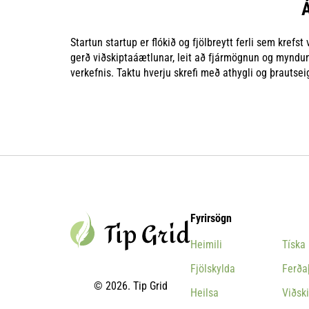
Startun startup er flókið og fjölbreytt ferli sem kref
gerð viðskiptaáætlunar, leit að fjármögnun og myndun te
verkefnis. Taktu hverju skrefi með athygli og þrautse
Fyrirsögn
Heimili
Tíska
Fjölskylda
Ferða
© 2026. Tip Grid
Heilsa
Viðski