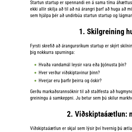
Startun startup er spennandi en á sama tíma áhættusa
ekki allir skilja að til að ná árangri þarf að huga að 
sem hjálpa þér að undirbúa startun startup og lágmar
1. Skilgreining
Fyrsti skrefið að árangursríkum startup er skýrt skiln
þig nokkurra spurninga:
Hvaða vandamál leysir vara eða þjónusta þín?
Hver verður viðskiptavinur þinn?
Hverjar eru þarfir þeirra og óskir?
Gerðu markaðsrannsóknir til að staðfesta að hugmyndin
greiningu á samkeppni. Ju betur sem þú skilur markhó
2. Viðskiptaáætlun: m
Viðskiptaáætlun er skjal sem lýsir því hvernig þú æ