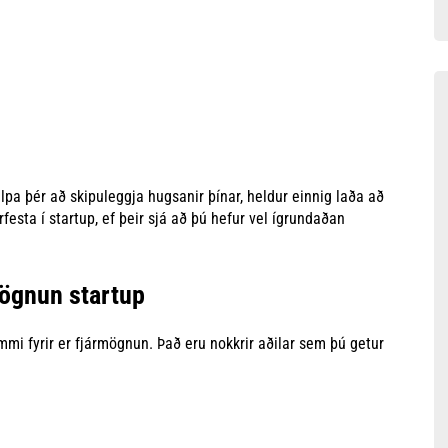
lpa þér að skipuleggja hugsanir þínar, heldur einnig laða að
rfesta í startup, ef þeir sjá að þú hefur vel ígrundaðan
mögnun startup
mi fyrir er fjármögnun. Það eru nokkrir aðilar sem þú getur