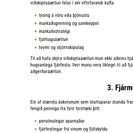
viðskiptaáætlun felur í sér eftirfarandi kafla:
lýsing á vöru eða þjónustu
markaðsgreining og samkeppni
markaðsstratégi
fjárhagsáætlun
teymi og stjórnskipulag
Til að hafa skýra viðskiptaáætlun mun ekki aðeins hjá
hugsanlega fjárfesta. Þeir munu vera líklegri til að fjá
aðgerðaráætlun.
3. Fjár
Ein af stærstu áskorunum sem startuparar standa fram
fengið peninga frá fyrir fyrirtæki þitt:
persónulegar sparnaðar
fjárfestingar frá vinum og fjölskyldu