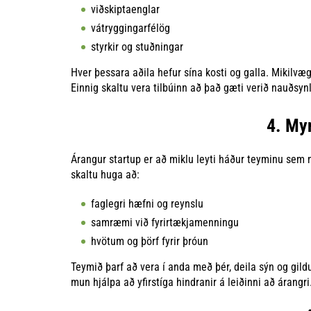
viðskiptaenglar
vátryggingarfélög
styrkir og stuðningar
Hver þessara aðila hefur sína kosti og galla. Mikilvæ
Einnig skaltu vera tilbúinn að það gæti verið nauðsynl
4. My
Árangur startup er að miklu leyti háður teyminu se
skaltu huga að:
faglegri hæfni og reynslu
samræmi við fyrirtækjamenningu
hvötum og þörf fyrir þróun
Teymið þarf að vera í anda með þér, deila sýn og gil
mun hjálpa að yfirstíga hindranir á leiðinni að árangri