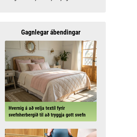
Gagnlegar ábendingar
Hvernig á að velja textíl fyrir
svefnherbergið til að tryggja gott svefn