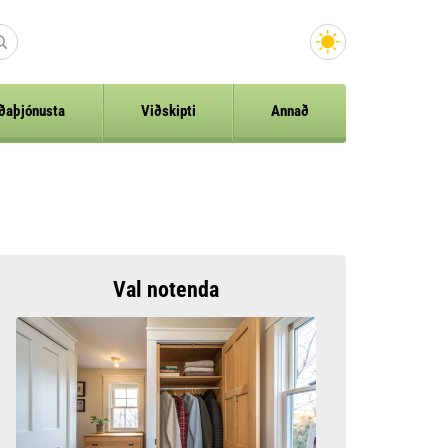
ðaþjónusta
Viðskipti
Annað
Val notenda