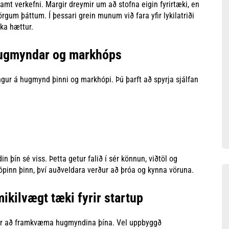
mt verkefni. Margir dreymir um að stofna eigin fyrirtæki, en
mörgum þáttum. Í þessari grein munum við fara yfir lykilatriði
ka hættur.
 hugmyndar og markhóps
ingur á hugmynd þinni og markhópi. Þú þarft að spyrja sjálfan
 þín sé viss. Þetta getur falið í sér könnun, viðtöl og
pinn þinn, því auðveldara verður að þróa og kynna vöruna.
ikilvægt tæki fyrir startup
tlar að framkvæma hugmyndina þína. Vel uppbyggð