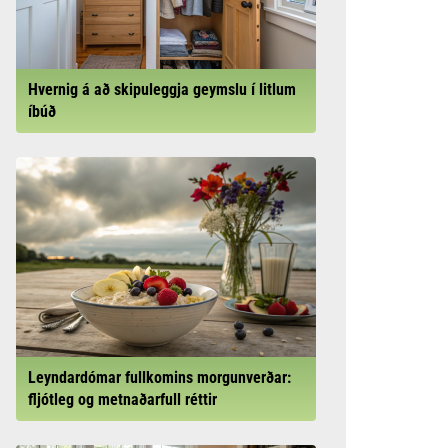
Hvernig á að skipuleggja geymslu í litlum
íbúð
Leyndardómar fullkomins morgunverðar:
fljótleg og metnaðarfull réttir