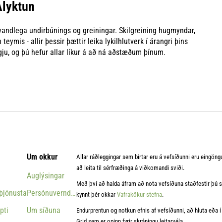
Ályktun
st vandlega undirbúnings og greiningar. Skilgreining hugmyndar,
ymis - allir þessir þættir leika lykilhlutverk í árangri þins
igju, og þú hefur allar líkur á að ná aðstæðum þínum.
Um okkur
Allar ráðleggingar sem birtar eru á vefsíðunni eru eingöng
að leita til sérfræðinga á viðkomandi sviði.
Auglýsingar
Með því að halda áfram að nota vefsíðuna staðfestir þú sa
þjónusta
Persónuverndarstefna
kynnt þér okkar
Vafrakökur stefna
.
pti
Um síðuna
Endurprentun og notkun efnis af vefsíðunni, að hluta eða í h
Grid sem er opinn fyrir skráningu leitarvéla.