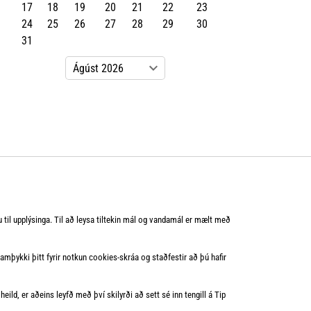
17
18
19
20
21
22
23
24
25
26
27
28
29
30
31
u til upplýsinga. Til að leysa tiltekin mál og vandamál er mælt með
mþykki þitt fyrir notkun cookies‑skráa og staðfestir að þú hafir
eild, er aðeins leyfð með því skilyrði að sett sé inn tengill á Tip