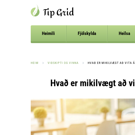
Heimili
Fjölskylda
Heilsa
HEIM
VIÐSKIPTI OG VINNA
HVAÐ ER MIKILVÆGT AÐ VITA 
Hvað er mikilvægt að vi