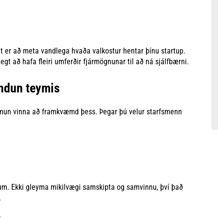
gt er að meta vandlega hvaða valkostur hentar þínu startup.
egt að hafa fleiri umferðir fjármögnunar til að ná sjálfbærni.
ndun teymis
m mun vinna að framkvæmd þess. Þegar þú velur starfsmenn
dum. Ekki gleyma mikilvægi samskipta og samvinnu, því það
.