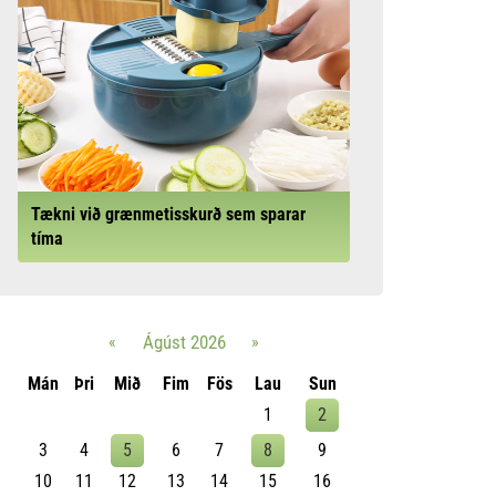
Tækni við grænmetisskurð sem sparar
tíma
«
Ágúst 2026
»
Mán
Þri
Mið
Fim
Fös
Lau
Sun
1
2
3
4
5
6
7
8
9
10
11
12
13
14
15
16