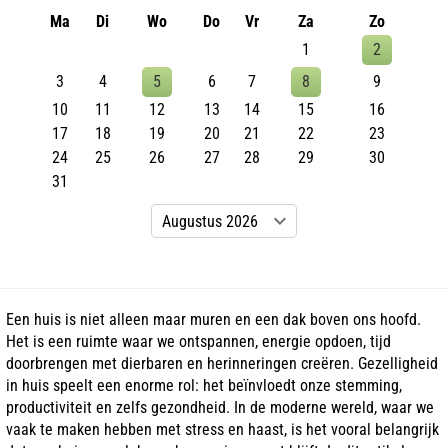
Ma
Di
Wo
Do
Vr
Za
Zo
1
2
3
4
5
6
7
8
9
10
11
12
13
14
15
16
17
18
19
20
21
22
23
24
25
26
27
28
29
30
31
Een huis is niet alleen maar muren en een dak boven ons hoofd.
Het is een ruimte waar we ontspannen, energie opdoen, tijd
doorbrengen met dierbaren en herinneringen creëren. Gezelligheid
in huis speelt een enorme rol: het beïnvloedt onze stemming,
productiviteit en zelfs gezondheid. In de moderne wereld, waar we
vaak te maken hebben met stress en haast, is het vooral belangrijk