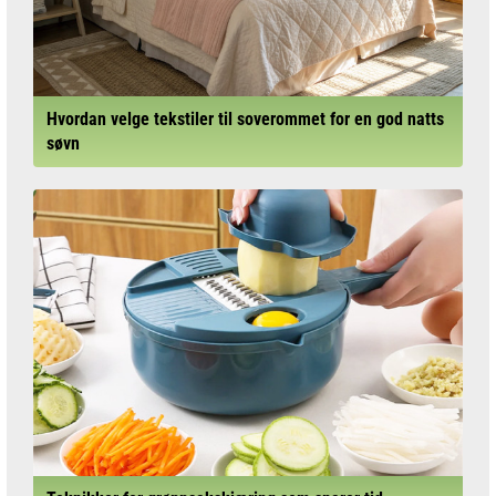
Hvordan velge tekstiler til soverommet for en god natts
søvn